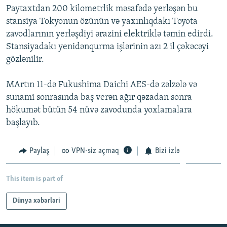
Paytaxtdan 200 kilometrlik məsafədə yerləşən bu
İNFOQRAFIKA
AZƏRBAYCAN ƏDƏBIYYATI KITABXANASI
MISSIYAMIZ
BIZI IZLƏ
stansiya Tokyonun özünün və yaxınlıqdakı Toyota
KARIKATURA
İSLAM VƏ DEMOKRATIYA
PEŞƏ ETIKASI VƏ JURNALISTIKA STANDARTLARIMIZ
zavodlarının yerləşdiyi ərazini elektriklə təmin edirdi.
Stansiyadakı yenidənqurma işlərinin azı 2 il çəkəcəyi
İZ - MƏDƏNIYYƏT PROQRAMI
MATERIALLARIMIZDAN ISTIFADƏ
gözlənilir.
AZADLIQRADIOSU MOBIL TELEFONUNUZDA
RFE/RL-in bütün saytları
BIZIMLƏ ƏLAQƏ
MArtın 11-də Fukushima Daichi AES-də zəlzələ və
sunami sonrasında baş verən ağır qəzadan sonra
XƏBƏR BÜLLETENLƏRIMIZ
hökumət bütün 54 nüvə zavodunda yoxlamalara
başlayıb.
Paylaş
VPN-siz açmaq
Bizi izlə
This item is part of
Dünya xəbərləri