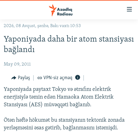
Keçid
linkləri
Əsas
2026, 08 Avqust, şənbə, Bakı vaxtı 10:53
məzmuna
GÜNDƏM
Yaponiyada daha bir atom stansiyası
qayıt
#İZAHLA
Əsas
bağlandı
KORRUPSIOMETR
naviqasiyaya
qayıt
May 09, 2011
#ƏSLINDƏ
Axtarışa
FƏRQƏ BAX
Paylaş
VPN-siz açmaq
keç
QANUNI DOĞRU
Yaponiyada paytaxt Tokyo və ətrafını elektrik
enerjisiylə təmin edən Hamaoka Atom Elektrik
ARAŞDIRMA
Stansiyası (AES) müvəqqəti bağlanıb.
MULTIMEDIA
Ötən həftə hökumət bu stansiyanın tektonik zonada
RADIO ARXIV
VIDEO
yerləşməsini əsas gətirib, bağlanmasını istəmişdi.
HAQQIMIZDA
FOTOQALEREYA
OXU ZALI