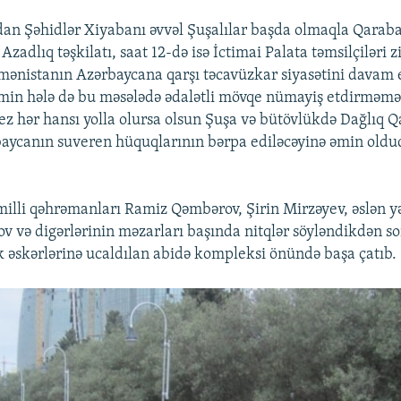
dan Şəhidlər Xiyabanı əvvəl Şuşalılar başda olmaqla Qarab
zadlıq təşkilatı, saat 12-də isə İctimai Palata təmsilçiləri z
rmənistanın Azərbaycana qarşı təcavüzkar siyasətini davam 
min hələ də bu məsələdə ədalətli mövqe nümayiş etdirməm
–tez hər hansı yolla olursa olsun Şuşa və bütövlükdə Dağlıq 
aycanın suveren hüquqlarının bərpa ediləcəyinə əmin olduq
illi qəhrəmanları Ramiz Qəmbərov, Şirin Mirzəyev, əslən y
v və digərlərinin məzarları başında nitqlər söyləndikdən so
 əskərlərinə ucaldılan abidə kompleksi önündə başa çatıb.