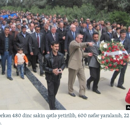
ərkən 480 dinc sakin qətlə yetirilib, 600 nəfər yaralanıb, 2
.