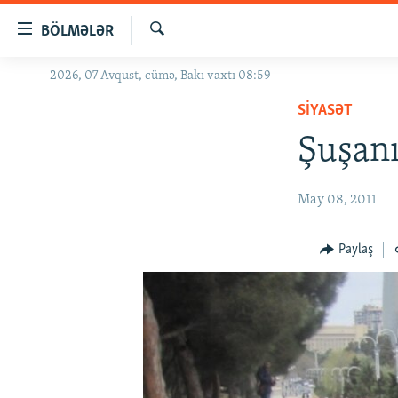
Keçid
BÖLMƏLƏR
linkləri
Axtar
Əsas
2026, 07 Avqust, cümə, Bakı vaxtı 08:59
GÜNDƏM
məzmuna
SIYASƏT
#İZAHLA
qayıt
Əsas
Şuşanı
KORRUPSIOMETR
naviqasiyaya
#ƏSLINDƏ
qayıt
May 08, 2011
Axtarışa
FƏRQƏ BAX
keç
QANUNI DOĞRU
Paylaş
ARAŞDIRMA
MULTIMEDIA
RADIO ARXIV
VIDEO
HAQQIMIZDA
FOTOQALEREYA
OXU ZALI