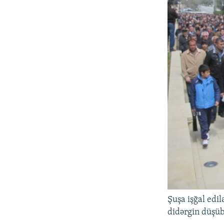
Şuşa işğal edil
didərgin düşüb