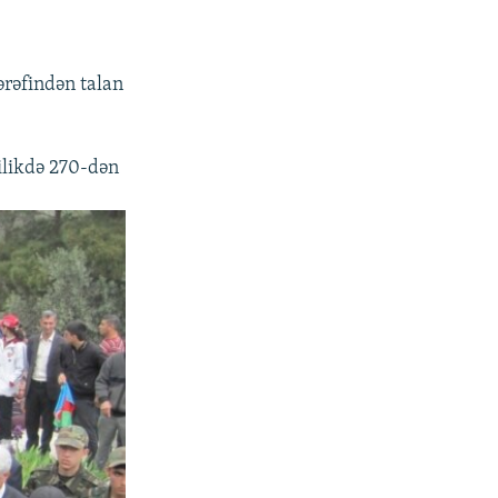
ərəfindən talan
ilikdə 270-dən