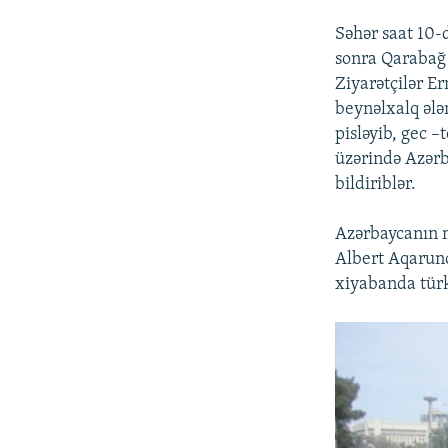
Səhər saat 10-
sonra Qarabağ A
Ziyarətçilər E
beynəlxalq ələ
pisləyib, gec 
üzərində Azərb
bildiriblər.
Azərbaycanın m
Albert Aqaruno
xiyabanda türk