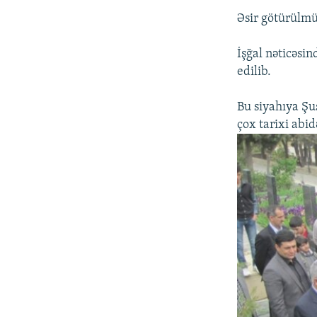
Əsir götürülmüş
İşğal nəticəsin
edilib.
Bu siyahıya Şu
çox tarixi abid