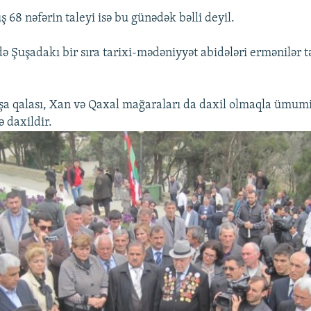
 68 nəfərin taleyi isə bu günədək bəlli deyil.
də Şuşadakı bir sıra tarixi-mədəniyyət abidələri ermənilər t
şa qalası, Xan və Qaxal mağaraları da daxil olmaqla ümum
ə daxildir.