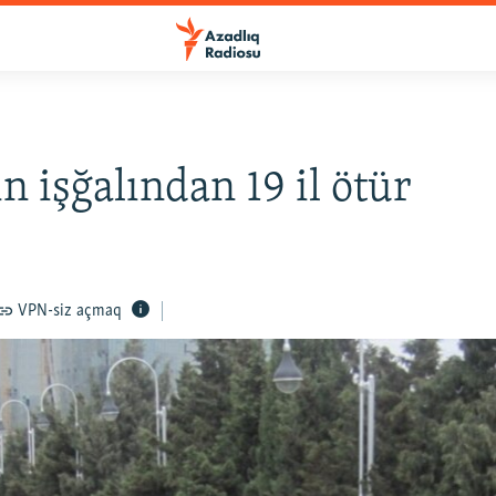
n işğalından 19 il ötür
VPN-siz açmaq