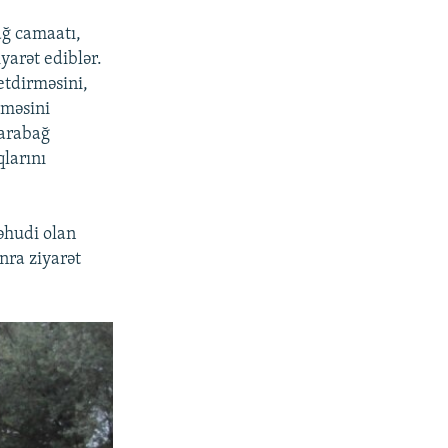
ağ camaatı,
iyarət ediblər.
etdirməsini,
əməsini
Qarabağ
larını
əhudi olan
nra ziyarət