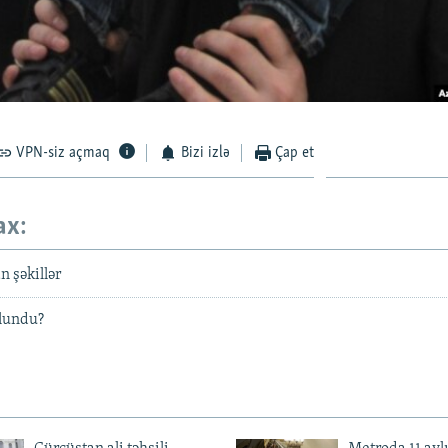
VPN-siz açmaq
Bizi izlə
Çap et
ax:
 şəkillər
olundu?