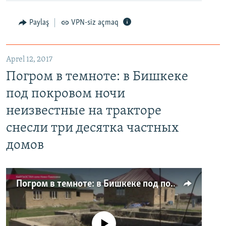
Paylaş
VPN-siz açmaq
Aprel 12, 2017
Погром в темноте: в Бишкеке
под покровом ночи
неизвестные на тракторе
снесли три десятка частных
домов
Погром в темноте: в Бишкеке под покровом ночи неизвестные на тракторе снесли три десятка частных домов
No media source currently available