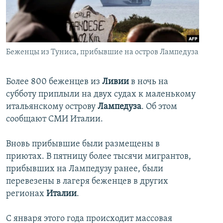
İNFOQRAFIKA
AZƏRBAYCAN ƏDƏBIYYATI KITABXANASI
MISSIYAMIZ
BIZI IZLƏ
KARIKATURA
İSLAM VƏ DEMOKRATIYA
PEŞƏ ETIKASI VƏ JURNALISTIKA STANDARTLARIMIZ
İZ - MƏDƏNIYYƏT PROQRAMI
MATERIALLARIMIZDAN ISTIFADƏ
Беженцы из Туниса, прибывшие на остров Лампедуза
AZADLIQRADIOSU MOBIL TELEFONUNUZDA
RFE/RL-in bütün saytları
BIZIMLƏ ƏLAQƏ
Более 800 беженцев из
Ливии
в ночь на
субботу приплыли на двух судах к маленькому
XƏBƏR BÜLLETENLƏRIMIZ
итальянскому острову
Лампедуза
. Об этом
сообщают СМИ Италии.
Вновь прибывшие были размещены в
приютах. В пятницу более тысячи мигрантов,
прибывших на Лампедузу ранее, были
перевезены в лагеря беженцев в других
регионах
Италии
.
С января этого года происходит массовая