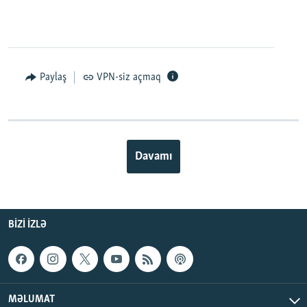
Paylaş
VPN-siz açmaq
Davamı
BIZI IZLƏ
MƏLUMAT