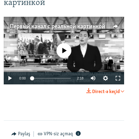
картинкой
Первый канал с реальной картинкой
No media source currently available
0:00
2:18
Direct-ə keçid
Paylaş
VPN-siz açmaq