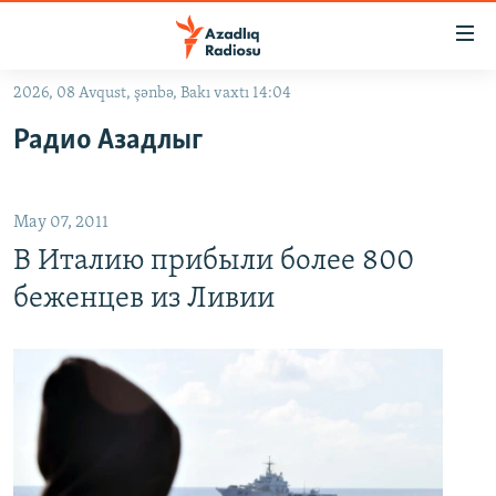
Keçid
linkləri
Əsas
2026, 08 Avqust, şənbə, Bakı vaxtı 14:04
məzmuna
GÜNDƏM
Радио Азадлыг
qayıt
#İZAHLA
Əsas
KORRUPSIOMETR
naviqasiyaya
May 07, 2011
qayıt
#ƏSLINDƏ
Axtarışa
В Италию прибыли более 800
FƏRQƏ BAX
keç
беженцев из Ливии
QANUNI DOĞRU
ARAŞDIRMA
MULTIMEDIA
RADIO ARXIV
VIDEO
HAQQIMIZDA
FOTOQALEREYA
OXU ZALI