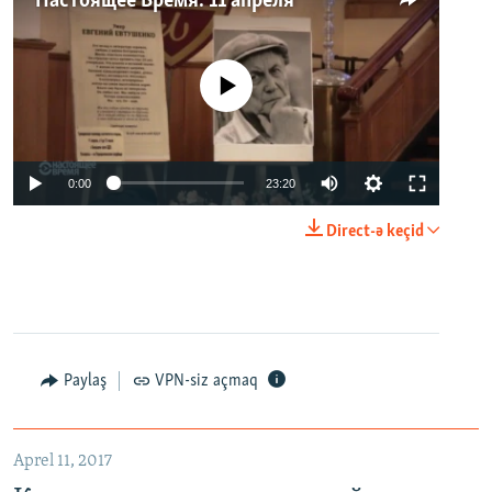
Настоящее Время. 11 апреля
No media source currently available
0:00
23:20
Direct-ə keçid
Paylaş
VPN-siz açmaq
Aprel 11, 2017