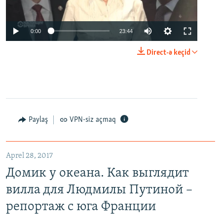
0:00
23:44
Direct-ə keçid
Paylaş
VPN-siz açmaq
Aprel 28, 2017
Домик у океана. Как выглядит
вилла для Людмилы Путиной –
репортаж с юга Франции