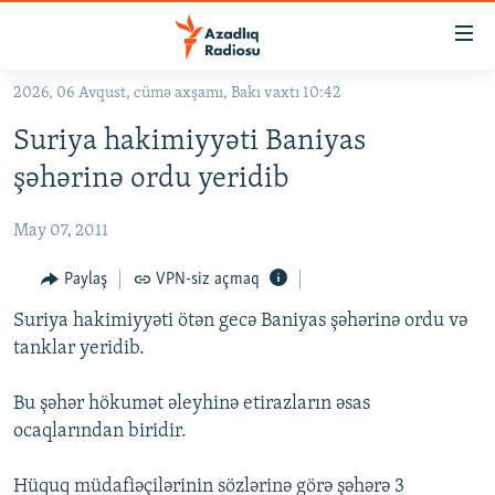
Keçid
linkləri
Əsas
2026, 06 Avqust, cümə axşamı, Bakı vaxtı 10:42
məzmuna
GÜNDƏM
Suriya hakimiyyəti Baniyas
qayıt
#İZAHLA
Əsas
şəhərinə ordu yeridib
KORRUPSIOMETR
naviqasiyaya
qayıt
May 07, 2011
#ƏSLINDƏ
Axtarışa
FƏRQƏ BAX
Paylaş
VPN-siz açmaq
keç
QANUNI DOĞRU
Suriya hakimiyyəti ötən gecə Baniyas şəhərinə ordu və
tanklar yeridib.
ARAŞDIRMA
MULTIMEDIA
Bu şəhər hökumət əleyhinə etirazların əsas
ocaqlarından biridir.
RADIO ARXIV
VIDEO
HAQQIMIZDA
FOTOQALEREYA
OXU ZALI
Hüquq müdafiəçilərinin sözlərinə görə şəhərə 3