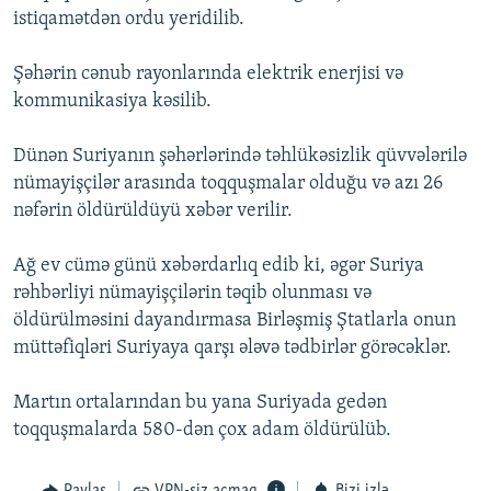
istiqamətdən ordu yeridilib.
İNFOQRAFIKA
AZƏRBAYCAN ƏDƏBIYYATI KITABXANASI
MISSIYAMIZ
BIZI IZLƏ
KARIKATURA
İSLAM VƏ DEMOKRATIYA
PEŞƏ ETIKASI VƏ JURNALISTIKA STANDARTLARIMIZ
Şəhərin cənub rayonlarında elektrik enerjisi və
kommunikasiya kəsilib.
İZ - MƏDƏNIYYƏT PROQRAMI
MATERIALLARIMIZDAN ISTIFADƏ
AZADLIQRADIOSU MOBIL TELEFONUNUZDA
RFE/RL-in bütün saytları
Dünən Suriyanın şəhərlərində təhlükəsizlik qüvvələrilə
BIZIMLƏ ƏLAQƏ
nümayişçilər arasında toqquşmalar olduğu və azı 26
nəfərin öldürüldüyü xəbər verilir.
XƏBƏR BÜLLETENLƏRIMIZ
Ağ ev cümə günü xəbərdarlıq edib ki, əgər Suriya
rəhbərliyi nümayişçilərin təqib olunması və
öldürülməsini dayandırmasa Birləşmiş Ştatlarla onun
müttəfiqləri Suriyaya qarşı ələvə tədbirlər görəcəklər.
Martın ortalarından bu yana Suriyada gedən
toqquşmalarda 580-dən çox adam öldürülüb.
Paylaş
VPN-siz açmaq
Bizi izlə