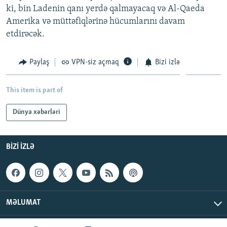
ki, bin Ladenin qanı yerdə qalmayacaq və Al-Qaeda
İNFOQRAFIKA
AZƏRBAYCAN ƏDƏBIYYATI KITABXANASI
MISSIYAMIZ
BIZI IZLƏ
Amerika və müttəfiqlərinə hücumlarını davam
KARIKATURA
İSLAM VƏ DEMOKRATIYA
PEŞƏ ETIKASI VƏ JURNALISTIKA STANDARTLARIMIZ
etdirəcək.
İZ - MƏDƏNIYYƏT PROQRAMI
MATERIALLARIMIZDAN ISTIFADƏ
Paylaş
VPN-siz açmaq
Bizi izlə
AZADLIQRADIOSU MOBIL TELEFONUNUZDA
RFE/RL-in bütün saytları
BIZIMLƏ ƏLAQƏ
This item is part of
XƏBƏR BÜLLETENLƏRIMIZ
Dünya xəbərləri
BIZI IZLƏ
MƏLUMAT