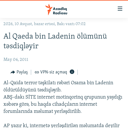
Keçid
linkləri
Əsas
2026, 10 Avqust, bazar ertəsi, Bakı vaxtı 07:02
məzmuna
GÜNDƏM
Al Qaeda bin Ladenin ölümünü
qayıt
#İZAHLA
Əsas
təsdiqləyir
KORRUPSIOMETR
naviqasiyaya
qayıt
May 06, 2011
#ƏSLINDƏ
Axtarışa
FƏRQƏ BAX
Paylaş
VPN-siz açmaq
keç
QANUNI DOĞRU
Al-Qaida terror təşkilatı rəbəri Osama bin Ladenin
öldürüldüyünü təsdiqləyib.
ARAŞDIRMA
ABŞ-dakı SİTE internet motinqorinq qrupunun yaydığı
MULTIMEDIA
xəbərə görə, bu haqda cihadçıların internet
forumlarında məlumat yerləşdirilib.
RADIO ARXIV
VIDEO
HAQQIMIZDA
FOTOQALEREYA
OXU ZALI
AP yazır ki, internetə yerləşdirilən məlumatda deyilir