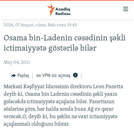
Keçid
linkləri
Əsas
2026, 07 Avqust, cümə, Bakı vaxtı 19:45
məzmuna
GÜNDƏM
Osama bin-Ladenin cəsədinin şəkli
qayıt
#İZAHLA
Əsas
ictimaiyyətə göstərilə bilər
KORRUPSIOMETR
naviqasiyaya
qayıt
May 04, 2011
#ƏSLINDƏ
Axtarışa
FƏRQƏ BAX
Paylaş
VPN-siz açmaq
keç
QANUNI DOĞRU
Mərkəzi Kəşfiyyat İdarəsinin direktoru Leon Panetta
deyib ki, Osama bin Ladenin cəsədinin şəkli yaxın
ARAŞDIRMA
gələcəkdə ictimaiyyətə açıqlana bilər. Panettanın
MULTIMEDIA
sözlərinə görə, hər halda sonda buna Ağ ev qərar
verəcək.O, deyib ki, bu şəklin nə vaxt ictiamiyyətə
RADIO ARXIV
VIDEO
açıqlanmalı olduğunu bilmir.
HAQQIMIZDA
FOTOQALEREYA
OXU ZALI