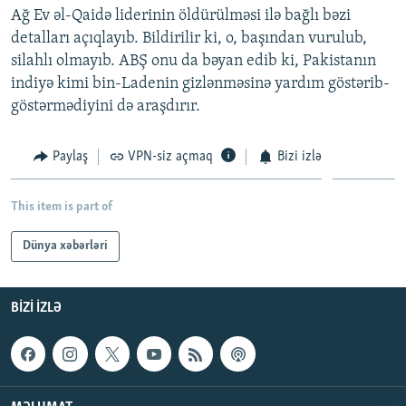
Ağ Ev əl-Qaidə liderinin öldürülməsi ilə bağlı bəzi
İNFOQRAFIKA
AZƏRBAYCAN ƏDƏBIYYATI KITABXANASI
MISSIYAMIZ
BIZI IZLƏ
detalları açıqlayıb. Bildirilir ki, o, başından vurulub,
KARIKATURA
İSLAM VƏ DEMOKRATIYA
PEŞƏ ETIKASI VƏ JURNALISTIKA STANDARTLARIMIZ
silahlı olmayıb. ABŞ onu da bəyan edib ki, Pakistanın
indiyə kimi bin-Ladenin gizlənməsinə yardım göstərib-
İZ - MƏDƏNIYYƏT PROQRAMI
MATERIALLARIMIZDAN ISTIFADƏ
göstərmədiyini də araşdırır.
AZADLIQRADIOSU MOBIL TELEFONUNUZDA
RFE/RL-in bütün saytları
BIZIMLƏ ƏLAQƏ
Paylaş
VPN-siz açmaq
Bizi izlə
XƏBƏR BÜLLETENLƏRIMIZ
This item is part of
Dünya xəbərləri
BIZI IZLƏ