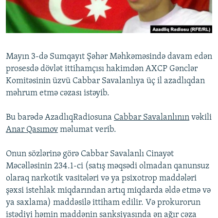
İNFOQRAFIKA
AZƏRBAYCAN ƏDƏBIYYATI KITABXANASI
MISSIYAMIZ
BIZI IZLƏ
KARIKATURA
İSLAM VƏ DEMOKRATIYA
PEŞƏ ETIKASI VƏ JURNALISTIKA STANDARTLARIMIZ
İZ - MƏDƏNIYYƏT PROQRAMI
MATERIALLARIMIZDAN ISTIFADƏ
Mayın 3-də Sumqayıt Şəhər Məhkəməsində davam edən
AZADLIQRADIOSU MOBIL TELEFONUNUZDA
RFE/RL-in bütün saytları
prosesdə dövlət ittihamçısı hakimdən AXCP Gənclər
BIZIMLƏ ƏLAQƏ
Komitəsinin üzvü Cabbar Savalanlıya üç il azadlıqdan
məhrum etmə cəzası istəyib.
XƏBƏR BÜLLETENLƏRIMIZ
Bu barədə AzadlıqRadiosuna
Cabbar Savalanlının
vəkili
Anar Qasımov
məlumat verib.
Onun sözlərinə görə Cabbar Savalanlı Cinayət
Məcəlləsinin 234.1-ci (satış məqsədi olmadan qanunsuz
olaraq narkotik vasitələri və ya psixotrop maddələri
şəxsi istehlak miqdarından artıq miqdarda əldə etmə və
ya saxlama) maddəsilə ittiham edilir. Və prokurorun
istədiyi həmin maddənin sanksiyasında ən ağır cəza