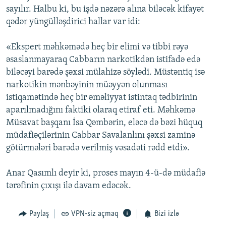
sayılır. Halbu ki, bu işdə nəzərə alına biləcək kifayət
qədər yüngülləşdirici hallar var idi:
«Ekspert məhkəmədə heç bir elimi və tibbi rəyə
əsaslanmayaraq Cabbarın narkotikdən istifadə edə
biləcəyi barədə şəxsi mülahizə söylədi. Müstəntiq isə
narkotikin mənbəyinin müəyyən olunması
istiqamətində heç bir əməliyyat istintaq tədbirinin
aparılmadığını faktiki olaraq etiraf eti. Məhkəmə
Müsavat başqanı İsa Qəmbərin, eləcə də bəzi hüquq
müdafiəçilərinin Cabbar Savalanlını şəxsi zaminə
götürmələri barədə verilmiş vəsadəti rədd etdi».
Anar Qasımlı deyir ki, proses mayın 4-ü-də müdafiə
tərəfinin çıxışı ilə davam edəcək.
Paylaş
VPN-siz açmaq
Bizi izlə