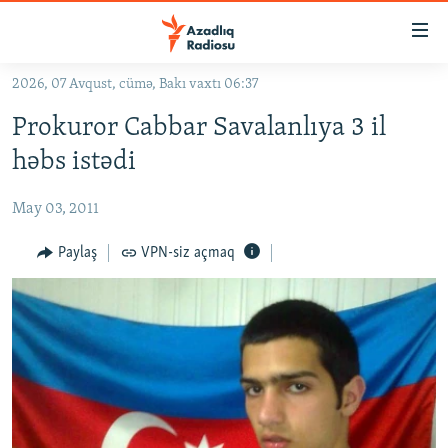
Keçid
linkləri
Əsas
2026, 07 Avqust, cümə, Bakı vaxtı 06:37
məzmuna
GÜNDƏM
Prokuror Cabbar Savalanlıya 3 il
qayıt
#İZAHLA
Əsas
həbs istədi
KORRUPSIOMETR
naviqasiyaya
qayıt
May 03, 2011
#ƏSLINDƏ
Axtarışa
FƏRQƏ BAX
Paylaş
VPN-siz açmaq
keç
QANUNI DOĞRU
ARAŞDIRMA
MULTIMEDIA
RADIO ARXIV
VIDEO
HAQQIMIZDA
FOTOQALEREYA
OXU ZALI