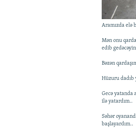
Aramızda elə bi
Mən onu qarda
edib gedəcəyin
Bəzən qardaşı
Hüzuru dadıb y
Gecə yatanda 
ilə yatardım..
Səhər oyanand
başlayardım..