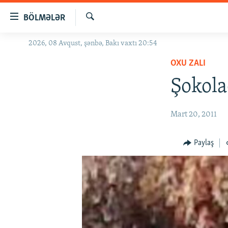
Keçid
BÖLMƏLƏR
linkləri
Axtar
Əsas
2026, 08 Avqust, şənbə, Bakı vaxtı 20:54
GÜNDƏM
məzmuna
OXU ZALI
#İZAHLA
qayıt
Əsas
Şokola
KORRUPSIOMETR
naviqasiyaya
#ƏSLINDƏ
qayıt
Mart 20, 2011
Axtarışa
FƏRQƏ BAX
keç
QANUNI DOĞRU
Paylaş
ARAŞDIRMA
MULTIMEDIA
RADIO ARXIV
VIDEO
HAQQIMIZDA
FOTOQALEREYA
OXU ZALI