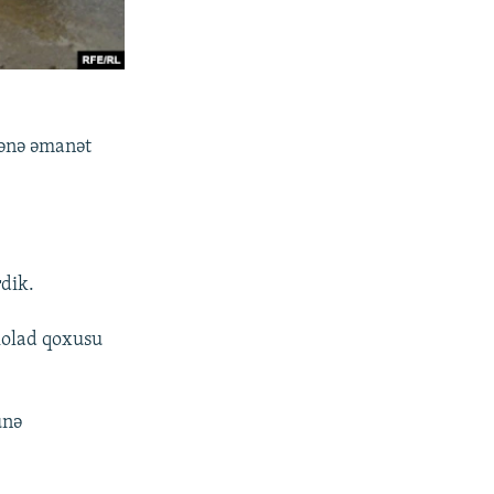
mənə əmanət
dik.
kolad qoxusu
ünə