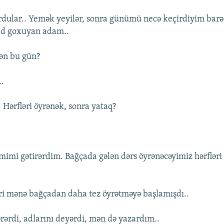
ular.. Yemək yeyilər, sonra günümü necə keçirdiyim barə
d goxuyan adam..
ən bu gün?
..
. Hərfləri öyrənək, sonra yataq?
əmimi gətirərdim. Bağçada gələn dərs öyrənəcəyimiz hərflər
əri mənə bağçadan daha tez öyrətməyə başlamışdı..
ərərdi, adlarını deyərdi, mən də yazardım..