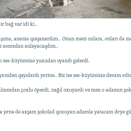
r bağ var idi ki..
şıma, anama qısqanardım.. Onun məni onlara, onları da 
i sonradan anlayacaqdım..
m səs-küyümüzə yuxudan oyanıb gələrdi.
enidən qayıdardı yerinə.. Biz isə səs-küyümüzə davam edir
alnımdan çoxlu öpərdi, nağıl oxuyardı və mən o adamın şo
a yenə də axşam şokolad qoxuyan adamla yatacam deyə g