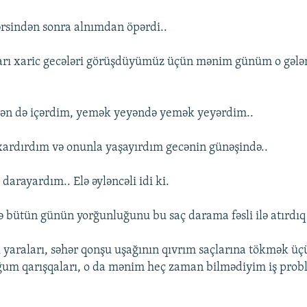
ərsindən sonra alnımdan öpərdi..
ları xaric gecələri görüşdüyümüz üçün mənim günüm o gəl
mən də içərdim, yemək yeyəndə yemək yeyərdim..
xardırdım və onunla yaşayırdım gecənin günəşində..
 darayardım.. Elə əyləncəli idi ki.
ə bütün günün yorğunluğunu bu saç darama fəsli ilə atırdı
yaraları, səhər qonşu uşağının qıvrım saçlarına tökmək üçü
um qarışqaları, o da mənim heç zaman bilmədiyim iş prob