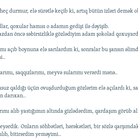
ç durmur, elə sürətlə keçib ki, artıq bütün izləri demək ola
adlar, qoxular hamısı o adamın gedişi ilə dəyişib.
zdan öncə səbirsizliklə gözlədiyim adam şokolad qoxuyard
ımı açıb boynuna elə sarılardım ki, sonralar bu şansın əlim
i..
arımı, saqqızlarımı, meyvə sularımı verərdi mənə..
uz qaldığı üçün ovuşdurduğum gözlərim elə açılardı ki, sa
n darıxan..
ımı alıb yastığımın altında gizlədərdim, qardaşım görüb al
yərdik. Onların söhbətləri, hərəkətləri, bir sözlə qarşımd
ılıb, bitirərdim yeməyimi..