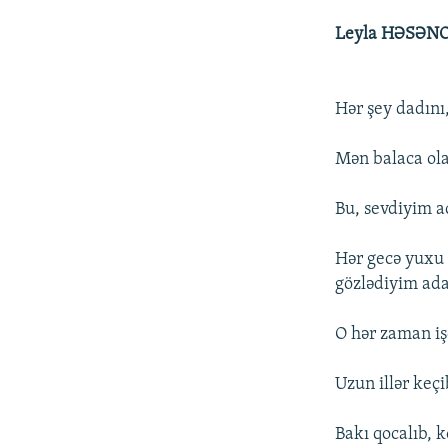
Leyla HƏSƏN
Hər şey dadını
Mən balaca ola
Bu, sevdiyim ac
Hər gecə yuxu 
gözlədiyim ad
O hər zaman iş
Uzun illər keç
Bakı qocalıb, k