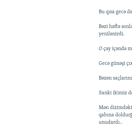
Bu qısa gecə d
Bəzi həftə son
yenilənirdi.
O çay içəndə 
Gecə günəşi çı
Bəzən saçlarını
Sanki ikimiz d
Mən dizimdəki 
qabına doldurğ
unudardı..