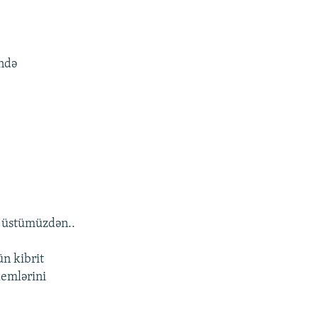
əndə
q üstümüzdən..
n kibrit
lemlərini