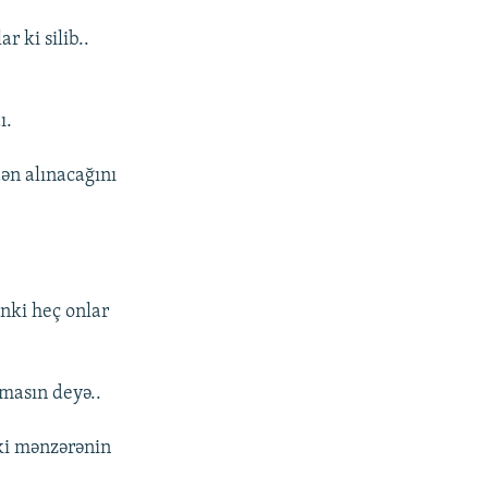
r ki silib..
ı.
dən alınacağını
nki heç onlar
masın deyə..
aki mənzərənin