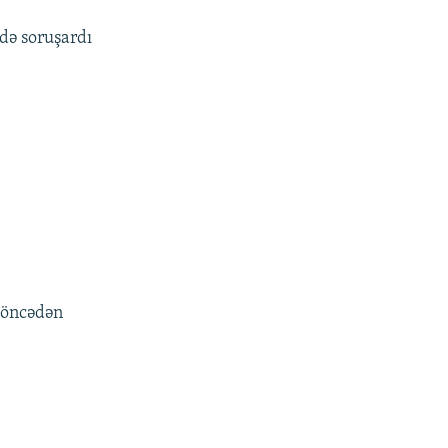
də soruşardı
i öncədən