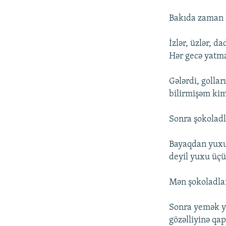
Bakıda zaman he
İzlər, üzlər, d
Hər gecə yatma
Gələrdi, gollar
bilirmişəm kim
Sonra şokoladl
Bayaqdan yuxus
deyil yuxu üçü
Mən şokoladlar
Sonra yemək ye
gözəlliyinə qap