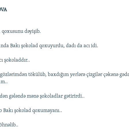
OVA
, qoxusunu dəyişib.
nda Bakı şokolad qoxuyurdu, dadı da acı idi.
ı şokoladdır..
gözlərimdən tökülüb, baxdığım yerlərə çizgilər çəkənə gədər
am..
dən gələndə mənə şokoladlar gətirirdi..
ib Bakı şokolad qoxumayanı..
öhnəlib..