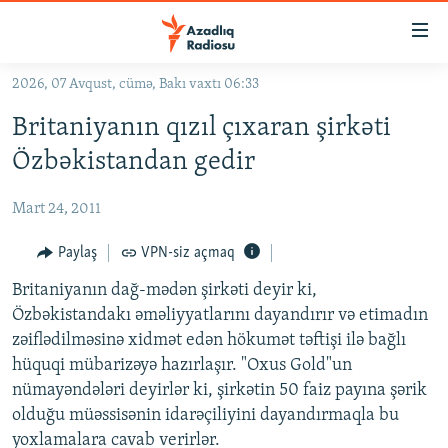
Keçid
linkləri
Əsas
2026, 07 Avqust, cümə, Bakı vaxtı 06:33
məzmuna
GÜNDƏM
Britaniyanın qızıl çıxaran şirkəti
qayıt
#İZAHLA
Əsas
Özbəkistandan gedir
KORRUPSIOMETR
naviqasiyaya
qayıt
Mart 24, 2011
#ƏSLINDƏ
Axtarışa
FƏRQƏ BAX
Paylaş
VPN-siz açmaq
keç
QANUNI DOĞRU
Britaniyanın dağ-mədən şirkəti deyir ki,
Özbəkistandakı əməliyyatlarını dayandırır və etimadın
ARAŞDIRMA
zəiflədilməsinə xidmət edən hökumət təftişi ilə bağlı
MULTIMEDIA
hüquqi mübarizəyə hazırlaşır. "Oxus Gold"un
nümayəndələri deyirlər ki, şirkətin 50 faiz payına şərik
RADIO ARXIV
VIDEO
olduğu müəssisənin idarəçiliyini dayandırmaqla bu
HAQQIMIZDA
FOTOQALEREYA
OXU ZALI
yoxlamalara cavab verirlər.