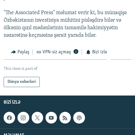
İNFOQRAFIKA
AZƏRBAYCAN ƏDƏBIYYATI KITABXANASI
MISSIYAMIZ
BIZI IZLƏ
"The Associated Press" məlumat verir ki, bu münaqişə
KARIKATURA
İSLAM VƏ DEMOKRATIYA
PEŞƏ ETIKASI VƏ JURNALISTIKA STANDARTLARIMIZ
Özbəkistanın investisiya mühitini pisləşdirə bilər və
ölkənin qızıl mədənlərinin tamamilə hakimiyyətin
İZ - MƏDƏNIYYƏT PROQRAMI
MATERIALLARIMIZDAN ISTIFADƏ
nəzarətinə keçməsinə şərait yarada bilər.
AZADLIQRADIOSU MOBIL TELEFONUNUZDA
RFE/RL-in bütün saytları
BIZIMLƏ ƏLAQƏ
Paylaş
VPN-siz açmaq
Bizi izlə
XƏBƏR BÜLLETENLƏRIMIZ
This item is part of
Dünya xəbərləri
BIZI IZLƏ