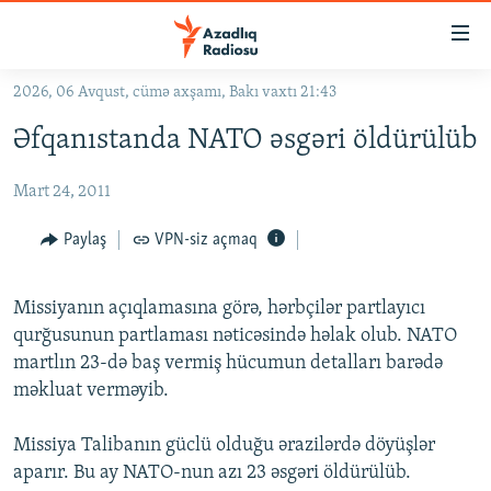
Keçid
linkləri
Əsas
2026, 06 Avqust, cümə axşamı, Bakı vaxtı 21:43
məzmuna
GÜNDƏM
Əfqanıstanda NATO əsgəri öldürülüb
qayıt
#İZAHLA
Əsas
Mart 24, 2011
KORRUPSIOMETR
naviqasiyaya
qayıt
#ƏSLINDƏ
Paylaş
VPN-siz açmaq
Axtarışa
FƏRQƏ BAX
keç
Missiyanın açıqlamasına görə, hərbçilər partlayıcı
QANUNI DOĞRU
qurğusunun partlaması nəticəsində həlak olub. NATO
ARAŞDIRMA
martlın 23-də baş vermiş hücumun detalları barədə
məkluat verməyib.
MULTIMEDIA
RADIO ARXIV
VIDEO
Missiya Talibanın güclü olduğu ərazilərdə döyüşlər
HAQQIMIZDA
aparır. Bu ay NATO-nun azı 23 əsgəri öldürülüb.
FOTOQALEREYA
OXU ZALI