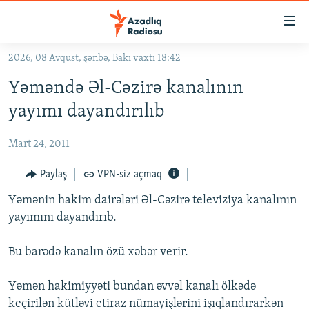
Keçid
linkləri
Əsas
2026, 08 Avqust, şənbə, Bakı vaxtı 18:42
məzmuna
GÜNDƏM
Yəməndə Əl-Cəzirə kanalının
qayıt
#İZAHLA
Əsas
yayımı dayandırılıb
KORRUPSIOMETR
naviqasiyaya
qayıt
Mart 24, 2011
#ƏSLINDƏ
Axtarışa
FƏRQƏ BAX
Paylaş
VPN-siz açmaq
keç
QANUNI DOĞRU
Yəmənin hakim dairələri Əl-Cəzirə televiziya kanalının
yayımını dayandırıb.
ARAŞDIRMA
MULTIMEDIA
Bu barədə kanalın özü xəbər verir.
RADIO ARXIV
VIDEO
Yəmən hakimiyyəti bundan əvvəl kanalı ölkədə
HAQQIMIZDA
FOTOQALEREYA
OXU ZALI
keçirilən kütləvi etiraz nümayişlərini işıqlandırarkən