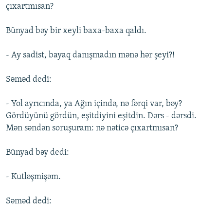
çıxartmısan?
Bünyad bəy bir xeyli baxa-baxa qaldı.
- Ay sadist, bayaq danışmadın mənə hər şeyi?!
Səməd dedi:
- Yol ayrıcında, ya Ağın içində, nə fərqi var, bəy?
Gördüyünü gördün, eşitdiyini eşitdin. Dərs - dərsdi.
Mən səndən soruşuram: nə nəticə çıxartmısan?
Bünyad bəy dedi:
- Kutləşmişəm.
Səməd dedi: