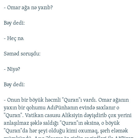
- Omar ağa nə yazıb?
Bəy dedi:
- Heç nə.
Səməd soruşdu:
- Niyə?
Bəy dedi:
- Onun bir böyük həcmli "Quran"ı vardı. Omar ağanın
yaxın bir qohumu AdıPünhanın evində saxlanır o
"Quran". Vatikan casusu Aliksiyin dəyişdirib çox yerini
anlaşılmaz şəklə saldığı "Quran"ın əksinə, o böyük
"Quran"da hər şeyi olduğu kimi oxumaq, şərh eləmək