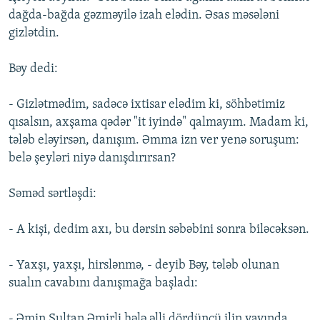
dağda-bağda gəzməyilə izah elədin. Əsas məsələni
gizlətdin.
Bəy dedi:
- Gizlətmədim, sadəcə ixtisar elədim ki, söhbətimiz
qısalsın, axşama qədər "it iyində" qalmayım. Madam ki,
tələb eləyirsən, danışım. Əmma izn ver yenə soruşum:
belə şeyləri niyə danışdırırsan?
Səməd sərtləşdi:
- A kişi, dedim axı, bu dərsin səbəbini sonra biləcəksən.
- Yaxşı, yaxşı, hirslənmə, - deyib Bəy, tələb olunan
sualın cavabını danışmağa başladı:
- Əmin Sultan Əmirli hələ əlli dördüncü ilin yayında,