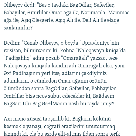
Əlibəyov dedi: "Bəs o taydakı BagOdlar, Səfəvilər,
Bəhayilər, Əmirlilər Omar ağa ilə, Nərimanla, Məmməd
ağa ilə, Aşıq Ələsgərlə, Aşıq Alı ilə, Dəli Alı ilə əlaqə
saxlamırlar?
Dedim: "Cənab Əlibəyov, o boyda "Upravleniye"nin
rəisisən, bilmirsənmi ki, köhnə “Naloqovaya kniqa”da
"Padişahlıq" adını pozub "Omarağalı" yazsaq, təzə
Naloqovaya kniqada kəndin adı Omarağalı olsa, yəni
Əxi Padihaşının yeri itsə, adlarını çəkdiyimiz
adamların, o cümlədən Omar ağanın özünün
ölümündən sonra BagOdlar, Səfəvilər, Bəhhayilər,
Əmirlilər bizə necə sübut edəcəklər ki, Bağdayın
BağSarı Ulu Bağ ƏsƏlMənin nəsli bu tayda imiş?!
Axı mənə xüsusi tapşırılıb ki, Bağların kökünü
kəsməklə yanaşı, coğrafi ərazilərini unutdurmaq
lazımdı ki, elə bu əsrdə əlli-altmış ildən sonra tərik