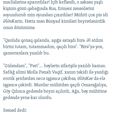
məclislərinə aparırdılar! İçib keflənib, o səksən yaşlı
kişinin gözü qabağında Rus, Erməni zənənlərini
soyundurub min oyundan çıxırdılar! Mühiti çox pis idi
ƏlƏsKərin. Hətta mən Bünyad kimiləri heyrətlənirdik
onun dözümünə.
"Qanlıda qonaq qalanda, aşığa sataşdı birə. Əl atdım
birini tutam, tutammadım, qaçdı birə". "Birə"yə yox,
qansoranlara yazılıb bu.
"Güləndam", "Pəri"... bəylərin sifarişilə yazılıb hamısı.
SafAğ alimi Molla Pənah Vaqif, xanın təkidi ilə yazdığı
erotik şeirlərdən necə işgəncə çəkibsə, ƏlƏsKər də elə
işgəncə çəkirdi. Murdar mühitdən qaçıb Omarağalıya,
Göy Qılınca gedəndə beyni açılırdı, Ağa, bəy mühitinə
gedəndə yenə kar olurdu.
Səməd dedi: