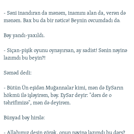
- Səni inandıran da mənəm, inamını alan da, verən də
mənəm. Bax bu da bir nəticə! Beynin ovcumdadı də.
Bəy yandı-yaxıldı.
- Siçan-pişik oyunu oynayırsan, ay sadist! Sənin nəyinə
lazımdı bu beyin?!
Səməd dedi:
- Bütün Ün eşidən Muğannalar kimi, mən də EySarın
hökmü ilə işləyirəm, bəy. EySar deyir: "dərs de o
təhrifimizə", mən də deyirəm.
Bünyad bəy hirslə:
- Allahımız desin görək, onun nəyinə lazımdı bu dərs?