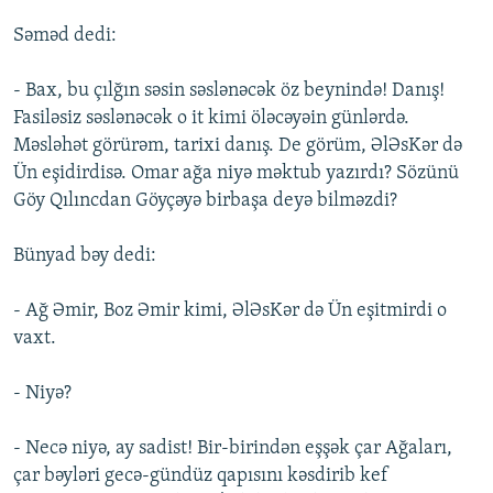
Səməd dedi:
- Bax, bu çılğın səsin səslənəcək öz beynində! Danış!
Fasiləsiz səslənəcək o it kimi öləcəyəin günlərdə.
Məsləhət görürəm, tarixi danış. De görüm, ƏlƏsKər də
Ün eşidirdisə. Omar ağa niyə məktub yazırdı? Sözünü
Göy Qılıncdan Göyçəyə birbaşa deyə bilməzdi?
Bünyad bəy dedi:
- Ağ Əmir, Boz Əmir kimi, ƏlƏsKər də Ün eşitmirdi o
vaxt.
- Niyə?
- Necə niyə, ay sadist! Bir-birindən eşşək çar Ağaları,
çar bəyləri gecə-gündüz qapısını kəsdirib kef