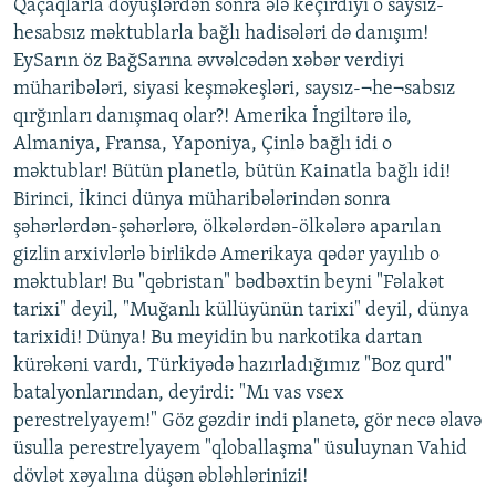
Qaçaqlarla döyüşlərdən sonra ələ keçirdiyi o saysız-
hesabsız məktublarla bağlı hadisələri də danışım!
EySarın öz BağSarına əvvəlcədən xəbər verdiyi
müharibələri, siyasi keşməkeşləri, saysız-¬he¬sabsız
qırğınları danışmaq olar?! Amerika İngiltərə ilə,
Almaniya, Fransa, Yaponiya, Çinlə bağlı idi o
məktublar! Bütün planetlə, bütün Kainatla bağlı idi!
Birinci, İkinci dünya müharibələrindən sonra
şəhərlərdən-şəhərlərə, ölkələrdən-ölkələrə aparılan
gizlin arxivlərlə birlikdə Amerikaya qədər yayılıb o
məktublar! Bu "qəbristan" bədbəxtin beyni "Fəlakət
tarixi" deyil, "Muğanlı küllüyünün tarixi" deyil, dünya
tarixidi! Dünya! Bu meyidin bu narkotika dartan
kürəkəni vardı, Türkiyədə hazırladığımız "Boz qurd"
batalyonlarından, deyirdi: "Mı vas vsex
perestrelyayem!" Göz gəzdir indi planetə, gör necə əlavə
üsulla perestrelyayem "qloballaşma" üsuluynan Vahid
dövlət xəyalına düşən əbləhlərinizi!