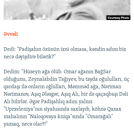
İNFOQRAFIKA
AZƏRBAYCAN ƏDƏBIYYATI KITABXANASI
MISSIYAMIZ
BIZI IZLƏ
KARIKATURA
İSLAM VƏ DEMOKRATIYA
PEŞƏ ETIKASI VƏ JURNALISTIKA STANDARTLARIMIZ
İZ - MƏDƏNIYYƏT PROQRAMI
MATERIALLARIMIZDAN ISTIFADƏ
Əvvəli
AZADLIQRADIOSU MOBIL TELEFONUNUZDA
RFE/RL-in bütün saytları
BIZIMLƏ ƏLAQƏ
Dedi: "Padişahın özünün izni olmasa, kəndin adını biz
necə dəyişdirə bilərik?"
XƏBƏR BÜLLETENLƏRIMIZ
Dedim: "Hüseyn ağa ölüb. Omar ağanın BağSar
olduğunu, Zeynalabdin Tağıyev, bu tayda oğululları, üç
qardaşı ilə onların oğlulları, Məmməd ağa, Nəriman
Nərimanov, Aşıq Ələsgər, Aşıq Alı, bir də qaçaqbaşı Dəli
Alı bilirlər. Əgər Padişahlıq adını yalnız
"Upravleniya"nın siyahısında saxlayıb, köhnə Qazax
mahalının "Naloqovaya kniqa"sında "Omarağalı"
yazsaq, necə olar?!"