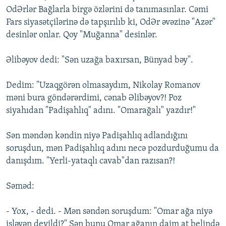
OdƏrlər Bağlarla birgə özlərini də tanımasınlar. Cəmi
Fars siyasətçilərinə də tapşırılıb ki, OdƏr əvəzinə "Azər"
desinlər onlar. Qoy "Muğanna" desinlər.
Əlibəyov dedi: "Sən uzağa baxırsan, Bünyad bəy".
Dedim: "Uzaqgörən olmasaydım, Nikolay Romanov
məni bura göndərərdimi, cənab Əlibəyov?! Poz
siyahıdan "Padişahlıq" adını. "Omarağalı" yazdır!"
Sən məndən kəndin niyə Padişahlıq adlandığını
soruşdun, mən Padişahlıq adını necə pozdurduğumu da
danışdım. "Yerli-yataqlı cavab"dan razısan?!
Səməd:
- Yox, - dedi. - Mən səndən soruşdum: "Omar ağa niyə
işləyən deyildi?" Sən bunu Omar ağanın daim at belində