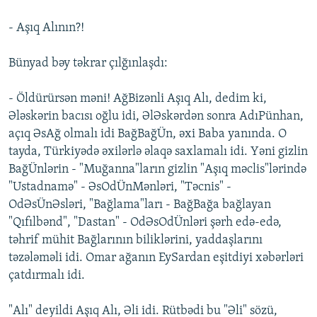
- Aşıq Alının?!
Bünyad bəy təkrar çılğınlaşdı:
- Öldürürsən məni! AğBizənli Aşıq Alı, dedim ki,
Ələskərin bacısı oğlu idi, ƏlƏskərdən sonra AdıPünhan,
açıq ƏsAğ olmalı idi BağBağÜn, əxi Baba yanında. O
tayda, Türkiyədə əxilərlə əlaqə saxlamalı idi. Yəni gizlin
BağÜnlərin - "Muğanna"ların gizlin "Aşıq məclis"lərində
"Ustadnamə" - ƏsOdÜnMənləri, "Təcnis" -
OdƏsÜnƏsləri, "Bağlama"ları - BağBağa bağlayan
"Qıfılbənd", "Dastan" - OdƏsOdÜnləri şərh edə-edə,
təhrif mühit Bağlarının biliklərini, yaddaşlarını
təzələməli idi. Omar ağanın EySardan eşitdiyi xəbərləri
çatdırmalı idi.
"Alı" deyildi Aşıq Alı, Əli idi. Rütbədi bu "Əli" sözü,