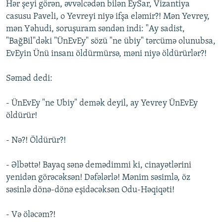
Hər şeyi görən, əvvəlcədən bilən EySar, Vizantiya
casusu Paveli, o Yevreyi niyə ifşa eləmir?! Mən Yevrey,
mən Yəhudi, soruşuram səndən indi: "Ay sadist,
"BağBil"dəki "ÜnEvEy" sözü "ne übiy" tərcümə olunubsa,
EvEyin Ünü insanı öldürmürsə, məni niyə öldürürlər?!
Səməd dedi:
- ÜnEvEy "ne Ubiy" demək deyil, ay Yevrey ÜnEvEy
öldürür!
- Nə?! Öldürür?!
- Əlbəttə! Bayaq sənə demədimmi ki, cinayətlərini
yenidən görəcəksən! Dəfələrlə! Mənim səsimlə, öz
səsinlə dönə-dönə eşidəcəksən Odu-Həqiqəti!
- Və öləcəm?!