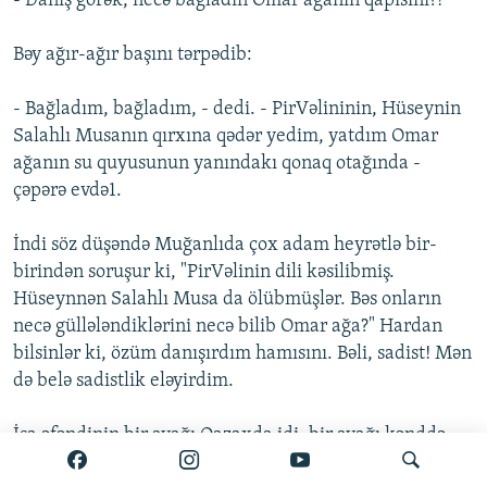
- Danış görək, necə bağladın Omar ağanın qapısını?!
Bəy ağır-ağır başını tərpədib:
- Bağladım, bağladım, - dedi. - PirVəlininin, Hüseynin
Salahlı Musanın qırxına qədər yedim, yatdım Omar
ağanın su quyusunun yanındakı qonaq otağında -
çəpərə evdə1.
İndi söz düşəndə Muğanlıda çox adam heyrətlə bir-
birindən soruşur ki, "PirVəlinin dili kəsilibmiş.
Hüseynnən Salahlı Musa da ölübmüşlər. Bəs onların
necə güllələndiklərini necə bilib Omar ağa?" Hardan
bilsinlər ki, özüm danışırdım hamısını. Bəli, sadist! Mən
də belə sadistlik eləyirdim.
İsa əfəndinin bir ayağı Qazaxda idi, bir ayağı kənddə.
Qardaşlığı, adyutantı Salahlı Musanın qohumu Salahlı