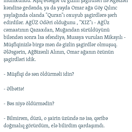
mümkündü. Aşıq Ələsgər öz gizlin şagirdləri ilə AğBizən
kəndinə gedəndə, ya da yayda Omar ağa Göy Qılınc
yaylağında olanda "Quran"ı oxuyub şagirdlərə şərh
edirdilər. AğÜZ OdƏri olduğunu , "XIZ"ı - AğÜz
cəmaatının Qazaxdan, Muğandan sürüldüyünü
biləndən sonra İsa əfəndiyə, Musaya vurulan Mikayılı -
Müşfiqinizlə birgə mən də gizlin şagirdlər olmuşuq.
ƏlƏsgərin, AğBizənli Alının, Omar ağanın özünün
şagirdləri idik.
- Müşfiqi də sən öldürməli idin?
- Əlbəttə!
- Bəs niyə öldürmədin?
- Bilmirəm, düzü, o şairin üzündə nə isə, qəribə
doğmalıq görürdüm, elə bilirdim qardaşımdı.