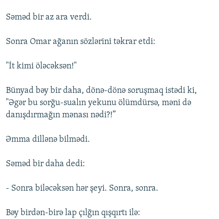
Səməd bir az ara verdi.
Sonra Omar ağanın sözlərini təkrar etdi:
"İt kimi öləcəksən!"
Bünyad bəy bir daha, dönə-dönə soruşmaq istədi ki,
"Əgər bu sorğu-sualın yekunu ölümdürsə, məni də
danışdırmağın mənası nədi?!”
Əmma dillənə bilmədi.
Səməd bir daha dedi:
- Sonra biləcəksən hər şeyi. Sonra, sonra.
Bəy birdən-birə lap çılğın qışqırtı ilə: