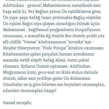
AdıPünhan - general Məhərrəmovun mənzilində səni
başa salıb ki, Yer Bağları yalnız Ün eşitdiklərinə görə,
Ün yaya-yaya SafAğ İnsan yetirməklə Bağlıq eləyirlər.
Ün eşidən Bağın niyə işləyən olmadığını bilmək üçün
Məhəmməd - bağHəmod peyğəmbərin bioqrafiyasını
oxumusan, o mənzildə Ağ Əmirlə Boz Əmirin yeddi yüz
əlli cildlik "Vərəsə" kitabxanasının "xronika"sını -
Heydər Hüseynovun "Posle Potopa" kitabını oxumusan.
Kitabxanadan qalan parçaları haman xronikanın
əsasında tərtib eləyib SafAğ Alimi, batin çekist
olmusan. EySarın Ününü eşitmisən. AdıPünhan
Muğannanız kimi, gecə saat on ikidə stolun dalında
öturub, səhər saat yeddiyə qədər Ün dinləmisən.
Gündüzlər nə iş görə bilərsən sən beyinləri oxumaqdan,
adamları tanımaqdan başqa?
Səməd soruşdu: