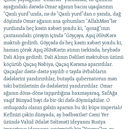
ayağındakı dərədə Omar ağanın bacısı uşaqlarının
"Qanlı yurd"unda, nə də "Qanlı yurd"dan o yanda, dağ
döşündə Omar ağanın ana qohumları "AllahMən"lər
yurdunda heç kəsin xəbəri yoxdu ki, "qonağ"ının
çantasındakı çörəyin içində "Göyçəyə, Aşıq ƏlƏsKərə
məktub gedirdi. Göyçədə də heç kəsin xəbəri yoxdu ki,
haman çörək Aşıq ƏlƏsKərin atının tərkində, heybədə
Dəli Alıya gedirdi. Dəli Alının Dəliləri məktubun üzünü
köçürüb Qaçaq Nəbiyə, Qaçaq Kərəmə aparırdılar.
Qaçaqlar dəstə-dəstə yayılıb o tayda Ərbabların
dədələrini yandırırdılar, butayda qubernatorun mən
təki batinlərinin də dədələrini yandırırdılar. Omar
ağanın dönə-dönə tapşırdığına baxmayaraq, SafAğa
vaqif Bünyad bəyi də bir-iki dəfə döymüşdülər. O
orduqozdu olanın gəlsin aparsın bu iki küpə imperialı!
Kefinizi çəkin dünyada, ay bədbəxtlər! Cəmi Yer
üzündə Vahid Ədalət Səltənəti ideyasını Rusiya