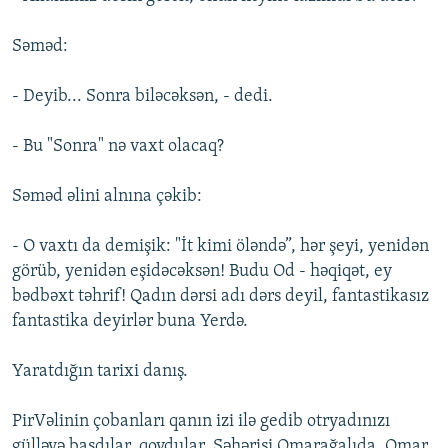
Səməd:
- Deyib... Sonra biləcəksən, - dedi.
- Bu "Sonra" nə vaxt olacaq?
Səməd əlini alnına çəkib:
- O vaxtı da demişik: "İt kimi öləndə”, hər şeyi, yenidən
görüb, yenidən eşidəcəksən! Budu Od - həqiqət, ey
bədbəxt təhrif! Qadın dərsi adı dərs deyil, fantastikasız
fantastika deyirlər buna Yerdə.
Yaratdığın tarixi danış.
PirVəlinin çobanları qanın izi ilə gedib otryadınızı
gülləyə basdılar, qovdular. Səhərisi Omarağalıda, Omar