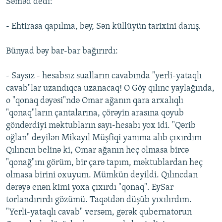
Səməd dedi:
- Ehtirasa qapılma, bəy, Sən küllüyün tarixini danış.
Bünyad bəy bar-bar bağırırdı:
- Saysız - hesabsız sualların cavabında "yerli-yataqlı
cavab"lar uzandıqca uzanacaq! O Göy qılınc yaylağında,
o "qonaq dəyəsi"ndə Omar ağanın qara arxalıqlı
"qonaq"ların çantalarına, çörəyin arasına qoyub
göndərdiyi məktubların sayı-hesabı yox idi. "Qərib
oğlan" deyilən Mikayıl Müşfiqi yanıma alıb çıxırdım
Qılıncın belinə ki, Omar ağanın heç olmasa bircə
"qonağ"ını görüm, bir çarə tapım, məktublardan heç
olmasa birini oxuyum. Mümkün deyildi. Qılıncdan
dərəyə enən kimi yoxa çıxırdı "qonaq". EySar
torlandırırdı gözümü. Taqətdən düşüb yıxılırdım.
"Yerli-yataqlı cavab" versəm, gərək qubernatorun