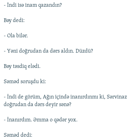
- İndi isə inam qazandın?
Bəy dedi:
- Ola bilər.
- Yəni doğrudan da dərs aldın. Düzdü?
Bəy təsdiq elədi.
Səməd soruşdu ki:
- İndi de görüm, Ağın içində inanırdınmı ki, Sərvinaz
doğrudan da dərs deyir sənə?
- İnanırdım. Əmma o qədər yox.
Səməd dedi: