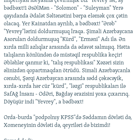
imperiyası ideyasına çevirmişik biz "Yevrey"lər, ay
bədbəxt!1 ƏsƏlMən - "Solomon" - "Suleyman" Yerə
qayıdanda Ədalət Səltənətini bərpa eləmək çox çətin
olacaq. Yer Kainatdan ayrılıb, a bədbəxt! "Ərəb"
"Yevrey"lərini doldurmuşuq İraqa. Şimali Azərbaycana
Asoruları doldurmuşuq "Kürd", "Erməni" Adı ilə. Ən
xırda milli azlıqlar arasında da ədavət salmışıq. Hətta
talışların könlündən də müstəqil respublika keçir!
Əbləhlər qanmır ki, "talış respublikası" Xəzəri sizin
əlinizdən qopartmaqdan ötrüdü. Simali Azərbaycanla
cənubi, Şərqi Azərbaycan arasında sədd çəkəcəyik,
xırda-xırda hər cür "kürd", "ləzgi" respublikaları ilə
SafAğ İnsanı - OdƏri, Bağday ərazisini yoxa çıxarırıq.
Döyüşür indi "Yevrey", a bədbəxt!
Orda-burda "podpolnıy KPSS"də Səddamın dövləti də,
Xomeneyinin dövləti də, qeyriləri də bizimdi!