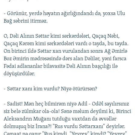
- Görünür, yerdə həyatın ağırlığındandı də, yoxsa Ulu
Bağ səbrini itirməz.
O, Dəli Alının Səttar kimi sərkərdələri, Qaçaq Nəbi,
Qaçaq Kərəm kimi sərkərdələri vardı o tayda, bu tayda.
On birinci ildə Səttar xan vurulandan sonra Ağ Əmirlə
Boz Əmirin mədrəsəsində dərs alan Dəlilər, yəni farsca
Fədai adlananlar bilavasitə Dəli Alının başçılığı ilə
döyüşürdülər.
- Səttar xanı kim vurdu? Niyə ötürürsən?
- Sadist! Mən heç bilmirəm niyə Adil - OdƏl sayılırsınız
siz belə zülmkar ola-ola! Sənə məlum deyilmi ki, Birinci
Aleksandrın Muğanı tutduğu vaxtdan da əvvəllər
dolmuşuq biz İrana?! "Rus vurdu Səttarxanı" deyirlər.
Cəmaat nə qanır "Rus kimdi, "Yevrey" kimdi? "Yevrey"