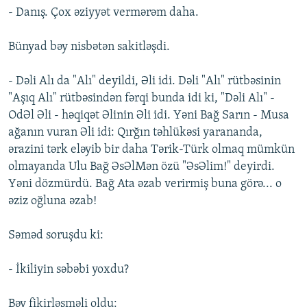
- Danış. Çox əziyyət vermərəm daha.
Bünyad bəy nisbətən sakitləşdi.
- Dəli Alı da "Alı" deyildi, Əli idi. Dəli "Alı" rütbəsinin
"Aşıq Alı" rütbəsindən fərqi bunda idi ki, "Dəli Alı" -
OdƏl Əli - həqiqət Əlinin Əli idi. Yəni Bağ Sarın - Musa
ağanın vuran Əli idi: Qırğın təhlükəsi yarananda,
ərazini tərk eləyib bir daha Tərik-Türk olmaq mümkün
olmayanda Ulu Bağ ƏsƏlMən özü "ƏsƏlim!" deyirdi.
Yəni dözmürdü. Bağ Ata əzab verirmiş buna görə... o
əziz oğluna əzab!
Səməd soruşdu ki:
- İkiliyin səbəbi yoxdu?
Bəy fikirləşməli oldu: