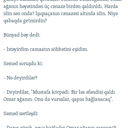
ağanın həyətindən üç cənazə birdən qaldırıldı. Harda
idin sən onda? İşıqsaçanın cənazəsi altında idin. Niyə
qabaqda getmirdin?
Bünyad bəy dedi:
- İstəyirdim camaatın söhbətini eşidim.
Səməd soruşdu ki:
- Nə deyirdilər?
- Deyirdilər, "Mustafa körpədi. Bir İsa əfəndisi qaldı
Omar ağanın. Onu da vursalar, qapısı bağlanacaq".
Səməd sərtləşdi: