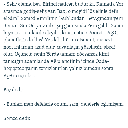
- Səhv eləmə, bəy. Birinci nəticən budur ki, Kainatla Yer
arasında gediş-gəliş var. Bax, o meyidi "öz əlinlə dəfn
elədin”. Səməd Əmirlinin "Ruh"undan - ƏrAğından yeni
Səməd-SimOd yaranıb. İşıq gəmisində Yerə gəlib. Sənin
həyatına müdaxilə eləyib. İkinci nəticə: Axırət - AğƏr
planetlərində "İns" Yerdəki bütün cismani, mənəvi
noqsanlardan azad olur, cavanlaşır, gözəlləşir, əbədi
olur. Üçüncü: sənin Yerdə tamam nöqsansız kimi
tanıdığın adamlar da Ağ planetinin içində Odda-
həqiqətdə yanır, təmizlənirlər, yalnız bundan sonra
AğƏrə uçurlar.
Bəy dedi:
- Bunları mən dəfələrlə oxumuşam, dəfələrlə eşitmişəm.
Səməd dedi: