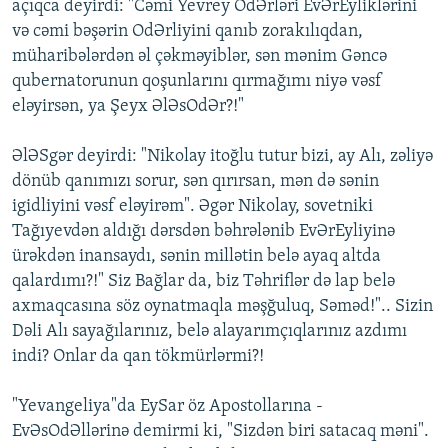
açıqca deyirdi: "Cəmi Yevrey OdƏrləri EvƏrEyliklərini
və cəmi bəşərin OdƏrliyini qanıb zorakılıqdan,
müharibələrdən əl çəkməyiblər, sən mənim Gəncə
qubernatorunun qoşunlarını qırmağımı niyə vəsf
eləyirsən, ya Şeyx ƏlƏsOdƏr?!"
ƏlƏSgər deyirdi: "Nikolay itoğlu tutur bizi, ay Alı, zəliyə
dönüb qanımızı sorur, sən qırırsan, mən də sənin
igidliyini vəsf eləyirəm". Əgər Nikolay, sovetniki
Tağıyevdən aldığı dərsdən bəhrələnib EvƏrEyliyinə
ürəkdən inansaydı, sənin millətin belə ayaq altda
qalardımı?!" Siz Bağlar da, biz Təhriflər də lap belə
axmaqcasına söz oynatmaqla məşğuluq, Səməd!".. Sizin
Dəli Alı sayağılarınız, belə alayarımçıqlarınız azdımı
indi? Onlar da qan tökmürlərmi?!
"Yevangeliya"da EySar öz Apostollarına -
EvƏsOdƏllərinə demirmi ki, "Sizdən biri satacaq məni".