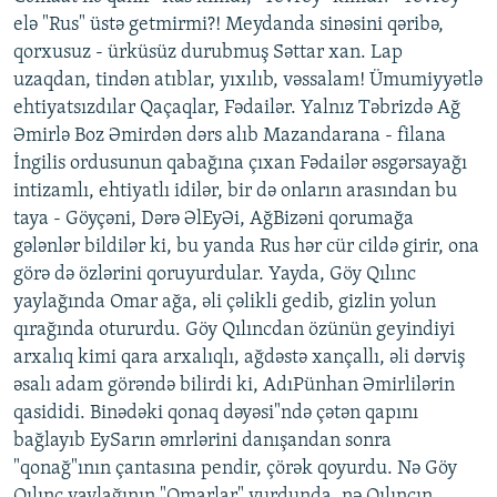
elə "Rus" üstə getmirmi?! Meydanda sinəsini qəribə,
qorxusuz - ürküsüz durubmuş Səttar xan. Lap
uzaqdan, tindən atıblar, yıxılıb, vəssalam! Ümumiyyətlə
ehtiyatsızdılar Qaçaqlar, Fədailər. Yalnız Təbrizdə Ağ
Əmirlə Boz Əmirdən dərs alıb Mazandarana - filana
İngilis ordusunun qabağına çıxan Fədailər əsgərsayağı
intizamlı, ehtiyatlı idilər, bir də onların arasından bu
taya - Göyçəni, Dərə ƏlEyƏi, AğBizəni qorumağa
gələnlər bildilər ki, bu yanda Rus hər cür cildə girir, ona
görə də özlərini qoruyurdular. Yayda, Göy Qılınc
yaylağında Omar ağa, əli çəlikli gedib, gizlin yolun
qırağında otururdu. Göy Qılıncdan özünün geyindiyi
arxalıq kimi qara arxalıqlı, ağdəstə xançallı, əli dərviş
əsalı adam görəndə bilirdi ki, AdıPünhan Əmirlilərin
qasididi. Binədəki qonaq dəyəsi"ndə çətən qapını
bağlayıb EySarın əmrlərini danışandan sonra
"qonağ"ının çantasına pendir, çörək qoyurdu. Nə Göy
Qılınc yaylağının "Omarlar" yurdunda, nə Qılıncın