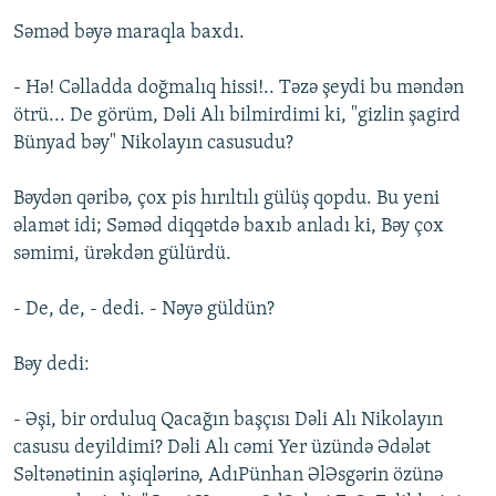
Səməd bəyə maraqla baxdı.
- Hə! Cəlladda doğmalıq hissi!.. Təzə şeydi bu məndən
ötrü... De görüm, Dəli Alı bilmirdimi ki, "gizlin şagird
Bünyad bəy" Nikolayın casusudu?
Bəydən qəribə, çox pis hırıltılı gülüş qopdu. Bu yeni
əlamət idi; Səməd diqqətdə baxıb anladı ki, Bəy çox
səmimi, ürəkdən gülürdü.
- De, de, - dedi. - Nəyə güldün?
Bəy dedi:
- Əşi, bir orduluq Qacağın başçısı Dəli Alı Nikolayın
casusu deyildimi? Dəli Alı cəmi Yer üzündə Ədələt
Səltənətinin aşiqlərinə, AdıPünhan ƏlƏsgərin özünə