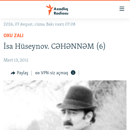
Keçid
linkləri
Əsas
2026, 07 Avqust, cümə, Bakı vaxtı 07:08
məzmuna
GÜNDƏM
OXU ZALI
qayıt
#İZAHLA
Əsas
İsa Hüseynov. CƏHƏNNƏM (6)
KORRUPSIOMETR
naviqasiyaya
qayıt
Mart 13, 2011
#ƏSLINDƏ
Axtarışa
FƏRQƏ BAX
Paylaş
VPN-siz açmaq
keç
QANUNI DOĞRU
ARAŞDIRMA
MULTIMEDIA
RADIO ARXIV
VIDEO
HAQQIMIZDA
FOTOQALEREYA
OXU ZALI