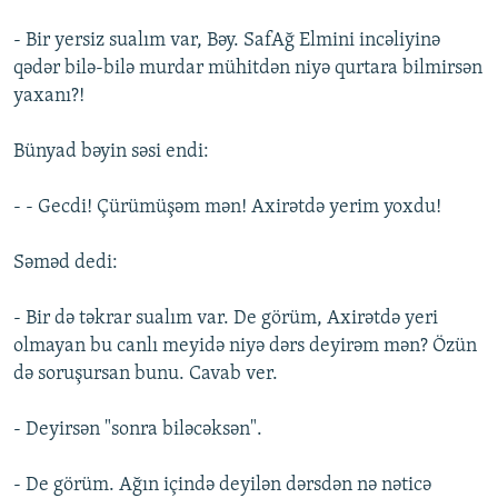
- Bir yersiz sualım var, Bəy. SafAğ Elmini incəliyinə
qədər bilə-bilə murdar mühitdən niyə qurtara bilmirsən
yaxanı?!
Bünyad bəyin səsi endi:
- - Gecdi! Çürümüşəm mən! Axirətdə yerim yoxdu!
Səməd dedi:
- Bir də təkrar sualım var. De görüm, Axirətdə yeri
olmayan bu canlı meyidə niyə dərs deyirəm mən? Özün
də soruşursan bunu. Cavab ver.
- Deyirsən "sonra biləcəksən".
- De görüm. Ağın içində deyilən dərsdən nə nəticə