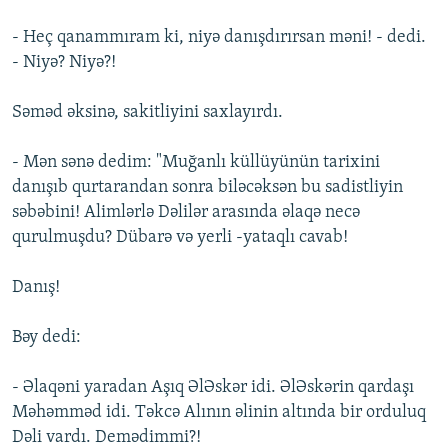
- Heç qanammıram ki, niyə danışdırırsan məni! - dedi.
- Niyə? Niyə?!
Səməd əksinə, sakitliyini saxlayırdı.
- Mən sənə dedim: "Muğanlı küllüyünün tarixini
danışıb qurtarandan sonra biləcəksən bu sadistliyin
səbəbini! Alimlərlə Dəlilər arasında əlaqə necə
qurulmuşdu? Dübarə və yerli -yataqlı cavab!
Danış!
Bəy dedi:
- Əlaqəni yaradan Aşıq ƏlƏskər idi. ƏlƏskərin qardaşı
Məhəmməd idi. Təkcə Alının əlinin altında bir orduluq
Dəli vardı. Demədimmi?!