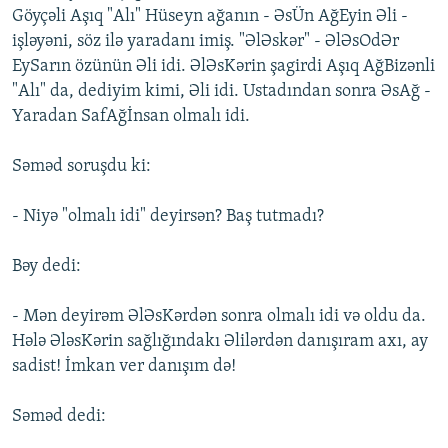
Göyçəli Aşıq "Alı" Hüseyn ağanın - ƏsÜn AğEyin Əli -
işləyəni, söz ilə yaradanı imiş. "ƏlƏskər" - ƏlƏsOdƏr
EySarın özünün Əli idi. ƏlƏsKərin şagirdi Aşıq AğBizənli
"Alı" da, dediyim kimi, Əli idi. Ustadından sonra ƏsAğ -
Yaradan SafAğİnsan olmalı idi.
Səməd soruşdu ki:
- Niyə "olmalı idi" deyirsən? Baş tutmadı?
Bəy dedi:
- Mən deyirəm ƏlƏsKərdən sonra olmalı idi və oldu da.
Hələ ƏləsKərin sağlığındakı Əlilərdən danışıram axı, ay
sadist! İmkan ver danışım də!
Səməd dedi: