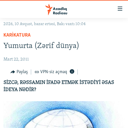
Keçid
linkləri
Əsas
2026, 10 Avqust, bazar ertəsi, Bakı vaxtı 10:04
məzmuna
GÜNDƏM
KARIKATURA
qayıt
#İZAHLA
Əsas
Yumurta (Zərif dünya)
KORRUPSIOMETR
naviqasiyaya
qayıt
Mart 22, 2011
#ƏSLINDƏ
Axtarışa
FƏRQƏ BAX
Paylaş
VPN-siz açmaq
keç
QANUNI DOĞRU
SİZCƏ, RƏSSAMIN İFADƏ ETMƏK İSTƏDİYİ ƏSAS
İDEYA NƏDİR?
ARAŞDIRMA
MULTIMEDIA
RADIO ARXIV
VIDEO
HAQQIMIZDA
FOTOQALEREYA
OXU ZALI