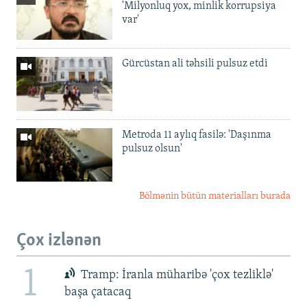
'Milyonluq yox, minlik korrupsiya
var'
Gürcüstan ali təhsili pulsuz etdi
Metroda 11 aylıq fasilə: 'Daşınma
pulsuz olsun'
Bölmənin bütün materialları burada
Çox izlənən
1
Tramp: İranla müharibə 'çox tezliklə'
başa çatacaq