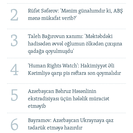
2
Rüfət Səfərov: 'Mənim günahımdır ki, ABŞ
mənə mükafat verib?'
3
Taleh Bağırovun xanımı: 'Məktəbdəki
hadisədən əvvəl oğlumun ölkədən çıxışına
qadağa qoyulmuşdu'
4
'Human Rights Watch': Hakimiyyət Əli
Kərimliyə qarşı pis rəftara son qoymalıdır
5
Azərbaycan Bəhruz Həsənlinin
ekstradisiyası üçün hələlik müraciət
etməyib
6
Bayramov: Azərbaycan Ukraynaya qaz
tədarük etməyə hazırdır