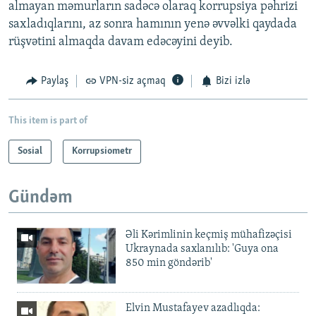
almayan məmurların sadəcə olaraq korrupsiya pəhrizi
saxladıqlarını, az sonra hamının yenə əvvəlki qaydada
rüşvətini almaqda davam edəcəyini deyib.
Paylaş
VPN-siz açmaq
Bizi izlə
This item is part of
Sosial
Korrupsiometr
Gündəm
Əli Kərimlinin keçmiş mühafizəçisi
Ukraynada saxlanılıb: 'Guya ona
850 min göndərib'
Elvin Mustafayev azadlıqda: