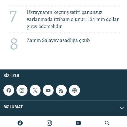
7
Ukraynanın keçmiş səfiri qanunsuz
varlanmada ittiham olunur: 134 min dollar
girov ödəməlidir
8
Zamin Salayev azadlığa çıxıb
BIZI IZLƏ
MƏLUMAT
AzadlıqRadiosu © 2026 Inc. | Bütün hüquqlar qorunur