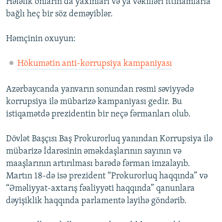
Hələlik onların da yaxınları və ya vəkilləri ittihamlarla
bağlı heç bir söz deməyiblər.
Həmçinin oxuyun:
Hökumətin anti-korrupsiya kampaniyası
Azərbaycanda yanvarın sonundan rəsmi səviyyədə
korrupsiya ilə mübarizə kampaniyası gedir. Bu
istiqamətdə prezidentin bir neçə fərmanları olub.
Dövlət Başçısı Baş Prokurorluq yanından Korrupsiya ilə
mübarizə İdarəsinin əməkdaşlarının sayının və
maaşlarının artırılması barədə fərman imzalayıb.
Martın 18-də isə prezident “Prokurorluq haqqında” və
“Əməliyyat-axtarış fəaliyyəti haqqında” qanunlara
dəyişiklik haqqında parlamentə layihə göndərib.