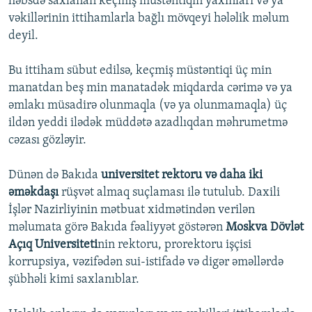
həbsdə saxlanan keçmiş müstəntiqin yaxınları və ya
vəkillərinin ittihamlarla bağlı mövqeyi hələlik məlum
deyil.
Bu ittiham sübut edilsə, keçmiş müstəntiqi üç min
manatdan beş min manatadək miqdarda cərimə və ya
əmlakı müsadirə olunmaqla (və ya olunmamaqla) üç
ildən yeddi ilədək müddətə azadlıqdan məhrumetmə
cəzası gözləyir.
Dünən də Bakıda
universitet rektoru və daha iki
əməkdaşı
rüşvət almaq suçlaması ilə tutulub. Daxili
İşlər Nazirliyinin mətbuat xidmətindən verilən
məlumata görə Bakıda fəaliyyət göstərən
Moskva Dövlət
Açıq Universiteti
nin rektoru, prorektoru işçisi
korrupsiya, vəzifədən sui-istifadə və digər əməllərdə
şübhəli kimi saxlanıblar.