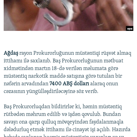
İNFOQRAFIKA
AZƏRBAYCAN ƏDƏBIYYATI KITABXANASI
MISSIYAMIZ
BIZI IZLƏ
KARIKATURA
İSLAM VƏ DEMOKRATIYA
PEŞƏ ETIKASI VƏ JURNALISTIKA STANDARTLARIMIZ
İZ - MƏDƏNIYYƏT PROQRAMI
MATERIALLARIMIZDAN ISTIFADƏ
AZADLIQRADIOSU MOBIL TELEFONUNUZDA
RFE/RL-in bütün saytları
BIZIMLƏ ƏLAQƏ
Ağdaş
rayon Prokurorluğunun müstəntiqi rüşvət almaq
ittihamı ilə saxlanıb. Baş Prokurorluğunun mətbuat
XƏBƏR BÜLLETENLƏRIMIZ
xidmətindən martın 18-də verilən məlumata görə
müstəntiq narkotik maddə satışına görə tutulan bir
nəfərin arvadından
7400 ABŞ dolları
alaraq onun
cəzasının yüngülləşdiriləcəyinə söz verib.
Baş Prokurorluqdan bildirirlər ki, həmin müstəntiq
rütbədən məhrum edilib və işdən qovulub. Bundan
savayı ona qarşı qulluq mövqeyindən faydalanmaqla
dələdurluq etmək ittihamı ilə cinayət işi açılıb. Hazırda