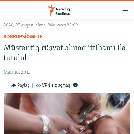
Keçid
linkləri
Əsas
2026, 07 Avqust, cümə, Bakı vaxtı 22:09
məzmuna
GÜNDƏM
KORRUPSIOMETR
qayıt
#İZAHLA
Əsas
Müstəntiq rüşvət almaq ittihamı ilə
KORRUPSIOMETR
naviqasiyaya
tutulub
qayıt
#ƏSLINDƏ
Axtarışa
Mart 18, 2011
FƏRQƏ BAX
keç
QANUNI DOĞRU
Paylaş
VPN-siz açmaq
ARAŞDIRMA
MULTIMEDIA
RADIO ARXIV
VIDEO
HAQQIMIZDA
FOTOQALEREYA
OXU ZALI