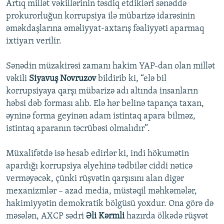
Artıq millət vəkillərinin təsdiq etdikləri sənəddə
prokurorluğun korrupsiya ilə mübarizə idarəsinin
əməkdaşlarına əməliyyat-axtarış fəaliyyəti aparmaq
ixtiyarı verilir.
Sənədin müzakirəsi zamanı hakim YAP-dan olan millət
vəkili
Siyavuş Novruzov
bildirib ki, “elə bil
korrupsiyaya qarşı mübarizə adı altında insanların
həbsi dəb forması alıb. Elə hər belinə tapança taxan,
əyninə forma geyinən adam istintaq apara bilməz,
istintaq aparanın təcrübəsi olmalıdır”.
Müxalifətdə isə hesab edirlər ki, indi hökumətin
apardığı korrupsiya əlyehinə tədbilər ciddi nəticə
verməyəcək, çünki rüşvətin qarşısını alan digər
mexanizmlər – azad media, müstəqil məhkəmələr,
hakimiyyətin demokratik bölgüsü yoxdur. Ona görə də
məsələn, AXCP sədri
Əli Kərmli
hazırda ölkədə rüşvət