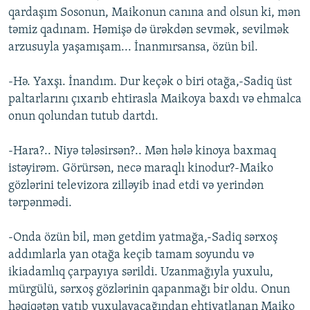
qardaşım Sosonun, Maikonun canına and olsun ki, mən
təmiz qadınam. Həmişə də ürəkdən sevmək, sevilmək
arzusuyla yaşamışam... İnanmırsansa, özün bil.
-Hə. Yaxşı. İnandım. Dur keçək o biri otağa,-Sadiq üst
paltarlarını çıxarıb ehtirasla Maikoya baxdı və ehmalca
onun qolundan tutub dartdı.
-Hara?.. Niyə tələsirsən?.. Mən hələ kinoya baxmaq
istəyirəm. Görürsən, necə maraqlı kinodur?-Maiko
gözlərini televizora zilləyib inad etdi və yerindən
tərpənmədi.
-Onda özün bil, mən getdim yatmağa,-Sadiq sərxoş
addımlarla yan otağa keçib tamam soyundu və
ikiadamlıq çarpayıya sərildi. Uzanmağıyla yuxulu,
mürgülü, sərxoş gözlərinin qapanmağı bir oldu. Onun
həqiqətən yatıb yuxulayacağından ehtiyatlanan Maiko