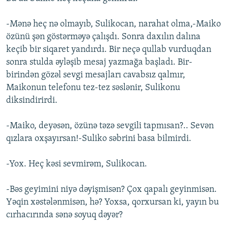
-Mənə heç nə olmayıb, Sulikocan, narahat olma,-Maiko
özünü şən göstərməyə çalışdı. Sonra daxılın dalına
keçib bir siqaret yandırdı. Bir neçə qullab vurduqdan
sonra stulda əyləşib mesaj yazmağa başladı. Bir-
birindən gözəl sevgi mesajları cavabsız qalmır,
Maikonun telefonu tez-tez səslənir, Sulikonu
diksindirirdi.
-Maiko, deyəsən, özünə təzə sevgili tapmısan?.. Sevən
qızlara oxşayırsan!-Suliko səbrini basa bilmirdi.
-Yox. Heç kəsi sevmirəm, Sulikocan.
-Bəs geyimini niyə dəyişmisən? Çox qapalı geyinmisən.
Yəqin xəstələnmisən, hə? Yoxsa, qorxursan ki, yayın bu
cırhacırında sənə soyuq dəyər?