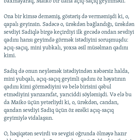
baxmayaraq, Maiko bir daha açıq-saçıq geyinmədi.
Ona bir kimsə deməmiş, göstəriş də verməmişdi ki, o,
qapalı geyinsin. Sadəcə o, ürəkdən bağlandığı, ürəkdən
sevdiyi Sadiqlə birgə keçirdiyi ilk gecədə ondan sevdiyi
qadını hansı geyimdə görmək istədiyini soruşmuşdu:
açıq-saçıq, mini yubkalı, yoxsa əsil müsəlman qadını
kimi.
Sadiq də onun neyləmək istədiyindən xəbərsiz halda,
mini yubqalı, açıq-saçıq geyimli qadını öz həyatının
qadını kimi görmədiyini və belə birisini qəbul
etmədiyini yarızarafat, yarıciddi söyləmişdi. Və elə bu
da Maiko üçün yetərliydi ki, o, ürəkdən, candan,
qandan sevdiyi Sadiq üçün öz əzəlki açıq-saçıq
geyimiylə vidalaşsın.
O, həqiqətən sevirdi və sevgisi oğrunda ölməyə hazır