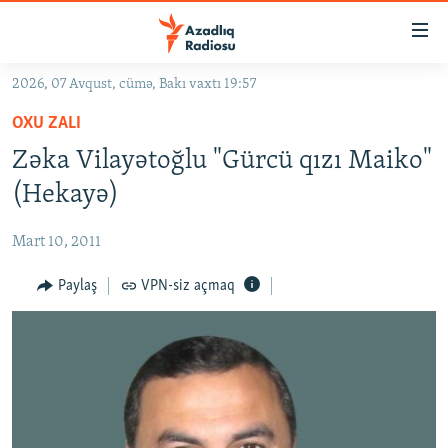
Keçid
linkləri
Əsas
2026, 07 Avqust, cümə, Bakı vaxtı 19:57
məzmuna
GÜNDƏM
OXU ZALI
qayıt
#İZAHLA
Əsas
Zəka Vilayətoğlu "Gürcü qızı Maiko"
KORRUPSIOMETR
naviqasiyaya
(Hekayə)
qayıt
#ƏSLINDƏ
Axtarışa
Mart 10, 2011
FƏRQƏ BAX
keç
QANUNI DOĞRU
Paylaş
VPN-siz açmaq
ARAŞDIRMA
MULTIMEDIA
RADIO ARXIV
VIDEO
HAQQIMIZDA
FOTOQALEREYA
OXU ZALI