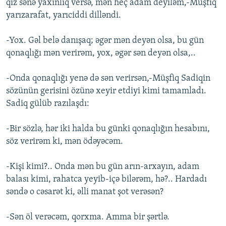
qız sənə yaxınlıq versə, mən heç adam deyiləm,-Müşfiq
yarızarafat, yarıciddi dilləndi.
-Yox. Gəl belə danışaq; əgər mən deyən olsa, bu gün
qonaqlığı mən verirəm, yox, əgər sən deyən olsa,..
-Onda qonaqlığı yenə də sən verirsən,-Müşfiq Sadiqin
sözünün gerisini özünə xeyir etdiyi kimi tamamladı.
Sadiq gülüb razılaşdı:
-Bir sözlə, hər iki halda bu günki qonaqlığın hesabını,
söz verirəm ki, mən ödəyəcəm.
-Kişi kimi?.. Onda mən bu gün arın-arxayın, adam
balası kimi, rahatca yeyib-içə bilərəm, hə?.. Hardadı
səndə o cəsarət ki, əlli manat şot verəsən?
-Sən öl verəcəm, qorxma. Amma bir şərtlə.