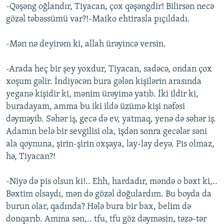
-Qəşəng oğlandır, Tiyacan, çox qəşəngdir! Bilirsən necə
gözəl təbəssümü var?!-Maiko ehtirasla pıçıldadı.
-Mən nə deyirəm ki, allah ürəyincə versin.
-Arada heç bir şey yoxdur, Tiyacan, sadəcə, ondan çox
xoşum gəlir. İndiyəcən bura gələn kişilərin arasında
yeganə kişidir ki, mənim ürəyimə yatıb. İki ildir ki,
buradayam, amma bu iki ildə üzümə kişi nəfəsi
dəyməyib. Səhər iş, gecə də ev, yatmaq, yenə də səhər iş.
Adamın belə bir sevgilisi ola, işdən sonra gecələr səni
ala qoynuna, şirin-şirin oxşaya, lay-lay deyə. Pis olmaz,
hə, Tiyacan?!
-Niyə də pis olsun ki!.. Ehh, hardadır, məndə o bəxt ki,..
Bəxtim olsaydı, mən də gözəl doğulardım. Bu boyda da
burun olar, qadında? Hələ bura bir bax, belim də
donqarıb. Amma sən,.. tfu, tfu göz dəyməsin, təzə-tər