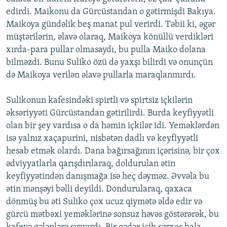
edirdi. Maikonu da Gürcüstandan o gətirmişdi Bakıya.
Maikoya gündəlik beş manat pul verirdi. Təbii ki, əgər
müştərilərin, əlavə olaraq, Maikoya könüllü verdikləri
xırda-para pullar olmasaydı, bu pulla Maiko dolana
bilməzdi. Bunu Suliko özü də yaxşı bilirdi və onunçün
də Maikoya verilən əlavə pullarla maraqlanmırdı.
Sulikonun kafesindəki spirtli və spirtsiz içkilərin
əksəriyyəti Gürcüstandan gətirilirdi. Burda keyfiyyətli
olan bir şey vardısa o da həmin içkilər idi. Yeməklərdən
isə yalnız xaçapurini, nisbətən dadlı və keyfiyyətli
hesab etmək olardı. Dana bağırsağının içərisinə, bir çox
ədviyyatlarla qarışdırılaraq, doldurulan ətin
keyfiyyətindən danışmağa isə heç dəyməz. Əvvəla bu
ətin mənşəyi bəlli deyildi. Dondurularaq, qaxaca
dönmüş bu əti Suliko çox ucuz qiymətə əldə edir və
gürcü mətbəxi yeməklərinə sonsuz həvəs göstərərək, bu