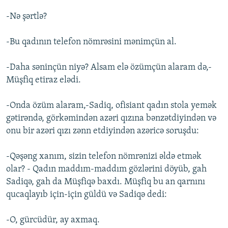
-Nə şərtlə?
-Bu qadının telefon nömrəsini mənimçün al.
-Daha səninçün niyə? Alsam elə özümçün alaram də,-
Müşfiq etiraz elədi.
-Onda özüm alaram,-Sadiq, ofisiant qadın stola yemək
gətirəndə, görkəmindən azəri qızına bənzətdiyindən və
onu bir azəri qızı zənn etdiyindən azəricə soruşdu:
-Qəşəng xanım, sizin telefon nömrənizi əldə etmək
olar? - Qadın maddım-maddım gözlərini döyüb, gah
Sadiqə, gah da Müşfiqə baxdı. Müşfiq bu an qarnını
qucaqlayıb için-için güldü və Sadiqə dedi:
-O, gürcüdür, ay axmaq.