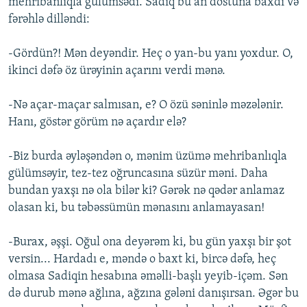
mehribanlıqla gülümsədi. Sadiq bu an dostuna baxdı və
fərəhlə dilləndi:
-Gördün?! Mən deyəndir. Heç o yan-bu yanı yoxdur. O,
ikinci dəfə öz ürəyinin açarını verdi mənə.
-Nə açar-maçar salmısan, e? O özü səninlə məzələnir.
Hanı, göstər görüm nə açardır elə?
-Biz burda əyləşəndən o, mənim üzümə mehribanlıqla
gülümsəyir, tez-tez oğruncasına süzür məni. Daha
bundan yaxşı nə ola bilər ki? Gərək nə qədər anlamaz
olasan ki, bu təbəssümün mənasını anlamayasan!
-Burax, əşşi. Oğul ona deyərəm ki, bu gün yaxşı bir şot
versin... Hardadı e, məndə o baxt ki, bircə dəfə, heç
olmasa Sadiqin hesabına əməlli-başlı yeyib-içəm. Sən
də durub mənə ağlına, ağzına gələni danışırsan. Əgər bu