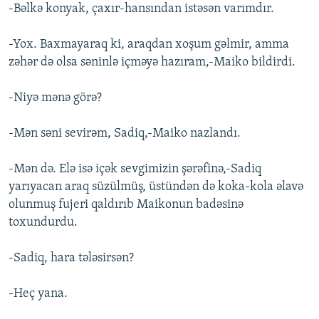
-Bəlkə konyak, çaxır-hansından istəsən varımdır.
-Yox. Baxmayaraq ki, araqdan xoşum gəlmir, amma
zəhər də olsa səninlə içməyə hazıram,-Maiko bildirdi.
-Niyə mənə görə?
-Mən səni sevirəm, Sadiq,-Maiko nazlandı.
-Mən də. Elə isə içək sevgimizin şərəfinə,-Sadiq
yarıyacan araq süzülmüş, üstündən də koka-kola əlavə
olunmuş fujeri qaldırıb Maikonun badəsinə
toxundurdu.
-Sadiq, hara tələsirsən?
-Heç yana.