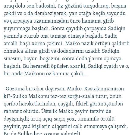
araq dolu son badəsini, üz-gözünü turşudaraq, başına
çəkdi və o da dəmbəziyərək, yan otağa keçib soyundu
və çarpayıya uzanmamışdan öncə hamama girib
yuyunmağa başladı. Sonra qayıdıb çarpayıda Sadiqin
yanında oturub ona tamaşa etməyə başladı. Sadiq
əməlli-başlı xorna çəkirdi. Maiko nazik örtüyü qaldırıb
ehmalca altına girdi və dodaqlarını uzadıb Sadiqin
sinəsini, boyun-boğazını, sonra dodaqlarını öpməyə
başladı. Bu hərarətli öpüşlər, axır ki, Sadiqi oyatdı və o,
bir anda Maikonu öz kamına çəkdi...
-Gözümə birtəhər dəyirsən, Maiko. Xəstələnməmisən
ki?-Suliko Maikonu tez-tez sorğu-suala tutur, onun
qəribə hərəkətlərindən, qayğılı, fikirli görünüşündən
rahatsız olurdu. Üstəlik Maiko geyim tərzini də
dəyişmişdi; artıq açıq-saçıq yox, tamamilə örtülü
geyinir, yad kişilərin diqqətini cəlb etməməyə çalışırdı.
Bu da Suliko heç xoşuna gəlmirdi.