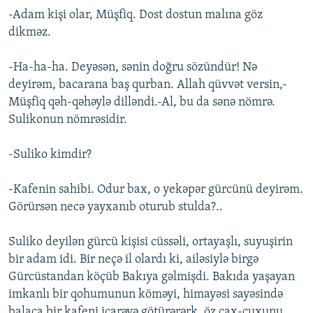
-Adam kişi olar, Müşfiq. Dost dostun malına göz
dikməz.
-Ha-ha-ha. Deyəsən, sənin doğru sözündür! Nə
deyirəm, bacarana baş qurban. Allah qüvvət versin,-
Müşfiq qəh-qəhəylə dilləndi.-Al, bu da sənə nömrə.
Sulikonun nömrəsidir.
-Suliko kimdir?
-Kafenin sahibi. Odur bax, o yekəpər gürcünü deyirəm.
Görürsən necə yayxanıb oturub stulda?..
Suliko deyilən gürcü kişisi cüssəli, ortayaşlı, suyuşirin
bir adam idi. Bir neçə il olardı ki, ailəsiylə birgə
Gürcüstandan köçüb Bakıya gəlmişdi. Bakıda yaşayan
imkanlı bir qohumunun köməyi, himayəsi sayəsində
balaca bir kafeni icarəyə götürərərk, öz çax-çuxunu