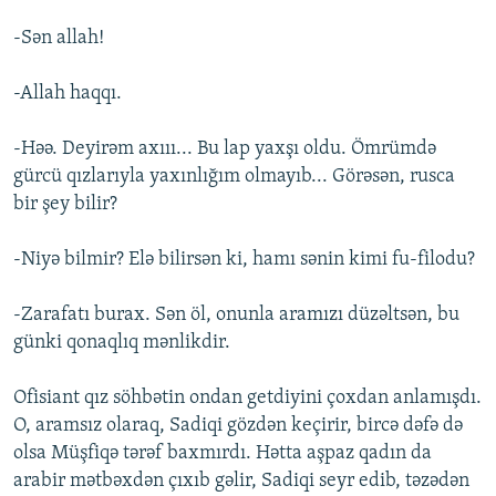
-Sən allah!
-Allah haqqı.
-Həə. Deyirəm axııı... Bu lap yaxşı oldu. Ömrümdə
gürcü qızlarıyla yaxınlığım olmayıb... Görəsən, rusca
bir şey bilir?
-Niyə bilmir? Elə bilirsən ki, hamı sənin kimi fu-filodu?
-Zarafatı burax. Sən öl, onunla aramızı düzəltsən, bu
günki qonaqlıq mənlikdir.
Ofisiant qız söhbətin ondan getdiyini çoxdan anlamışdı.
O, aramsız olaraq, Sadiqi gözdən keçirir, bircə dəfə də
olsa Müşfiqə tərəf baxmırdı. Hətta aşpaz qadın da
arabir mətbəxdən çıxıb gəlir, Sadiqi seyr edib, təzədən