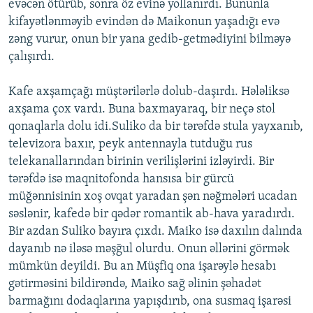
evəcən ötürüb, sonra öz evinə yollanırdı. Bununla
kifayətlənməyib evindən də Maikonun yaşadığı evə
zəng vurur, onun bir yana gedib-getmədiyini bilməyə
çalışırdı.
Kafe axşamçağı müştərilərlə dolub-daşırdı. Hələliksə
axşama çox vardı. Buna baxmayaraq, bir neçə stol
qonaqlarla dolu idi.Suliko da bir tərəfdə stula yayxanıb,
televizora baxır, peyk antennayla tutduğu rus
telekanallarından birinin verilişlərini izləyirdi. Bir
tərəfdə isə maqnitofonda hansısa bir gürcü
müğənnisinin xoş ovqat yaradan şən nəğmələri ucadan
səslənir, kafedə bir qədər romantik ab-hava yaradırdı.
Bir azdan Suliko bayıra çıxdı. Maiko isə daxılın dalında
dayanıb nə iləsə məşğul olurdu. Onun əllərini görmək
mümkün deyildi. Bu an Müşfiq ona işarəylə hesabı
gətirməsini bildirəndə, Maiko sağ əlinin şəhadət
barmağını dodaqlarına yapışdırıb, ona susmaq işarəsi