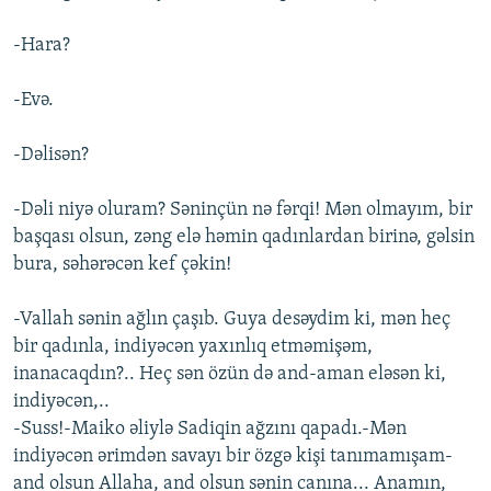
-Hara?
-Evə.
-Dəlisən?
-Dəli niyə oluram? Səninçün nə fərqi! Mən olmayım, bir
başqası olsun, zəng elə həmin qadınlardan birinə, gəlsin
bura, səhərəcən kef çəkin!
-Vallah sənin ağlın çaşıb. Guya desəydim ki, mən heç
bir qadınla, indiyəcən yaxınlıq etməmişəm,
inanacaqdın?.. Heç sən özün də and-aman eləsən ki,
indiyəcən,..
-Suss!-Maiko əliylə Sadiqin ağzını qapadı.-Mən
indiyəcən ərimdən savayı bir özgə kişi tanımamışam-
and olsun Allaha, and olsun sənin canına... Anamın,