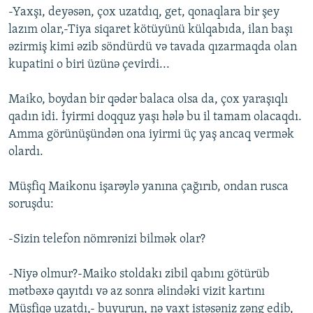
-Yaxşı, deyəsən, çox uzatdıq, get, qonaqlara bir şey
lazım olar,-Tiya siqaret kötüyünü külqabıda, ilan başı
əzirmiş kimi əzib söndürdü və tavada qızarmaqda olan
kupatini o biri üzünə çevirdi...
Maiko, boydan bir qədər balaca olsa da, çox yaraşıqlı
qadın idi. İyirmi doqquz yaşı hələ bu il tamam olacaqdı.
Amma görünüşündən ona iyirmi üç yaş ancaq vermək
olardı.
Müşfiq Maikonu işarəylə yanına çağırıb, ondan rusca
soruşdu:
-Sizin telefon nömrənizi bilmək olar?
-Niyə olmur?-Maiko stoldakı zibil qabını götürüb
mətbəxə qayıtdı və az sonra əlindəki vizit kartını
Müşfiqə uzatdı,- buyurun, nə vaxt istəsəniz zəng edib,