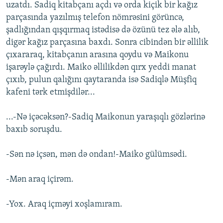
uzatdı. Sadiq kitabçanı açdı və orda kiçik bir kağız
parçasında yazılmış telefon nömrəsini görüncə,
şadlığından qışqırmaq istədisə də özünü tez ələ alıb,
digər kağız parçasına baxdı. Sonra cibindən bir əllilik
çıxararaq, kitabçanın arasına qoydu və Maikonu
işarəylə çağırdı. Maiko əllilikdən qırx yeddi manat
çıxıb, pulun qalığını qaytaranda isə Sadiqlə Müşfiq
kafeni tərk etmişdilər...
...-Nə içəcəksən?-Sadiq Maikonun yaraşıqlı gözlərinə
baxıb soruşdu.
-Sən nə içsən, mən də ondan!-Maiko gülümsədi.
-Mən araq içirəm.
-Yox. Araq içməyi xoşlamıram.