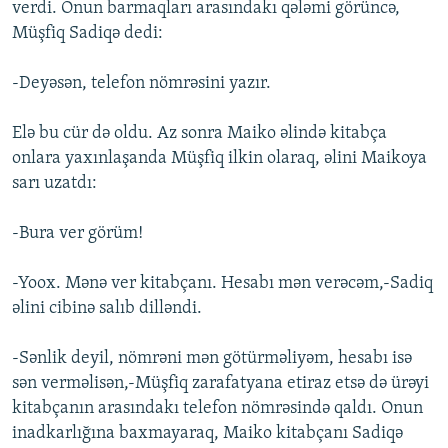
verdi. Onun barmaqları arasındakı qələmi görüncə,
Müşfiq Sadiqə dedi:
-Deyəsən, telefon nömrəsini yazır.
Elə bu cür də oldu. Az sonra Maiko əlində kitabça
onlara yaxınlaşanda Müşfiq ilkin olaraq, əlini Maikoya
sarı uzatdı:
-Bura ver görüm!
-Yoox. Mənə ver kitabçanı. Hesabı mən verəcəm,-Sadiq
əlini cibinə salıb dilləndi.
-Sənlik deyil, nömrəni mən götürməliyəm, hesabı isə
sən verməlisən,-Müşfiq zarafatyana etiraz etsə də ürəyi
kitabçanın arasındakı telefon nömrəsində qaldı. Onun
inadkarlığına baxmayaraq, Maiko kitabçanı Sadiqə