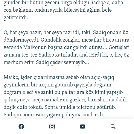
gündən bir bütün gecəni birgə olduğu Sadiqə o, daha
çox bağlanır, ondan ayrıla biləcəyini ağlına belə
gətirmirdi.
O, hər şeyə hazır, hər şeyə razı idi, təki, Sadiq ondan üz
döndərməyəydi. Gündəlik zənglər, mesajlar bircə an ara
verəndə Maikonun başına dar gəlirdi dünya... Görüşləri
zamanı tez-tez Sadiqə xatırladır, and içirdi ki, o, heç öz
mərhum ərini Sadiq qədər sevməyib...
Maiko, işdən çıxarılmasına səbəb olan açıq-saçıq
geyimlərini bir axşam götürüb qayçıyla doğram-
doğram elədi və sanki bu paltarlara köz kimi yapışıb
qalmış neçə-neçə naməhrəm gözləri, baxışları da dəlik-
deşik edib tökdü. Sonra ümidlə telefonu götürüb,
Sadiqin nömrəsini yığaraq, düyməsini basdı.
Heç gözləmədiyi halda Sadiqdən cavab gəlmədi. Uzun-