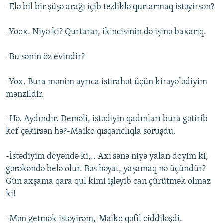
-Elə bil bir şüşə arağı içib tezliklə qurtarmaq istəyirsən?
-Yoox. Niyə ki? Qurtarar, ikincisinin də işinə baxarıq.
-Bu sənin öz evindir?
-Yox. Bura mənim ayrıca istirahət üçün kirayələdiyim
mənzildir.
-Hə. Aydındır. Deməli, istədiyin qadınları bura gətirib
kef çəkirsən hə?-Maiko qısqanclıqla soruşdu.
-İstədiyim deyəndə ki,.. Axı sənə niyə yalan deyim ki,
gərəkəndə belə olur. Bəs həyat, yaşamaq nə üçündür?
Gün axşama qara qul kimi işləyib can çürütmək olmaz
ki!
-Mən getmək istəyirəm,-Maiko qəfil ciddiləşdi.