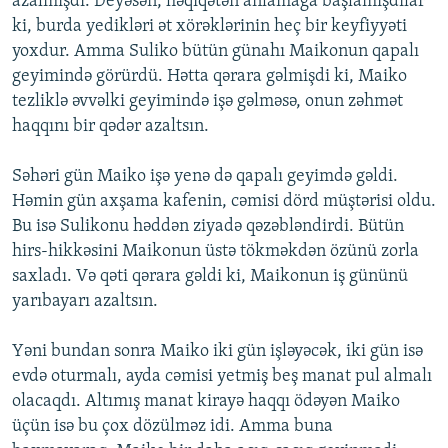
azalmışdı. Deyəsən, həqiqətən anlamağa başlamışdılar
ki, burda yedikləri ət xörəklərinin heç bir keyfiyyəti
yoxdur. Amma Suliko bütün günahı Maikonun qapalı
geyimində görürdü. Hətta qərara gəlmişdi ki, Maiko
tezliklə əvvəlki geyimində işə gəlməsə, onun zəhmət
haqqını bir qədər azaltsın.
Səhəri gün Maiko işə yenə də qapalı geyimdə gəldi.
Həmin gün axşama kafenin, cəmisi dörd müştərisi oldu.
Bu isə Sulikonu həddən ziyadə qəzəbləndirdi. Bütün
hirs-hikkəsini Maikonun üstə tökməkdən özünü zorla
saxladı. Və qəti qərara gəldi ki, Maikonun iş gününü
yarıbayarı azaltsın.
Yəni bundan sonra Maiko iki gün işləyəcək, iki gün isə
evdə oturmalı, ayda cəmisi yetmiş beş manat pul almalı
olacaqdı. Altımış manat kirayə haqqı ödəyən Maiko
üçün isə bu çox dözülməz idi. Amma buna