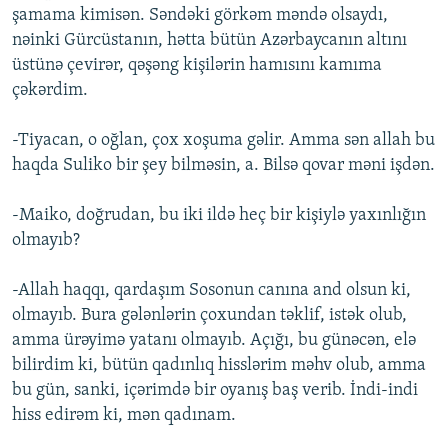
şamama kimisən. Səndəki görkəm məndə olsaydı,
nəinki Gürcüstanın, hətta bütün Azərbaycanın altını
üstünə çevirər, qəşəng kişilərin hamısını kamıma
çəkərdim.
-Tiyacan, o oğlan, çox xoşuma gəlir. Amma sən allah bu
haqda Suliko bir şey bilməsin, a. Bilsə qovar məni işdən.
-Maiko, doğrudan, bu iki ildə heç bir kişiylə yaxınlığın
olmayıb?
-Allah haqqı, qardaşım Sosonun canına and olsun ki,
olmayıb. Bura gələnlərin çoxundan təklif, istək olub,
amma ürəyimə yatanı olmayıb. Açığı, bu günəcən, elə
bilirdim ki, bütün qadınlıq hisslərim məhv olub, amma
bu gün, sanki, içərimdə bir oyanış baş verib. İndi-indi
hiss edirəm ki, mən qadınam.