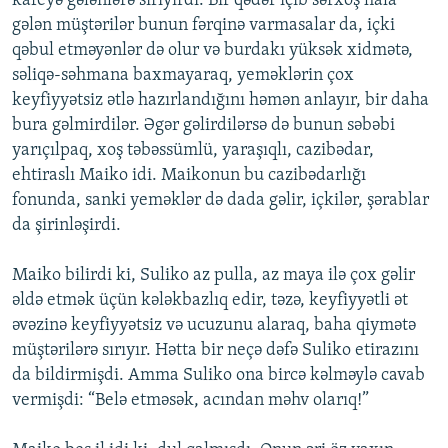
kafeyə gələnlərə sırıyırdı. Bir qədər içib sərxoş hala
gələn müştərilər bunun fərqinə varmasalar da, içki
qəbul etməyənlər də olur və burdakı yüksək xidmətə,
səliqə-səhmana baxmayaraq, yeməklərin çox
keyfiyyətsiz ətlə hazırlandığını həmən anlayır, bir daha
bura gəlmirdilər. Əgər gəlirdilərsə də bunun səbəbi
yarıçılpaq, xoş təbəssümlü, yaraşıqlı, cazibədar,
ehtiraslı Maiko idi. Maikonun bu cazibədarlığı
fonunda, sanki yeməklər də dada gəlir, içkilər, şərablar
da şirinləşirdi.
Maiko bilirdi ki, Suliko az pulla, az maya ilə çox gəlir
əldə etmək üçün kələkbazlıq edir, təzə, keyfiyyətli ət
əvəzinə keyfiyyətsiz və ucuzunu alaraq, baha qiymətə
müştərilərə sırıyır. Hətta bir neçə dəfə Suliko etirazını
da bildirmişdi. Amma Suliko ona bircə kəlməylə cavab
vermişdi: “Belə etməsək, acından məhv olarıq!”