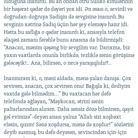
olduğuna inanırdı. Bu an ondan ötrü Suliko kimilərinin
bir həşərat qədər də dəyəri yox idi. Ən əsası o, sevirdi və
doğrudan-doğruya Sadiqin də sevgisinə inanırdı.Bu
sevginin xətrinə Sadiq üçün hər şey eləməyə hazır idi.
Hətta bu saflığa o qədər inanırdı ki, anasıyla telefon
əlaqəsi zamanı fərəhlə bunu anasına da bildirmişdi:
“Anacan, mənim qəşəng bir sevgilim var. Darıxma, biz
yaxın vaxtlarda onunla birlikdə, tezliklə sənin görüşünə
gələcəyik!.. Ana, bilirsən, o necə yaraşıqlıdır?..
İnanmıram ki, o, məni aldada, mənə yalan danışa. Çox
sevirəm, anacan, çox sevirəm onu! Bağışla ki, dediyim
vaxtda gələ bilmədim...” Bu vaxtacan hər dəfə
telefonda ağlayan, “Maykocan, ətrini sənin
paltarlarından alıram. Daha sənsiz dözə bilmirəm, qayıt
gəl evimizə”-deyən anası yalnız “Allah sizi xoşbəxt
eləsin, qızım! Sənə xoşdursa, mənə də xoşdur!” sözlərini
deyib susmuş, bu dəfə deyəsən, sevincindən için-için