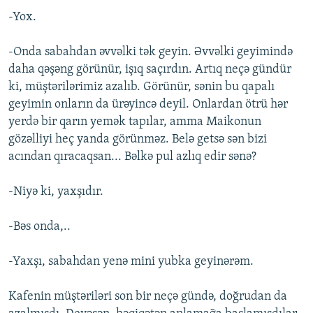
-Yox.
-Onda sabahdan əvvəlki tək geyin. Əvvəlki geyimində
daha qəşəng görünür, işıq saçırdın. Artıq neçə gündür
ki, müştərilərimiz azalıb. Görünür, sənin bu qapalı
geyimin onların da ürəyincə deyil. Onlardan ötrü hər
yerdə bir qarın yemək tapılar, amma Maikonun
gözəlliyi heç yanda görünməz. Belə getsə sən bizi
acından qıracaqsan... Bəlkə pul azlıq edir sənə?
-Niyə ki, yaxşıdır.
-Bəs onda,..
-Yaxşı, sabahdan yenə mini yubka geyinərəm.
Kafenin müştəriləri son bir neçə gündə, doğrudan da