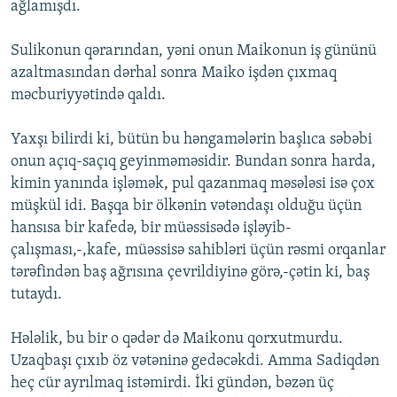
ağlamışdı.
Sulikonun qərarından, yəni onun Maikonun iş gününü
azaltmasından dərhal sonra Maiko işdən çıxmaq
məcburiyyətində qaldı.
Yaxşı bilirdi ki, bütün bu həngamələrin başlıca səbəbi
onun açıq-saçıq geyinməməsidir. Bundan sonra harda,
kimin yanında işləmək, pul qazanmaq məsələsi isə çox
müşkül idi. Başqa bir ölkənin vətəndaşı olduğu üçün
hansısa bir kafedə, bir müəssisədə işləyib-
çalışması,-,kafe, müəssisə sahibləri üçün rəsmi orqanlar
tərəfindən baş ağrısına çevrildiyinə görə,-çətin ki, baş
tutaydı.
Hələlik, bu bir o qədər də Maikonu qorxutmurdu.
Uzaqbaşı çıxıb öz vətəninə gedəcəkdi. Amma Sadiqdən
heç cür ayrılmaq istəmirdi. İki gündən, bəzən üç