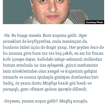
İNFOQRAFIKA
AZƏRBAYCAN ƏDƏBIYYATI KITABXANASI
MISSIYAMIZ
BIZI IZLƏ
KARIKATURA
İSLAM VƏ DEMOKRATIYA
PEŞƏ ETIKASI VƏ JURNALISTIKA STANDARTLARIMIZ
İZ - MƏDƏNIYYƏT PROQRAMI
MATERIALLARIMIZDAN ISTIFADƏ
AZADLIQRADIOSU MOBIL TELEFONUNUZDA
RFE/RL-in bütün saytları
-Hə. Bu başqa məsələ. Bura xoşuma gəldi. Əgər
BIZIMLƏ ƏLAQƏ
yeməkləri də keyfiyyətlisə, onda mənimçün də,
bunların özləri üçün də ikiqat yaxşı. Hər şeydən öncə də
XƏBƏR BÜLLETENLƏRIMIZ
bu xanıma görə bura tez-tez baş çəkib, ən azı bir fincan
kofe içməyə dəyər,-kafedəki səliqə-səhmanlı stollardan
birinin ətrafında üz-üzə əyləşərək, gürcü mətbəxinin
ləziz xörəklərindən olan xəngəl və kupatinin gəlişini
intizarla və sonsuz iştahayla gözləyən dostlardan biri-
Sadiq, öz yaxın dostu Müşfiqə baxıb göz basdı və
yaraşıqlı, gənc ofisiant qadına işarəylə dilləndi.
-Deyəsən, yaman xoşun gəlib?-Müşfiq soruşdu.