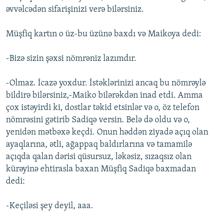
əvvəlcədən sifarişinizi verə bilərsiniz.
Müşfiq kartın o üz-bu üzünə baxdı və Maikoya dedi:
-Bizə sizin şəxsi nömrəniz lazımdır.
-Olmaz. İcazə yoxdur. İstəklərinizi ancaq bu nömrəylə
bildirə bilərsiniz,-Maiko bilərəkdən inad etdi. Amma
çox istəyirdi ki, dostlar təkid etsinlər və o, öz telefon
nömrəsini gətirib Sadiqə versin. Belə də oldu və o,
yenidən mətbəxə keçdi. Onun həddən ziyadə açıq olan
ayaqlarına, ətli, ağappaq baldırlarına və tamamilə
açıqda qalan dərisi qüsursuz, ləkəsiz, sızaqsız olan
kürəyinə ehtirasla baxan Müşfiq Sadiqə baxmadan
dedi:
-Keçiləsi şey deyil, aaa.