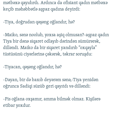
mətbəxə qayıdırdı. Ardınca da ofisiant qadın mətbəxə
keçib məhəbbətlə aşpaz qadına deyirdi:
-Tiya, doğrudan qəşəng oğlandır, hə?
-Maiko, sənə noolub, yoxsa aşiq olmusan?-aşpaz qadın
Tiya bir dənə siqaret odlayıb dərindən sümürərək,
dilləndi. Maiko da bir siqaret yandırıb “oxqayla”
tüstüsünü ciyərlərinə çəkərək, təkrar soruşdu:
-Tiyacan, qəşəng oğlandır, hə?
-Dayan, bir də baxıb deyərəm sənə,-Tiya yenidən
oğrunca Sadiqi süzüb geri qayıtdı və dilləndi:
-Pis oğlana oxşamır, amma bilmək olmaz. Kişilərə
etibar yoxdur.