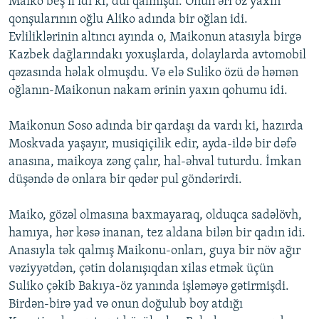
Maiko beş il idi ki, dul qalmışdı. Onun əri öz yaxın
qonşularının oğlu Aliko adında bir oğlan idi.
Evliliklərinin altıncı ayında o, Maikonun atasıyla birgə
Kazbek dağlarındakı yoxuşlarda, dolaylarda avtomobil
qəzasında həlak olmuşdu. Və elə Suliko özü də həmən
oğlanın-Maikonun nakam ərinin yaxın qohumu idi.
Maikonun Soso adında bir qardaşı da vardı ki, hazırda
Moskvada yaşayır, musiqiçilik edir, ayda-ildə bir dəfə
anasına, maikoya zəng çalır, hal-əhval tuturdu. İmkan
düşəndə də onlara bir qədər pul göndərirdi.
Maiko, gözəl olmasına baxmayaraq, olduqca sadəlövh,
hamıya, hər kəsə inanan, tez aldana bilən bir qadın idi.
Anasıyla tək qalmış Maikonu-onları, guya bir növ ağır
vəziyyətdən, çətin dolanışıqdan xilas etmək üçün
Suliko çəkib Bakıya-öz yanında işləməyə gətirmişdi.
Birdən-birə yad və onun doğulub boy atdığı