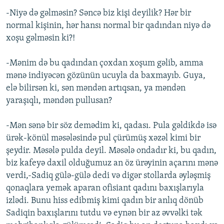
-Niyə də gəlməsin? Səncə biz kişi deyilik? Hər bir
normal kişinin, hər hansı normal bir qadından niyə də
xoşu gəlməsin ki?!
-Mənim də bu qadından çoxdan xoşum gəlib, amma
mənə indiyəcən gözünün ucuyla da baxmayıb. Guya,
elə bilirsən ki, sən məndən artıqsan, ya məndən
yaraşıqlı, məndən pullusan?
-Mən sənə bir söz demədim ki, qadası. Pula gəldikdə isə
ürək-könül məsələsində pul çürümüş xəzəl kimi bir
şeydir. Məsələ pulda deyil. Məsələ ondadır ki, bu qadın,
biz kafeyə daxil olduğumuz an öz ürəyinin açarını mənə
verdi,-Sadiq gülə-gülə dedi və digər stollarda əyləşmiş
qonaqlara yemək aparan ofisiant qadını baxışlarıyla
izlədi. Bunu hiss edibmiş kimi qadın bir anlıq dönüb
Sadiqin baxışlarını tutdu və eynən bir az əvvəlki tək