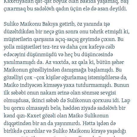
Kaxetiyadan qat-qat böyük olan Bakıda yaşamaq, baş
çıxarmaq bu sadəlövh qadın üçün elə də asan deyildi.
Suliko Maikonu Bakıya gətirib, öz yanında işə
düzəltdikdən bir neçə gün sonra onu təhrik etmişdi ki,
müştərilərin qarşısına açıq-saçıq geyimdə çıxsın. Bu
yolla müştəriləri tez-tez və daha çox kafeyə cəlb
edəcəyini düşünmüşdü və heç bu düşüncəsində
yanılmamışdı da. Az vaxtda, az qala ki, bütün şəhər
Maikonun gözəlliyindən danışmağa başlamışdı. Bu
gözəlliyi çox –çox kişilər oğurlamaq istəmişdilərsə də,
Maiko indiyəcən kimsəyə yaxa tutdurmamışdı. Bunun
ilk səbəbi onun nakam ərinə olan sönməz sevgisi
olmuşdusa, ikinci səbəb də Sulikonun qorxusu idi. Lap
bu qorxu olmasaydı belə, həddən ziyadə sadəlövh bir
kənd qızı-Kaxet gözəli olan Maiko Sulikonun
diqqətindən bir an da yayınmırdı. Hətta işdən də
birlikdə çıxırdılar və Suliko Maikonu kirayə yaşadığı