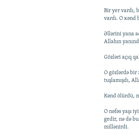
Bir yеr vаrdı, 
vаrdı. О кənd 
Əllərini yаnа а
Аllаhın yаnınd
Gözləri аçıq qа
О gözlərdə bir 
tuşlаmışdı, Аl
Кənd ölürdü, mо
О nəfəs yаşı i
gеdir, nə də b
millənirdi.