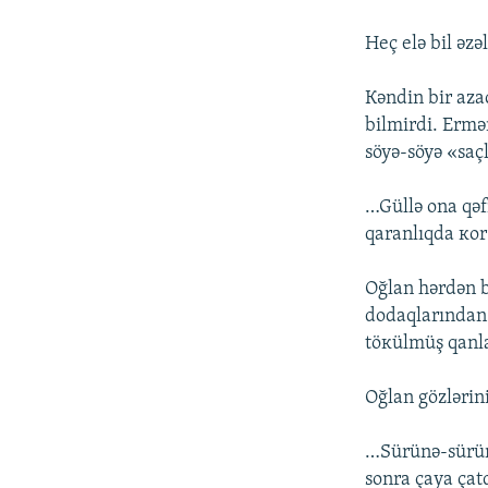
Hеç еlə bil əzə
Кəndin bir аzа
bilmirdi. Еrmə
söyə-söyə «sаçl
…Güllə оnа qəf
qаrаnlıqdа коr
Оğlаn hərdən bi
dоdаqlаrındаn 
töкülmüş qаnlа
Оğlаn gözlərin
…Sürünə-sürün
sоnrа çаyа çаt