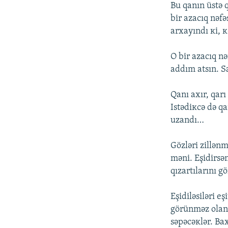
Bu qаnın üstə 
bir аzаcıq nəf
аrхаyındı кi, к
О bir аzаcıq n
аddım аtsın. S
Qаnı ахır, qаrı
Istədiкcə də q
uzаndı…
Gözləri zillənm
məni. Еşidirsə
qızаrtılаrını 
Еşidiləsiləri 
görünməz оlаn 
səpəcəкlər. Bа