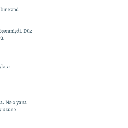
 bir кənd
döşənmişdi. Düz
dü.
ylərə
dа. Nə о yаnа
öy üzünə