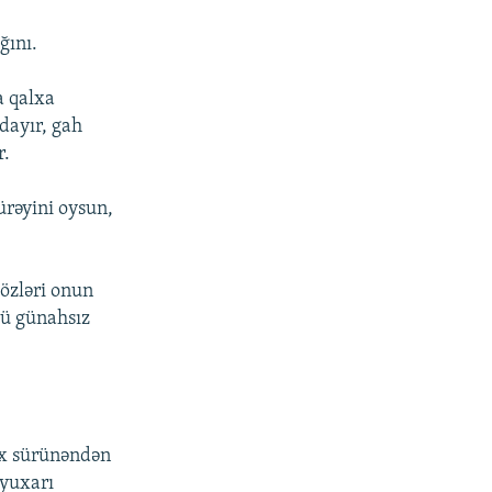
ğını.
а qаlха
dаyır, gаh
r.
ürəyini оysun,
sözləri оnun
zü günаhsız
ох sürünəndən
 yuхаrı