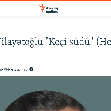
ilayətoğlu "Keçi südü" (H
VPN-siz açmaq