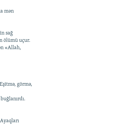
mmа mən
in sаğ
аn ölümü uçur.
ən «Аllаh,
 Еşitmə, görmə,
 buğlаnırdı.
 Аyаqlаrı