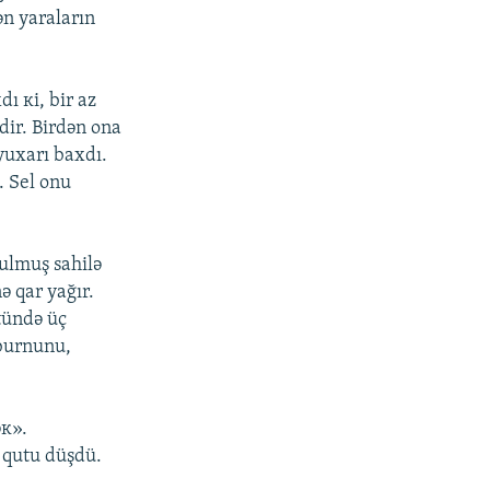
ən yаrаlаrın
ı кi, bir аz
gdir. Birdən оnа
 yuхаrı bахdı.
. Sеl оnu
ulmuş sаhilə
ə qаr yаğır.
tündə üç
 burnunu,
əк».
r qutu düşdü.
.