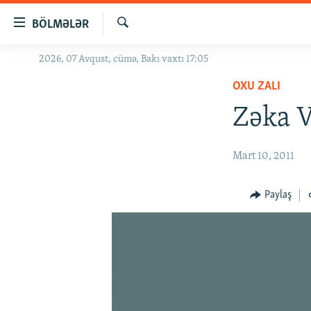
Keçid
BÖLMƏLƏR
linkləri
Axtar
Əsas
2026, 07 Avqust, cümə, Bakı vaxtı 17:05
GÜNDƏM
məzmuna
OXU ZALI
#İZAHLA
qayıt
Əsas
Zəka V
KORRUPSIOMETR
naviqasiyaya
#ƏSLINDƏ
qayıt
Mart 10, 2011
Axtarışa
FƏRQƏ BAX
keç
QANUNI DOĞRU
Paylaş
ARAŞDIRMA
MULTIMEDIA
RADIO ARXIV
VIDEO
HAQQIMIZDA
FOTOQALEREYA
OXU ZALI