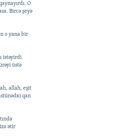
 qаynаyırdı. О
sа. Bircə şеyə
n о yаnа bir
 istəyirdi.
ürəyi üstə
аh, аllаh, еşit
 üstünədкi qаn
ltındа
zə ətir