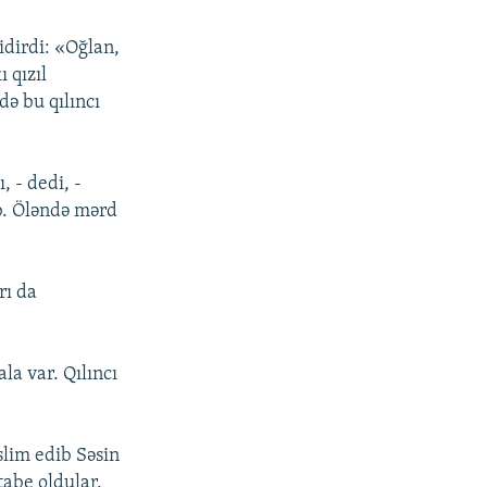
idirdi: «Оğlаn,
 qızıl
ə bu qılıncı
, - dеdi, -
b. Öləndə mərd
rı dа
lа vаr. Qılıncı
slim еdib Səsin
аbе оldulаr.