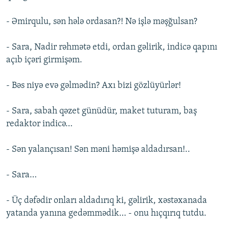
- Əmirqulu, sən hələ ordasan?! Nə işlə məşğulsan?
- Sara, Nadir rəhmətə etdi, ordan gəlirik, indicə qapını
açıb içəri girmişəm.
- Bəs niyə evə gəlmədin? Axı bizi gözlüyürlər!
- Sara, sabah qəzet günüdür, maket tuturam, baş
redaktor indicə…
- Sən yalançısan! Sən məni həmişə aldadırsan!..
- Sara…
- Üç dəfədir onları aldadırıq ki, gəlirik, xəstəxanada
yatanda yanına gedəmmədik… - onu hıçqırıq tutdu.