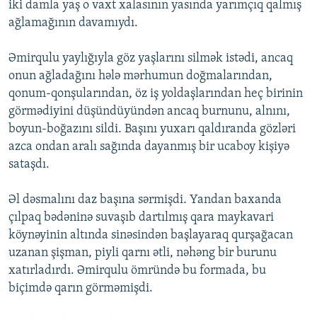
iki damla yaş o vaxt xalasının yasında yarımçıq qalmış
ağlamağının davamıydı.
Əmirqulu yaylığıyla göz yaşlarını silmək istədi, ancaq
onun ağladağını hələ mərhumun doğmalarından,
qonum-qonşularından, öz iş yoldaşlarından heç birinin
görmədiyini düşündüyündən ancaq burnunu, alnını,
boyun-boğazını sildi. Başını yuxarı qaldıranda gözləri
azca ondan aralı sağında dayanmış bir ucaboy kişiyə
sataşdı.
Əl dəsmalını daz başına sərmişdi. Yandan baxanda
çılpaq bədəninə suvaşıb dartılmış qara maykavari
köynəyinin altında sinəsindən başlayaraq qurşağacan
uzanan şişman, piyli qarnı ətli, nəhəng bir burunu
xatırladırdı. Əmirqulu ömründə bu formada, bu
biçimdə qarın görməmişdi.