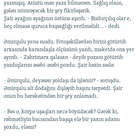
yazmışıq. Atüstü mən yaza bilmərəm. Sağlıq olsun,
gələn nömrəyəcək bir şey fikirləşərik.
Şair ayağını ayağının üstünə aşırdı. - Biabırçılıq olar e,
heç olmasa quruca başsağlığı verilməlidi… - dedi.
Əmirqulu yenə susdu. Fotoşəkillərdən birini götürüb
arxasında karandaşla ölçüsünü yazdı, maketdə ona yer
ayırdı. - Zəhrimara qalasan - deyib pozanı götürüb
yazdıqlarını əsəbi-əsəbi pozdu. Şair həzin səslə:
- Əmirqulu, deyəsən yoldaşı da işləmir? - soruşdu.
Əmirqulu alt dodağını dişləyib başını tərpətdi. Şair
onun bu hərəkətindən bir şey anlamadı.
- Bəs o, körpə uşaqları necə böyüdəcək? Gərək ki,
rəhmətliyin bacısından başqa elə bir yaxın adamı
yoxdu, eləmi?