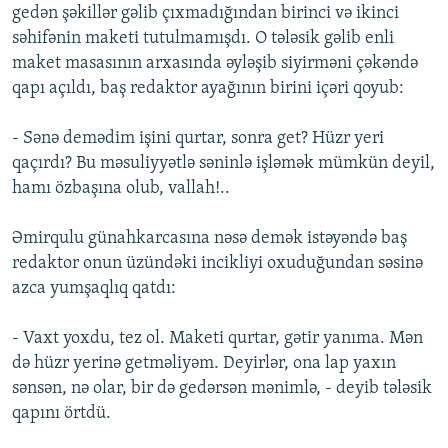
gedən şəkillər gəlib çıxmadığından birinci və ikinci
səhifənin maketi tutulmamışdı. O tələsik gəlib enli
maket masasının arxasında əyləşib siyirməni çəkəndə
qapı açıldı, baş redaktor ayağının birini içəri qoyub:
- Sənə demədim işini qurtar, sonra get? Hüzr yeri
qaçırdı? Bu məsuliyyətlə səninlə işləmək mümkün deyil,
hamı özbaşına olub, vallah!..
Əmirqulu günahkarcasına nəsə demək istəyəndə baş
redaktor onun üzündəki incikliyi oxuduğundan səsinə
azca yumşaqlıq qatdı:
- Vaxt yoxdu, tez ol. Maketi qurtar, gətir yanıma. Mən
də hüzr yerinə getməliyəm. Deyirlər, ona lap yaxın
sənsən, nə olar, bir də gedərsən mənimlə, - deyib tələsik
qapını örtdü.