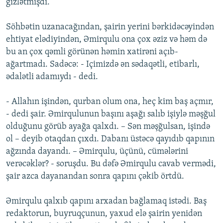
gizlətmişdi.
Söhbətin uzanacağından, şairin yerini bərkidəcəyindən
ehtiyat elədiyindən, Əmirqulu ona çox əziz və həm də
bu an çox qəmli görünən həmin xatirəni açıb-
ağartmadı. Sadəcə: - Içimizdə ən sədaqətli, etibarlı,
ədalətli adamıydı - dedi.
- Allahın işindən, qurban olum ona, heç kim baş açmır,
- dedi şair. Əmirqulunun başını aşağı salıb işiylə məşğul
olduğunu görüb ayağa qalxdı. – Sən məşğulsan, işində
ol – deyib otaqdan çıxdı. Dabanı üstəcə qayıdıb qapının
ağzında dayandı. – Əmirqulu, üçünü, cümələrini
verəcəklər? - soruşdu. Bu dəfə Əmirqulu cavab vermədi,
şair azca dayanandan sonra qapını çəkib örtdü.
Əmirqulu qalxıb qapını arxadan bağlamaq istədi. Baş
redaktorun, buyruqçunun, yaxud elə şairin yenidən