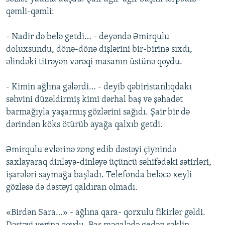
qəmli-qəmli:
- Nadir də belə getdi… - deyəndə Əmirqulu
doluxsundu, dönə-dönə dişlərini bir-birinə sıxdı,
əlindəki titrəyən vərəqi masanın üstünə qoydu.
- Kimin ağlına gələrdi… - deyib qəbiristanlıqdakı
səhvini düzəldirmiş kimi dərhal baş və şəhadət
barmağıyla yaşarmış gözlərini sağıdı. Şair bir də
dərindən köks ötürüb ayağa qalxıb getdi.
Əmirqulu evlərinə zəng edib dəstəyi çiynində
saxlayaraq dinləyə-dinləyə üçüncü səhifədəki sətirləri,
işarələri saymağa başladı. Telefonda beləcə xeyli
gözləsə də dəstəyi qaldıran olmadı.
«Birdən Sara…» - ağlına qara- qorxulu fikirlər gəldi.