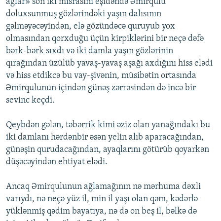
ağlar» son iki misrasını eşidəndə Əmirqulu
doluxsunmuş gözlərindəki yaşın dalısının
gəlməyəcəyindən, elə gözündəcə quruyub yox
olmasından qorxduğu üçün kirpiklərini bir neçə dəfə
bərk-bərk sıxdı və iki damla yaşın gözlərinin
qırağından üzülüb yavaş-yavaş aşağı axdığını hiss elədi
və hiss etdikcə bu vay-şivənin, müsibətin ortasında
Əmirqulunun içindən günəş zərrəsindən də incə bir
sevinc keçdi.
Qeybdən gələn, təbərrik kimi əziz olan yanağındakı bu
iki damlanı hərdənbir əsən yelin alıb aparacağından,
günəşin qurudacağından, ayaqlarını götürüb qoyarkən
düşəcəyindən ehtiyat elədi.
Ancaq Əmirqulunun ağlamağının nə mərhuma dəxli
varıydı, nə neçə yüz il, min il yaşı olan qəm, kədərlə
yüklənmiş qədim bayatıya, nə də on beş il, bəlkə də