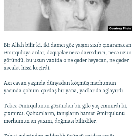
İNFOQRAFIKA
AZƏRBAYCAN ƏDƏBIYYATI KITABXANASI
MISSIYAMIZ
BIZI IZLƏ
KARIKATURA
İSLAM VƏ DEMOKRATIYA
PEŞƏ ETIKASI VƏ JURNALISTIKA STANDARTLARIMIZ
İZ - MƏDƏNIYYƏT PROQRAMI
MATERIALLARIMIZDAN ISTIFADƏ
AZADLIQRADIOSU MOBIL TELEFONUNUZDA
RFE/RL-in bütün saytları
Bir Allah bilir ki, iki damcı göz yaşını sıxıb çıxaranacan
BIZIMLƏ ƏLAQƏ
Əmirquluya anlar, dəqiqələr necə darıxdırıcı, necə uzun
göründü, bu uzun vaxtda o nə qədər həyəcan, nə qədər
XƏBƏR BÜLLETENLƏRIMIZ
xəcalət hissi keçirdi.
Axı cavan yaşında dünyadan köçmüş mərhumun
yasında qohum-qardaş bir yana, yadlar da ağlayırdı.
Təkcə Əmirqulunun gözündən bir gilə yaş çıxmırdı ki,
çıxmırdı. Qohumların, tanışların hamısı Əmirqulunu
mərhumun ən yaxını, doğması bilirdilər.