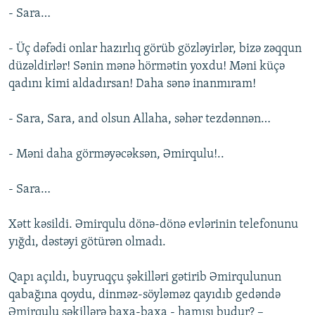
- Sara…
- Üç dəfədi onlar hazırlıq görüb gözləyirlər, bizə zəqqun
düzəldirlər! Sənin mənə hörmətin yoxdu! Məni küçə
qadını kimi aldadırsan! Daha sənə inanmıram!
- Sara, Sara, and olsun Allaha, səhər tezdənnən…
- Məni daha görməyəcəksən, Əmirqulu!..
- Sara…
Xətt kəsildi. Əmirqulu dönə-dönə evlərinin telefonunu
yığdı, dəstəyi götürən olmadı.
Qapı açıldı, buyruqçu şəkilləri gətirib Əmirqulunun
qabağına qoydu, dinməz-söyləməz qayıdıb gedəndə
Əmirqulu şəkillərə baxa-baxa - hamısı budur? –