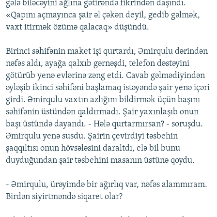
gələ biləcəyini ağlına gətirəndə fikrindən daşındı.
«Qapını açmayınca şair əl çəkən deyil, gedib gəlmək,
vaxt itirmək özümə qalacaq» düşündü.
Birinci səhifənin maket işi qurtardı, Əmirqulu dərindən
nəfəs aldı, ayağa qalxıb gərnəşdi, telefon dəstəyini
götürüb yenə evlərinə zəng etdi. Cavab gəlmədiyindən
əyləşib ikinci səhifəni başlamaq istəyəndə şair yenə içəri
girdi. Əmirqulu vaxtın azlığını bildirmək üçün başını
səhifənin üstündən qaldırmadı. Şair yaxınlaşıb onun
başı üstündə dayandı. - Hələ qurtarmırsan? - soruşdu.
Əmirqulu yenə susdu. Şairin çevirdiyi təsbehin
şaqqıltısı onun hövsələsini daraltdı, elə bil bunu
duyduğundan şair təsbehini masanın üstünə qoydu.
- Əmirqulu, ürəyimdə bir ağırlıq var, nəfəs alammıram.
Birdən siyirtməndə siqaret olar?