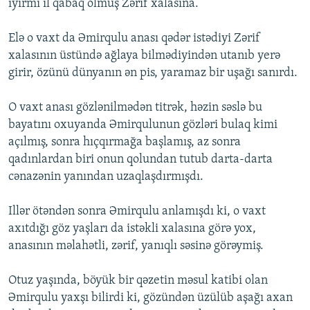
iyirmi il qabaq ölmüş Zərif xalasına.
Elə o vaxt da Əmirqulu anası qədər istədiyi Zərif
xalasının üstündə ağlaya bilmədiyindən utanıb yerə
girir, özünü dünyanın ən pis, yaramaz bir uşağı sanırdı.
O vaxt anası gözlənilmədən titrək, həzin səslə bu
bayatını oxuyanda Əmirqulunun gözləri bulaq kimi
açılmış, sonra hıçqırmağa başlamış, az sonra
qadınlardan biri onun qolundan tutub darta-darta
cənazənin yanından uzaqlaşdırmışdı.
Illər ötəndən sonra Əmirqulu anlamışdı ki, o vaxt
axıtdığı göz yaşları da istəkli xalasına görə yox,
anasının məlahətli, zərif, yanıqlı səsinə görəymiş.
Otuz yaşında, böyük bir qəzetin məsul katibi olan
Əmirqulu yaxşı bilirdi ki, gözündən üzülüb aşağı axan