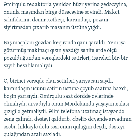
Əmirqulu redaktorla yenidən hüzr yerinə gedəcəyinə,
onunla maşından birgə düşəcəyinə sevindi. Maket
səhifələrini, dəmir xətkeşi, karandaşı, pozanı
siyirtmədən çıxarıb masanın üstünə yığdı.
Baş məqaləni gözdən keçirəndə qanı qaraldı. Yeni işə
götürmüş makinaçı qızın yazdığı səhifələrdə ölçü
pozulduğundan vərəqlərdəki sətirləri, işarələri bir-bir
sayıb hesablamalıydı.
O, birinci vərəqdə olan sətirləri yarıyacan saydı,
karandaşın ucunu sətirin üstünə qoyub saatına baxdı,
beşin yarısıydı. Əmirqulu saat dörddə evlərində
olmalıydı, arvadıyla onun Mərdəkanda yaşayan xalası
qızıgilə getməliydi. Əlini telefona uzatmaq istəyəndə
zəng çalındı, dəstəyi qaldırıb, «bəli» deyəndə arvadının
əsəbi, hikkəylə dolu səsi onun qulağını deşdi, dəstəyi
qulağından aralı saxladı.