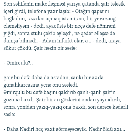
Son səhifənin maketləşməsi yarıya çatanda şair tələsik
içəri girdi, telefona yaxnlaşıb: - Otağın qapısını
bağladım, təzədən açmaq istəmirəm, bir yerə zəng
eləməliyəm - dedi, ayaqüstə bir neçə dəfə nömrəni
yığdı, sonra stulu çəkib əyləşdi, nə qədər əlləşsə də
danışa bilmədi. - Adam infarkt olar, ə… - dedi, araya
sükut çökdü. Şair həzin bir səslə:
- Əmirqulu?..
Şair bu dəfə daha da astadan, sanki bir az da
günahkarcasına yenə onu səslədi.
Əmirqulu bu dəfə başını qaldırıb qanlı-qanlı şairin
gözünə baxdı. Şair bir an gözlərini ondan yayındırdı,
sonra yenidən yazıq-yazıq ona baxdı, son dərəcə kədərli
səslə:
- Daha Nadiri heç vaxt görməyəcəyik. Nadir öldü axı…