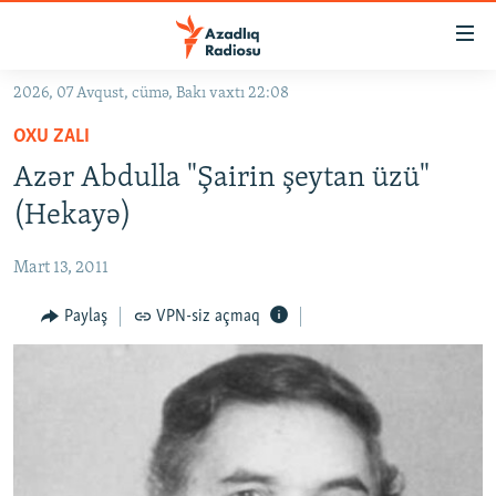
Keçid
linkləri
Əsas
2026, 07 Avqust, cümə, Bakı vaxtı 22:08
məzmuna
GÜNDƏM
OXU ZALI
qayıt
#İZAHLA
Əsas
Azər Abdulla "Şairin şeytan üzü"
KORRUPSIOMETR
naviqasiyaya
(Hekayə)
qayıt
#ƏSLINDƏ
Axtarışa
Mart 13, 2011
FƏRQƏ BAX
keç
QANUNI DOĞRU
Paylaş
VPN-siz açmaq
ARAŞDIRMA
MULTIMEDIA
RADIO ARXIV
VIDEO
HAQQIMIZDA
FOTOQALEREYA
OXU ZALI