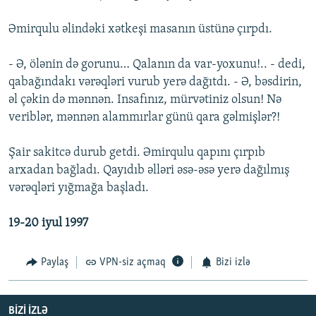
Əmirqulu əlindəki xətkeşi masanın üstünə çırpdı.
- Ə, ölənin də gorunu… Qalanın da var-yoxunu!.. - dedi,
qabağındakı vərəqləri vurub yerə dağıtdı. - Ə, bəsdirin,
əl çəkin də mənnən. Insafınız, mürvətiniz olsun! Nə
veriblər, mənnən alammırlar günü qara gəlmişlər?!
Şair sakitcə durub getdi. Əmirqulu qapını çırpıb
arxadan bağladı. Qayıdıb əlləri əsə-əsə yerə dağılmış
vərəqləri yığmağa başladı.
19-20 iyul 1997
Paylaş
VPN-siz açmaq
Bizi izlə
BIZI IZLƏ