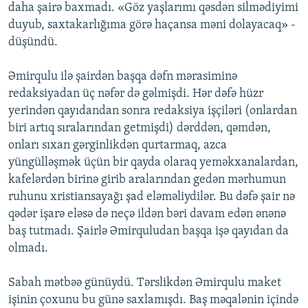
daha şairə baxmadı. «Göz yaşlarımı qəsdən silmədiyimi
duyub, saxtakarlığıma görə haçansa məni dolayacaq» -
düşündü.
Əmirqulu ilə şairdən başqa dəfn mərasiminə
redaksiyadan üç nəfər də gəlmişdi. Hər dəfə hüzr
yerindən qayıdandan sonra redaksiya işçiləri (onlardan
biri artıq sıralarından getmişdi) dərddən, qəmdən,
onları sıxan gərginlikdən qurtarmaq, azca
yüngülləşmək üçün bir qayda olaraq yeməkxanalardan,
kafelərdən birinə girib aralarından gedən mərhumun
ruhunu xristiansayağı şad eləməliydilər. Bu dəfə şair nə
qədər işarə eləsə də neçə ildən bəri davam edən ənənə
baş tutmadı. Şairlə Əmirquludan başqa işə qayıdan da
olmadı.
Sabah mətbəə günüydü. Tərslikdən Əmirqulu maket
işinin çoxunu bu günə saxlamışdı. Baş məqalənin içində