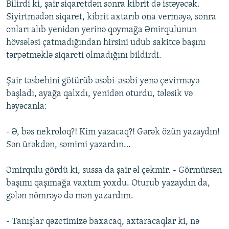
Bilirdi ki, şair siqaretdən sonra kibrit də istəyəcək.
Siyirtmədən siqaret, kibrit axtarıb ona verməyə, sonra
onları alıb yenidən yerinə qoymağa Əmirqulunun
hövsələsi çatmadığından hirsini udub sakitcə başını
tərpətməklə siqareti olmadığını bildirdi.
Şair təsbehini götürüb əsəbi-əsəbi yenə çevirməyə
başladı, ayağa qalxdı, yenidən oturdu, tələsik və
həyəcanla:
- Ə, bəs nekroloq?! Kim yazacaq?! Gərək özün yazaydın!
Sən ürəkdən, səmimi yazardın…
Əmirqulu gördü ki, sussa da şair əl çəkmir. - Görmürsən
başımı qaşımağa vaxtım yoxdu. Oturub yazaydın da,
gələn nömrəyə də mən yazardım.
- Tanışlar qəzetimizə baxacaq, axtaracaqlar ki, nə