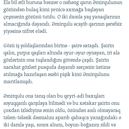
Elə bil ətli buruna bənzər o nəhəng qarın Əmirqulunun
gözündən bulaq kimi yenicə axmağa başlayan
çeşmənin gözünü tutdu. O iki damla yaş yanaqlarının
almacığında dayandı. Əmirqulu əcayib qarının şərəfsiz
yiyəsinə nifrət elədi.
Gözü iş yoldaşlarından birinə - şairə sataşdı. Şairin
qalın, pırpız qaşları altında oyur-oyur oynayan, iri ala
gözlərinin ona tuşlandığını görəndə çaşdı. Şairin
narahat gözləri pusquda dayanıb sərçənin üstünə
atılmağa hazırlaşan əsəbi pişik kimi Əmirqulunu
marıtlamışdı.
Əmirqulu ona tanış olan bu qeyri-adi baxışları
soyuqqanlı qarşılaya bilmədi və bu xətakar şairin onu
çoxdan izlədiyinə əmin oldu, özündən asılı olmayaraq
tələm-tələsik dəsmalını aparıb qabaqca yanağındakı o
iki damla yaşı, sonra alnını, boyun-boğazını sildi və