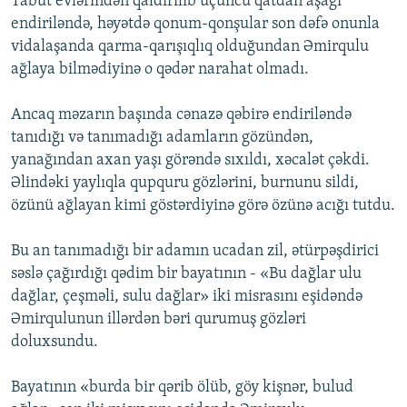
Tabut evlərindən qaldırılıb üçüncü qatdan aşağı
endiriləndə, həyətdə qonum-qonşular son dəfə onunla
vidalaşanda qarma-qarışıqlıq olduğundan Əmirqulu
ağlaya bilmədiyinə o qədər narahat olmadı.
Ancaq məzarın başında cənazə qəbirə endiriləndə
tanıdığı və tanımadığı adamların gözündən,
yanağından axan yaşı görəndə sıxıldı, xəcalət çəkdi.
Əlindəki yaylıqla qupquru gözlərini, burnunu sildi,
özünü ağlayan kimi göstərdiyinə görə özünə acığı tutdu.
Bu an tanımadığı bir adamın ucadan zil, ətürpəşdirici
səslə çağırdığı qədim bir bayatının - «Bu dağlar ulu
dağlar, çeşməli, sulu dağlar» iki misrasını eşidəndə
Əmirqulunun illərdən bəri qurumuş gözləri
doluxsundu.
Bayatının «burda bir qərib ölüb, göy kişnər, bulud