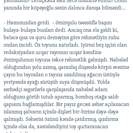
yadındamı? Letuçkada səni necə müdafiə edirdi! Onun
yanında bir köpəyoğlu sənin dalınca danışa bilməzdi…
- Hamımızdan getdi. – Əmirqulu təəssüflə başını
bulaya-bulaya bunları dedi. Ancaq ona elə gəldi ki,
beləcə qısa və quru deməyinə görə rəhmətliyin ruhu
ondan incidi. Öz toyunu xatırladı. Iyirmi beş işçisi olan
redaksiyadan ucqar rayonun ucqar kəndinə
Əmirqulunun toyuna təkcə rəhmətlik gəlmişdi. Nabələd
olduğundan yolu azmış, qaranlıq düşəndə körpü əvəzinə
çayın bu tayından o tayına uzadılmış ağacın üstüylə
yeriyəndə ayağı sürüşüb suya düşmüşdü. Yolda
sərhədçi əsgərlərlə qarşılaşanda nabələd adam
olduğunu görüb tutub aparmış, bomboş otağa salıb
qapısını bağlamışdılar. Bir payız gecəsi səhər açılanacan
islanmış şalvarın içində dişləri bir-birinə dəyə-dəyə
qalmışdı. Səhərisi özünü kəndə çatdırmış, qızdırma
içində olsa da, xəstələndiyini toy qurtaranacan