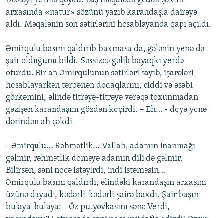
Dəstəyi yerinə qoydu. Baş məqalədə gedən şəklin
arxasında «natur» sözünü yazıb karandaşla dairəyə
aldı. Məqalənin son sətirlərini hesablayanda qapı açıldı.
Əmirqulu başını qaldırıb baxmasa da, gələnin yenə də
şair olduğunu bildi. Səssizcə gəlib bayaqkı yerdə
oturdu. Bir an Əmirqulunun sətirləri sayıb, işarələri
hesablayarkən tərpənən dodaqlarını, ciddi və əsəbi
görkəmini, əlində titrəyə-titrəyə vərəqə toxunmadan
gəzişən karandaşını gözdən keçirdi. – Eh… - deyə yenə
dərindən ah çəkdi.
- Əmirqulu… Rəhmətlik… Vallah, adamın inanmağı
gəlmir, rəhmətlik deməyə adamın dili də gəlmir.
Bilirsən, səni necə istəyirdi, indi istəməsin…
Əmirqulu başını qaldırdı, əlindəki karandaşın arxasını
üzünə dayadı, kədərli-kədərli şairə baxdı. Şair başını
bulaya-bulaya: - Öz putyovkasını sənə Verdi,