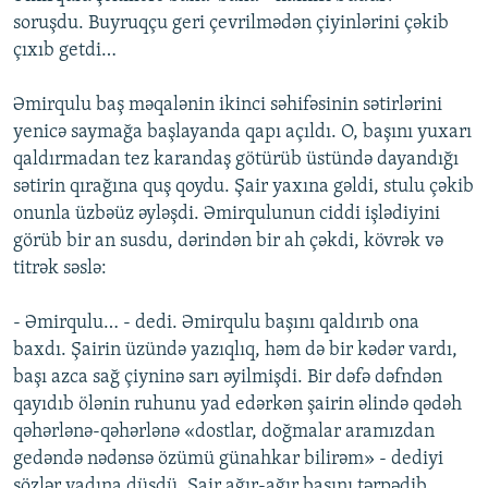
soruşdu. Buyruqçu geri çevrilmədən çiyinlərini çəkib
çıxıb getdi…
Əmirqulu baş məqalənin ikinci səhifəsinin sətirlərini
yenicə saymağa başlayanda qapı açıldı. O, başını yuxarı
qaldırmadan tez karandaş götürüb üstündə dayandığı
sətirin qırağına quş qoydu. Şair yaxına gəldi, stulu çəkib
onunla üzbəüz əyləşdi. Əmirqulunun ciddi işlədiyini
görüb bir an susdu, dərindən bir ah çəkdi, kövrək və
titrək səslə:
- Əmirqulu… - dedi. Əmirqulu başını qaldırıb ona
baxdı. Şairin üzündə yazıqlıq, həm də bir kədər vardı,
başı azca sağ çiyninə sarı əyilmişdi. Bir dəfə dəfndən
qayıdıb ölənin ruhunu yad edərkən şairin əlində qədəh
qəhərlənə-qəhərlənə «dostlar, doğmalar aramızdan
gedəndə nədənsə özümü günahkar bilirəm» - dediyi
sözlər yadına düşdü. Şair ağır-ağır başını tərpədib