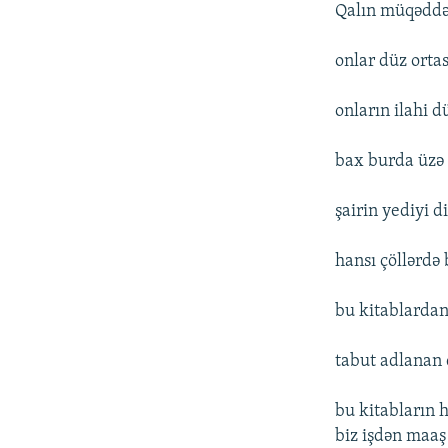
Qalın müqəddəs
onlar düz orta
onların ilahi d
bax burda üzə 
şairin yediyi d
hansı çöllərdə 
bu kitablardan
tabut adlanan
bu kitabların 
biz işdən maaş