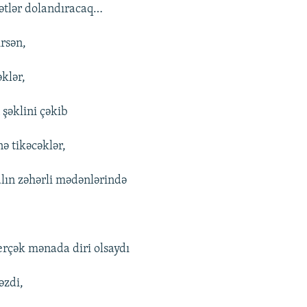
mətlər dolandıracaq…
irsən,
əklər,
 şəklini çəkib
nə tikəcəklər,
alın zəhərli mədənlərində
erçək mənada diri olsaydı
əzdi,