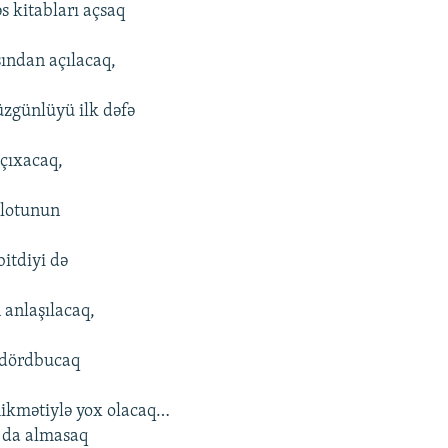
 kitabları açsaq
sından açılacaq,
üzgünlüyü ilk dəfə
çıxacaq,
ilotunun
bitdiyi də
 anlaşılacaq,
 dördbucaq
hikmətiylə yox olacaq…
 da almasaq