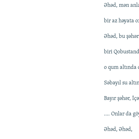
Əhəd, mən anl
bir az həyata 
Əhəd, bu şəhəri
biri Qobustand
o qum altında 
Səbayıl su alt
Bayır şəhər, İç
…. Onlar da gö
Əhəd, Əhəd,