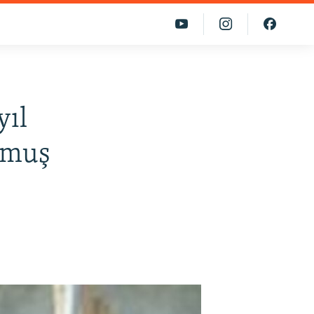
yıl
nmuş