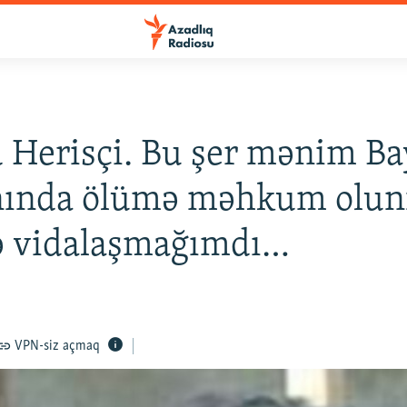
Herisçi. Bu şer mənim Ba
nında ölümə məhkum olu
ə vidalaşmağımdı…
VPN-siz açmaq