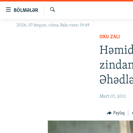
Keçid
BÖLMƏLƏR
linkləri
Axtar
Əsas
2026, 07 Avqust, cümə, Bakı vaxtı 19:49
GÜNDƏM
məzmuna
OXU ZALI
#İZAHLA
qayıt
Əsas
Həmid 
KORRUPSIOMETR
naviqasiyaya
#ƏSLINDƏ
qayıt
zinda
Axtarışa
FƏRQƏ BAX
keç
Əhədl
QANUNI DOĞRU
ARAŞDIRMA
Mart 07, 2011
MULTIMEDIA
RADIO ARXIV
VIDEO
Paylaş
HAQQIMIZDA
FOTOQALEREYA
OXU ZALI