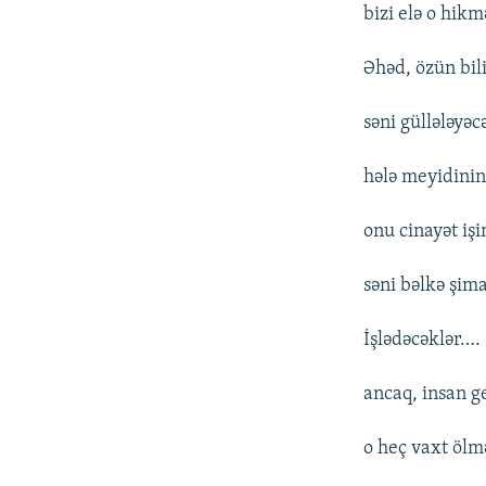
bizi elə o hik
Əhəd, özün bil
səni güllələyəc
hələ meyidinin
onu cinayət işi
səni bəlkə şim
İşlədəcəklər….
ancaq, insan g
o heç vaxt ölm