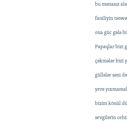
bu mənasız alə
faniliyin tərəvə
ona güc gələ b
Papaqlar bizi 
çəkmələr bizi 
güllələr səni d
yerə yıxmamal
bizim könül d
sevgilərin cehi