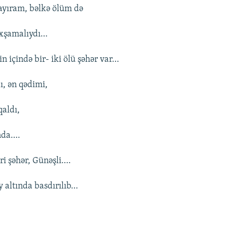
ayıram, bəlkə ölüm də
oxşamalıydı…
n içində bir- iki ölü şəhər var…
ı, ən qədimi,
qaldı,
ında….
əri şəhər, Günəşli….
y altında basdırılıb…