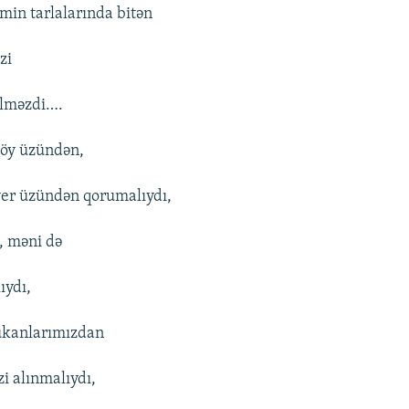
min tarlalarında bitən
zi
ilməzdi….
göy üzündən,
yer üzündən qorumalıydı,
ə, məni də
ıydı,
ükanlarımızdan
zi alınmalıydı,