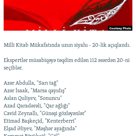
İNFOQRAFIKA
AZƏRBAYCAN ƏDƏBIYYATI KITABXANASI
MISSIYAMIZ
BIZI IZLƏ
KARIKATURA
İSLAM VƏ DEMOKRATIYA
PEŞƏ ETIKASI VƏ JURNALISTIKA STANDARTLARIMIZ
İZ - MƏDƏNIYYƏT PROQRAMI
MATERIALLARIMIZDAN ISTIFADƏ
AZADLIQRADIOSU MOBIL TELEFONUNUZDA
RFE/RL-in bütün saytları
Milli Kitab Mükafatında uzun siyahı - 20-lik açıqlandı.
BIZIMLƏ ƏLAQƏ
Ekspertlər müsabiqəyə təqdim edilən 112 əsərdən 20-ni
XƏBƏR BÜLLETENLƏRIMIZ
seçiblər.
Azər Abdulla, "Sarı tağ"
Azər İsaak, "Marsa qayıdış"
Aslan Quliyev, "Sonuncu"
Azad Qaradərəli, "Qar ağlığı"
Cavid Zeynallı, "Günəşi gözləyənlər"
Etimad Başkeçid, "Kenterberri"
Elşad Əliyev, "Məşhər ayağında"