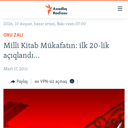
Keçid
linkləri
Əsas
2026, 10 Avqust, bazar ertəsi, Bakı vaxtı 07:00
məzmuna
GÜNDƏM
OXU ZALI
qayıt
#İZAHLA
Əsas
Milli Kitab Mükafatın: ilk 20-lik
KORRUPSIOMETR
naviqasiyaya
açıqlandı...
qayıt
#ƏSLINDƏ
Axtarışa
Mart 17, 2011
FƏRQƏ BAX
keç
QANUNI DOĞRU
Paylaş
VPN-siz açmaq
ARAŞDIRMA
MULTIMEDIA
RADIO ARXIV
VIDEO
HAQQIMIZDA
FOTOQALEREYA
OXU ZALI