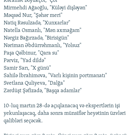
Kəramət Böyükçöl, "Çöl"
Mirmehdi Ağaoğlu, "Küləyi dişləyən"
Məqsəd Nur, "Şəhər meri"
Natiq Rəsulzadə, "Xunxarlar"
Natella Osmanlı, "Mən axmağam"
Nərgiz Bağırzadə, "Birisigün"
Nəriman Əbdürrəhmanlı, "Yolsuz"
Paşa Qəlbinur, "Qara su"
Pərviz, "Yad dildə"
Samir Sarı, "X günü"
Sahilə İbrahimova, "Varlı kişinin portmanatı"
Svetlana Quliyeva, "Dalğa"
Zərdüşt Şəfizadə, "Başqa adamlar"
10-luq martın 28-də açıqlanacaq və ekspertlərin işi
yekunlaşacaq, daha sonra münsiflər heyətinin üzvləri
qalibləri seçəcək.