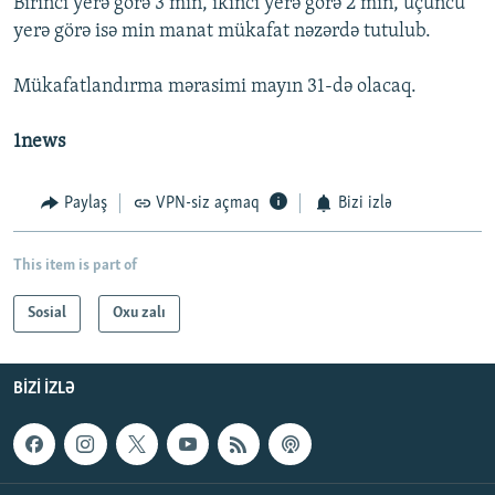
Birinci yerə görə 3 min, ikinci yerə görə 2 min, üçüncü
yerə görə isə min manat mükafat nəzərdə tutulub.
Mükafatlandırma mərasimi mayın 31-də olacaq.
1news
Paylaş
VPN-siz açmaq
Bizi izlə
This item is part of
Sosial
Oxu zalı
BIZI IZLƏ