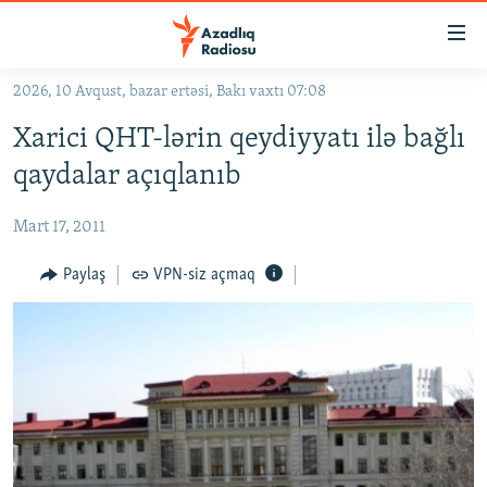
Keçid
linkləri
Əsas
2026, 10 Avqust, bazar ertəsi, Bakı vaxtı 07:08
məzmuna
GÜNDƏM
Xarici QHT-lərin qeydiyyatı ilə bağlı
qayıt
#İZAHLA
Əsas
qaydalar açıqlanıb
KORRUPSIOMETR
naviqasiyaya
qayıt
Mart 17, 2011
#ƏSLINDƏ
Axtarışa
FƏRQƏ BAX
Paylaş
VPN-siz açmaq
keç
QANUNI DOĞRU
ARAŞDIRMA
MULTIMEDIA
RADIO ARXIV
VIDEO
HAQQIMIZDA
FOTOQALEREYA
OXU ZALI