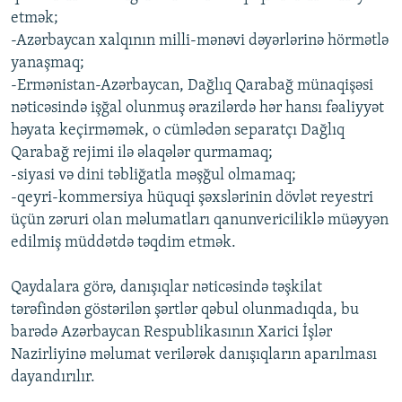
etmək;
-Azərbaycan xalqının milli-mənəvi dəyərlərinə hörmətlə
yanaşmaq;
-Ermənistan-Azərbaycan, Dağlıq Qarabağ münaqişəsi
nəticəsində işğal olunmuş ərazilərdə hər hansı fəaliyyət
həyata keçirməmək, o cümlədən separatçı Dağlıq
Qarabağ rejimi ilə əlaqələr qurmamaq;
-siyasi və dini təbliğatla məşğul olmamaq;
-qeyri-kommersiya hüquqi şəxslərinin dövlət reyestri
üçün zəruri olan məlumatları qanunvericiliklə müəyyən
edilmiş müddətdə təqdim etmək.
Qaydalara görə, danışıqlar nəticəsində təşkilat
tərəfindən göstərilən şərtlər qəbul olunmadıqda, bu
barədə Azərbaycan Respublikasının Xarici İşlər
Nazirliyinə məlumat verilərək danışıqların aparılması
dayandırılır.