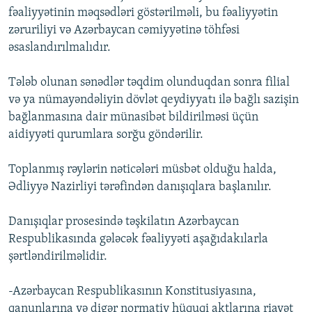
fəaliyyətinin məqsədləri göstərilməli, bu fəaliyyətin
zəruriliyi və Azərbaycan cəmiyyətinə töhfəsi
əsaslandırılmalıdır.
Tələb olunan sənədlər təqdim olunduqdan sonra filial
və ya nümayəndəliyin dövlət qeydiyyatı ilə bağlı sazişin
bağlanmasına dair münasibət bildirilməsi üçün
aidiyyəti qurumlara sorğu göndərilir.
Toplanmış rəylərin nəticələri müsbət olduğu halda,
Ədliyyə Nazirliyi tərəfindən danışıqlara başlanılır.
Danışıqlar prosesində təşkilatın Azərbaycan
Respublikasında gələcək fəaliyyəti aşağıdakılarla
şərtləndirilməlidir.
-Azərbaycan Respublikasının Konstitusiyasına,
qanunlarına və digər normativ hüquqi aktlarına riayət