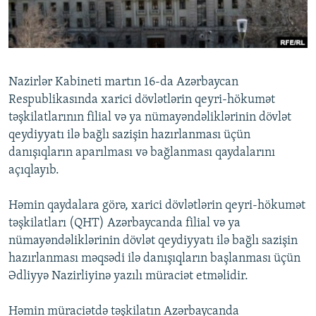
İNFOQRAFIKA
AZƏRBAYCAN ƏDƏBIYYATI KITABXANASI
MISSIYAMIZ
BIZI IZLƏ
KARIKATURA
İSLAM VƏ DEMOKRATIYA
PEŞƏ ETIKASI VƏ JURNALISTIKA STANDARTLARIMIZ
İZ - MƏDƏNIYYƏT PROQRAMI
MATERIALLARIMIZDAN ISTIFADƏ
Nazirlər Kabineti martın 16-da Azərbaycan
AZADLIQRADIOSU MOBIL TELEFONUNUZDA
RFE/RL-in bütün saytları
Respublikasında xarici dövlətlərin qeyri-hökumət
BIZIMLƏ ƏLAQƏ
təşkilatlarının filial və ya nümayəndəliklərinin dövlət
qeydiyyatı ilə bağlı sazişin hazırlanması üçün
XƏBƏR BÜLLETENLƏRIMIZ
danışıqların aparılması və bağlanması qaydalarını
açıqlayıb.
Həmin qaydalara görə, xarici dövlətlərin qeyri-hökumət
təşkilatları (QHT) Azərbaycanda filial və ya
nümayəndəliklərinin dövlət qeydiyyatı ilə bağlı sazişin
hazırlanması məqsədi ilə danışıqların başlanması üçün
Ədliyyə Nazirliyinə yazılı müraciət etməlidir.
Həmin müraciətdə təşkilatın Azərbaycanda