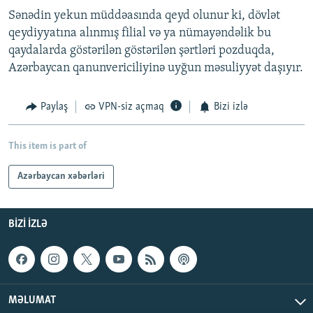
Sənədin yekun müddəasında qeyd olunur ki, dövlət
qeydiyyatına alınmış filial və ya nümayəndəlik bu
qaydalarda göstərilən göstərilən şərtləri pozduqda,
Azərbaycan qanunvericiliyinə uyğun məsuliyyət daşıyır.
Paylaş
VPN-siz açmaq
Bizi izlə
This item is part of
Azərbaycan xəbərləri
BIZI IZLƏ
MƏLUMAT