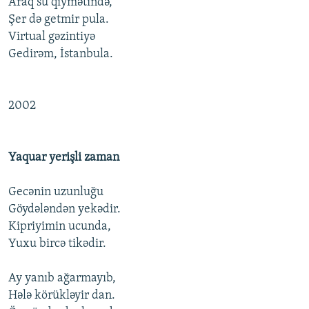
Araq su qiymətində,
Şer də getmir pula.
Virtual gəzintiyə
Gedirəm, İstanbula.
2002
Yaquar yerişli zaman
Gecənin uzunluğu
Göydələndən yekədir.
Kipriyimin ucunda,
Yuxu bircə tikədir.
Ay yanıb ağarmayıb,
Hələ körükləyir dan.