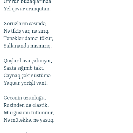
Ömrün budaqlarında
Yel qovur oranqutan.
Xoruzların səsində,
Nə tikiş var, nə sırıq.
Tənəklər damcı tökür,
Sallananda mısmırıq.
Quşlar hava çalmıyor,
Saata sığınıb takt.
Caynaq çəkir üstümə
Yaquar yerişli vaxt.
Gecənin uzunluğu,
Rezindən də elastik.
Mürgüsünü tutammır,
Nə mütəkkə, nə yastıq.