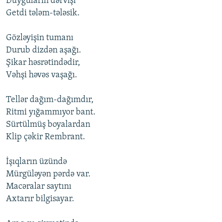
Duyğuların dərvişi
Getdi tələm-tələsik.
Gözləyişin tumanı
Durub dizdən aşağı.
Şikar həsrətindədir,
Vəhşi həvəs vaşağı.
Tellər dağım-dağımdır,
Ritmi yığammıyor bant.
Sürtülmüş boyalardan
Klip çəkir Rembrant.
İşıqların üzündə
Mürgüləyən pərdə var.
Macəralar saytını
Axtarır bilgisayar.