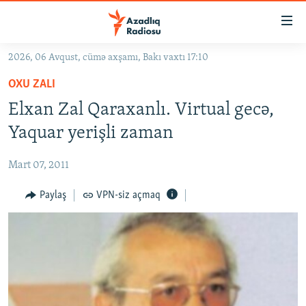
Keçid
linkləri
Əsas
2026, 06 Avqust, cümə axşamı, Bakı vaxtı 17:10
məzmuna
GÜNDƏM
OXU ZALI
qayıt
#İZAHLA
Əsas
Elxan Zal Qaraxanlı. Virtual gecə,
KORRUPSIOMETR
naviqasiyaya
Yaquar yerişli zaman
qayıt
#ƏSLINDƏ
Axtarışa
Mart 07, 2011
FƏRQƏ BAX
keç
QANUNI DOĞRU
Paylaş
VPN-siz açmaq
ARAŞDIRMA
MULTIMEDIA
RADIO ARXIV
VIDEO
HAQQIMIZDA
FOTOQALEREYA
OXU ZALI