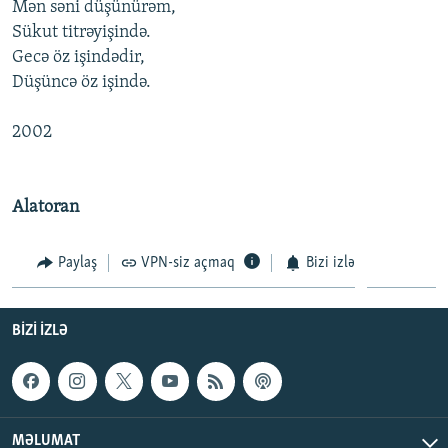
Mən səni düşünürəm,
Sükut titrəyişində.
Gecə öz işindədir,
Düşüncə öz işində.
2002
Alatoran
Paylaş
VPN-siz açmaq
Bizi izlə
BIZI IZLƏ
MƏLUMAT