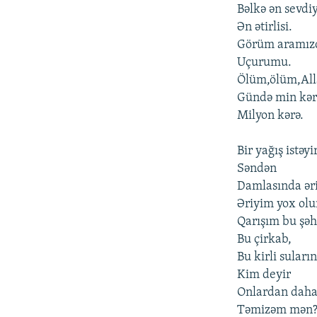
Bəlkə ən sevdiy
Ən ətirlisi.
Görüm aramızd
Uçurumu.
Ölüm,ölüm,Al
Gündə min kər
Milyon kərə.
Bir yağış istəy
Səndən
Damlasında ər
Əriyim yox ol
Qarışım bu şəh
Bu çirkab,
Bu kirli suları
Kim deyir
Onlardan dah
Təmizəm mən