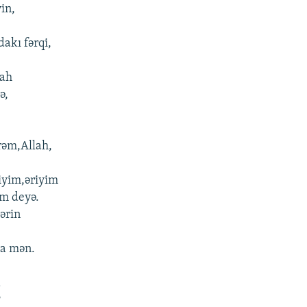
in,
akı fərqi,
lah
ə,
irəm,Allah,
iyim,əriyim
um deyə.
ərin
na mən.
a
?