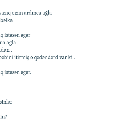
yazıq qızın ardınca ağla
 bəlkə.
q istəsən əgər
na ağla .
adan .
bini itirmiş o qədər dərd var ki .
q istəsən əgər.
.
sinlər
in?