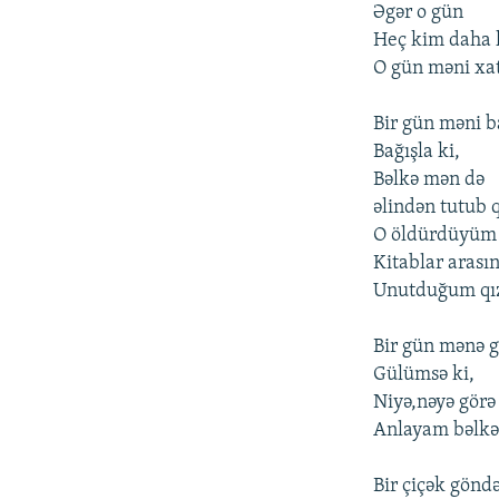
Əgər o gün
Heç kim daha 
O gün məni xat
Bir gün məni b
Bağışla ki,
Bəlkə mən də
əlindən tutub 
O öldürdüyüm
Kitablar arası
Unutduğum qız
Bir gün mənə 
Gülümsə ki,
Niyə,nəyə görə
Anlayam bəlkə
Bir çiçək gönd