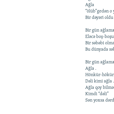
Ağla
“ölüb”gedən o 
Bir dəyəri oldu
Bir gün ağlama
Eləcə boş-boşu
Bir səbəbi olm
Bu dünyada səbə
Bir gün ağlama
Ağla .
Hönkür-hökür
Dəli kimi ağla 
Ağla qoy bilmə
Kimdi “dəli”
Sən yoxsa dərd