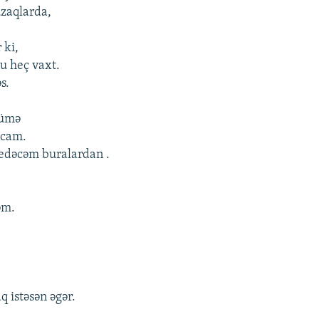
uzaqlarda,
 ki,
u heç vaxt.
s.
zümə
acam.
gedəcəm buralardan .
əm.
q istəsən əgər.