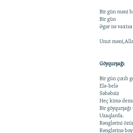
Bir gün məni b
Bir gün
Əgər nə vaxtsa
Unut məni,All
Göyqurşağı
Bir gün çıxıb 
Elə-belə
Səbəbsiz
Heç kimə dem
Bir göyqurşağı
Uzaqlarda.
Rənglərini öz
Rənglərinə bo