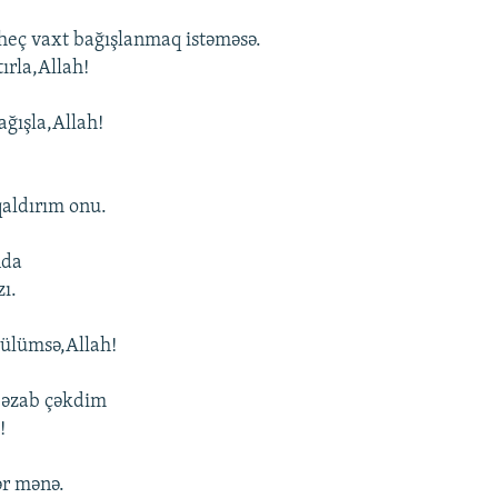
heç vaxt bağışlanmaq istəməsə.
ırla,Allah!
ağışla,Allah!
qaldırım onu.
nda
ı.
gülümsə,Allah!
 əzab çəkdim
!
ər mənə.