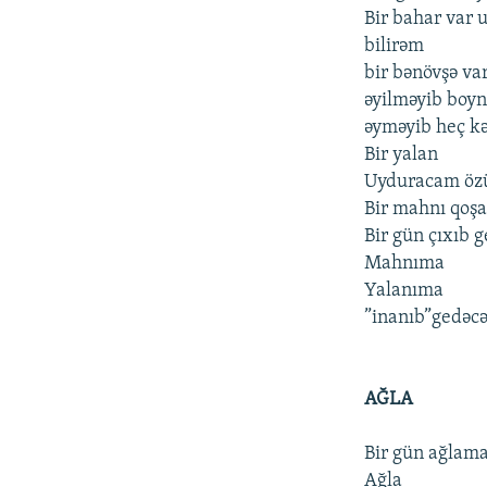
Bir bahar var 
bilirəm
bir bənövşə var
əyilməyib boyn
əyməyib heç kə
Bir yalan
Uyduracam ö
Bir mahnı qoş
Bir gün çıxıb 
Mahnıma
Yalanıma
”inanıb”gedəc
AĞLA
Bir gün ağlama
Ağla