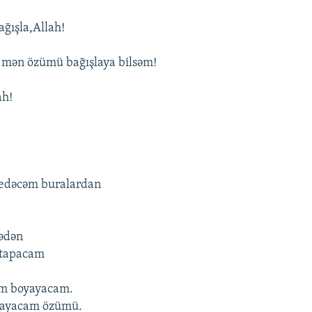
ağışla,Allah!
 mən özümü bağışlaya bilsəm!
ah!
gedəcəm buralardan
ədən
 tapacam
üm boyayacam.
yayacam özümü.