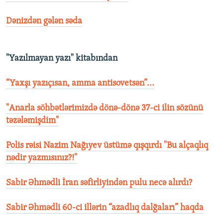
Dənizdən gələn səda
"Yazılmayan yazı" kitabından
“Yaxşı yazıçısan, amma antisovetsən”...
"Anarla söhbətlərimizdə dönə-dönə 37-ci ilin sözünü
təzələmişdim"
Polis rəisi Nazim Nağıyev üstümə qışqırdı "Bu alçaqlıq
nədir yazmısınız?!"
Sabir Əhmədli İran səfirliyindən pulu necə alırdı?
Sabir Əhmədli 60-ci illərin “azadlıq dalğaları” haqda