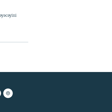
əyəcəyini