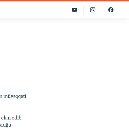
ən müvəqqəti
elan edib.
lduğu