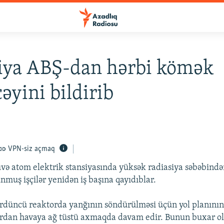
iya ABŞ-dan hərbi kömək
cəyini bildirib
VPN-siz açmaq
ə atom elektrik stansiyasında yüksək radiasiya səbəbind
nmuş işçilər yenidən iş başına qayıdıblar.
düncü reaktorda yanğının söndürülməsi üçün yol planının 
rdan havaya ağ tüstü axmaqda davam edir. Bunun buxar o