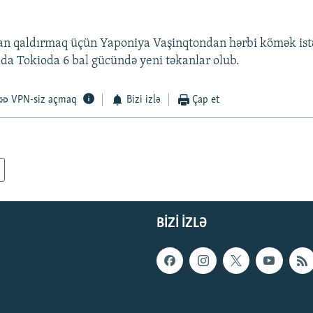
an qaldırmaq üçün Yaponiya Vaşinqtondan hərbi kömək ist
rada Tokioda 6 bal gücündə yeni təkanlar olub.
VPN-siz açmaq
Bizi izlə
Çap et
BIZI IZLƏ