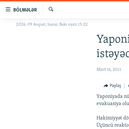
Keçid
BÖLMƏLƏR
linkləri
Axtar
Əsas
2026, 09 Avqust, bazar, Bakı vaxtı 15:22
GÜNDƏM
məzmuna
#İZAHLA
Yapon
qayıt
Əsas
KORRUPSIOMETR
istəyə
naviqasiyaya
#ƏSLINDƏ
qayıt
Axtarışa
FƏRQƏ BAX
Mart 16, 2011
keç
QANUNI DOĞRU
Paylaş
ARAŞDIRMA
Yaponiyada nüv
MULTIMEDIA
evakuasiya olu
RADIO ARXIV
VIDEO
Hakimiyyət dör
HAQQIMIZDA
FOTOQALEREYA
OXU ZALI
Üçüncü reakto