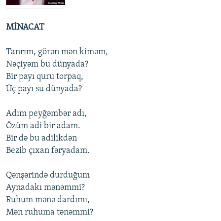
İNFOQRAFIKA
AZƏRBAYCAN ƏDƏBIYYATI KITABXANASI
MISSIYAMIZ
BIZI IZLƏ
MİNACAT
KARIKATURA
İSLAM VƏ DEMOKRATIYA
PEŞƏ ETIKASI VƏ JURNALISTIKA STANDARTLARIMIZ
İZ - MƏDƏNIYYƏT PROQRAMI
MATERIALLARIMIZDAN ISTIFADƏ
Tanrım, görən mən kiməm,
AZADLIQRADIOSU MOBIL TELEFONUNUZDA
RFE/RL-in bütün saytları
Nəçiyəm bu dünyada?
Bir payı quru torpaq,
BIZIMLƏ ƏLAQƏ
Üç payı su dünyada?
XƏBƏR BÜLLETENLƏRIMIZ
Adım peyğəmbər adı,
Özüm adi bir adam.
Bir də bu adilikdən
Bezib çıxan fəryadam.
Qənşərində durduğum
Aynadakı mənəmmi?
Ruhum mənə dardımı,
Mən ruhuma tənəmmi?