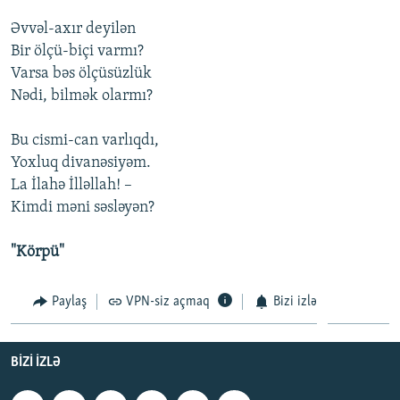
Əvvəl-axır deyilən
Bir ölçü-biçi varmı?
Varsa bəs ölçüsüzlük
Nədi, bilmək olarmı?
Bu cismi-can varlıqdı,
Yoxluq divanəsiyəm.
La İlahə İlləllah! –
Kimdi məni səsləyən?
"Körpü"
Paylaş
VPN-siz açmaq
Bizi izlə
BIZI IZLƏ