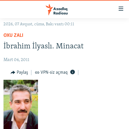
Keçid
linkləri
Əsas
2026, 07 Avqust, cümə, Bakı vaxtı 00:11
məzmuna
GÜNDƏM
OXU ZALI
qayıt
#İZAHLA
Əsas
İbrahim İlyaslı. Minacat
KORRUPSIOMETR
naviqasiyaya
qayıt
Mart 06, 2011
#ƏSLINDƏ
Axtarışa
FƏRQƏ BAX
Paylaş
VPN-siz açmaq
keç
QANUNI DOĞRU
ARAŞDIRMA
MULTIMEDIA
RADIO ARXIV
VIDEO
HAQQIMIZDA
FOTOQALEREYA
OXU ZALI