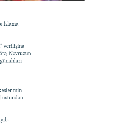
rə İslama
 verilişinə
görə, Novruzun
 günahları
kəslər min
al üstündən
ayıb-