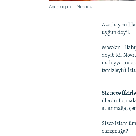
Azerbaijan -- Norouz
Azərbaycanlıla
uyğun deyil.
Məsələn, İllah
deyib ki, Novr
mahiyyətindək
təmizləyir) İsl
Siz necə fikirlə
illərdir forma
atlanmağa, çər
Sizcə İslam üm
qarışmağa?