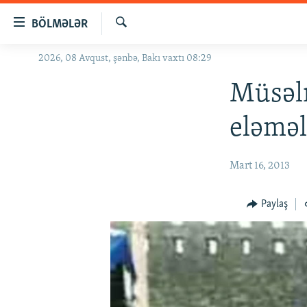
Keçid
BÖLMƏLƏR
linkləri
Axtar
Əsas
2026, 08 Avqust, şənbə, Bakı vaxtı 08:29
GÜNDƏM
məzmuna
#İZAHLA
Müsəl
qayıt
Əsas
KORRUPSIOMETR
eləməl
naviqasiyaya
#ƏSLINDƏ
qayıt
Axtarışa
FƏRQƏ BAX
Mart 16, 2013
keç
QANUNI DOĞRU
Paylaş
ARAŞDIRMA
MULTIMEDIA
RADIO ARXIV
VIDEO
HAQQIMIZDA
FOTOQALEREYA
OXU ZALI