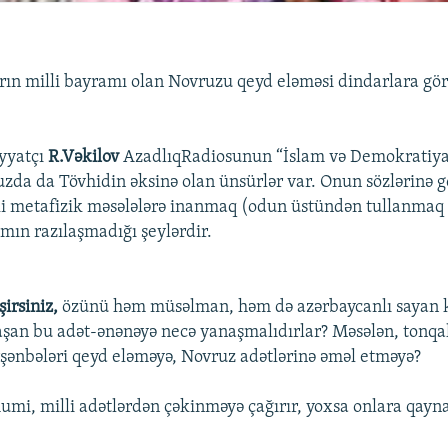
rın milli bayramı olan Novruzu qeyd eləməsi dindarlara gö
iyyatçı
R.Vəkilov
AzadlıqRadiosunun “İslam və Demokratiya”
uzda da Tövhidin əksinə olan ünsürlər var. Onun sözlərinə 
i metafizik məsələlərə inanmaq (odun üstündən tullanmaq
amın razılaşmadığı şeylərdir.
şirsiniz,
özünü həm müsəlman, həm də azərbaycanlı sayan 
laşan bu adət-ənənəyə necə yanaşmalıdırlar? Məsələn, tonq
şənbələri qeyd eləməyə, Novruz adətlərinə əməl etməyə?
umi, milli adətlərdən çəkinməyə çağırır, yoxsa onlara qayn