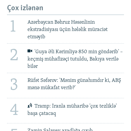
Çox izlənən
1
Azərbaycan Bəhruz Həsənlinin
ekstradisiyası üçün hələlik müraciət
etməyib
2
'Guya Əli Kərimliyə 850 min göndərib' –
keçmiş mühafizəçi tutuldu, Bakıya verilə
bilər
3
Rüfət Səfərov: 'Mənim günahımdır ki, ABŞ
mənə mükafat verib?'
4
Tramp: İranla müharibə 'çox tezliklə'
başa çatacaq
Zamin Salayev azadlığa çıxıb