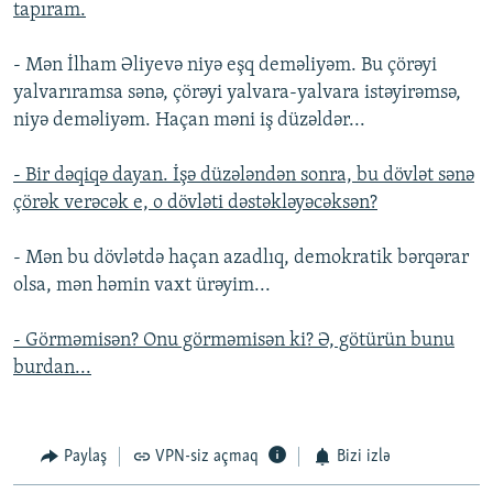
tapıram.
- Mən İlham Əliyevə niyə eşq deməliyəm. Bu çörəyi
yalvarıramsa sənə, çörəyi yalvara-yalvara istəyirəmsə,
niyə deməliyəm. Haçan məni iş düzəldər...
- Bir dəqiqə dayan. İşə düzələndən sonra, bu dövlət sənə
çörək verəcək e, o dövləti dəstəkləyəcəksən?
- Mən bu dövlətdə haçan azadlıq, demokratik bərqərar
olsa, mən həmin vaxt ürəyim...
- Görməmisən? Onu görməmisən ki? Ə, götürün bunu
burdan...
Paylaş
VPN-siz açmaq
Bizi izlə