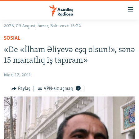
Keçid
linkləri
Əsas
2026, 09 Avqust, bazar, Bakı vaxtı 15:22
məzmuna
GÜNDƏM
SOSIAL
qayıt
#İZAHLA
Əsas
«De «İlham Əliyevə eşq olsun!», sənə
KORRUPSIOMETR
naviqasiyaya
15 manatlıq iş tapıram»
qayıt
#ƏSLINDƏ
Axtarışa
Mart 12, 2011
FƏRQƏ BAX
keç
QANUNI DOĞRU
Paylaş
VPN-siz açmaq
ARAŞDIRMA
MULTIMEDIA
RADIO ARXIV
VIDEO
HAQQIMIZDA
FOTOQALEREYA
OXU ZALI