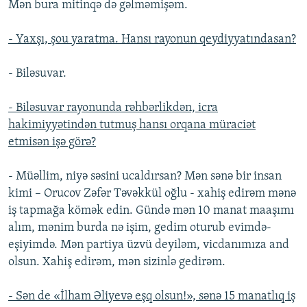
Mən bura mitinqə də gəlməmişəm.
- Yaxşı, şou yaratma. Hansı rayonun qeydiyyatındasan?
- Biləsuvar.
- Biləsuvar rayonunda rəhbərlikdən, icra
hakimiyyətindən tutmuş hansı orqana müraciət
etmisən işə görə?
- Müəllim, niyə səsini ucaldırsan? Mən sənə bir insan
kimi – Orucov Zəfər Təvəkkül oğlu - xahiş edirəm mənə
iş tapmağa kömək edin. Gündə mən 10 manat maaşımı
alım, mənim burda nə işim, gedim oturub evimdə-
eşiyimdə. Mən partiya üzvü deyiləm, vicdanımıza and
olsun. Xahiş edirəm, mən sizinlə gedirəm.
- Sən de «İlham Əliyevə eşq olsun!», sənə 15 manatlıq iş