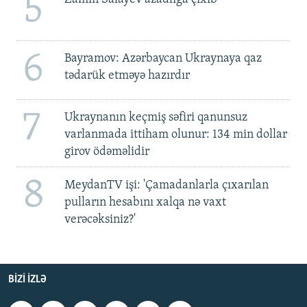
5
6
Bayramov: Azərbaycan Ukraynaya qaz
tədarük etməyə hazırdır
7
Ukraynanın keçmiş səfiri qanunsuz
varlanmada ittiham olunur: 134 min dollar
girov ödəməlidir
8
MeydanTV işi: 'Çamadanlarla çıxarılan
pulların hesabını xalqa nə vaxt
verəcəksiniz?'
BIZI IZLƏ