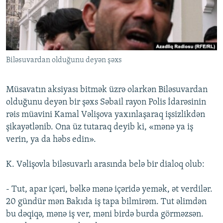
İNFOQRAFIKA
AZƏRBAYCAN ƏDƏBIYYATI KITABXANASI
MISSIYAMIZ
BIZI IZLƏ
KARIKATURA
İSLAM VƏ DEMOKRATIYA
PEŞƏ ETIKASI VƏ JURNALISTIKA STANDARTLARIMIZ
İZ - MƏDƏNIYYƏT PROQRAMI
MATERIALLARIMIZDAN ISTIFADƏ
Biləsuvardan olduğunu deyən şəxs
AZADLIQRADIOSU MOBIL TELEFONUNUZDA
RFE/RL-in bütün saytları
BIZIMLƏ ƏLAQƏ
Müsavatın aksiyası bitmək üzrə olarkən Biləsuvardan
XƏBƏR BÜLLETENLƏRIMIZ
olduğunu deyən bir şəxs Səbail rayon Polis İdarəsinin
rəis müavini Kamal Vəlişova yaxınlaşaraq işsizlikdən
şikayətlənib. Ona üz tutaraq deyib ki, «mənə ya iş
verin, ya da həbs edin».
K. Vəlişovla biləsuvarlı arasında belə bir dialoq olub:
- Tut, apar içəri, bəlkə mənə içəridə yemək, ət verdilər.
20 gündür mən Bakıda iş tapa bilmirəm. Tut əlimdən
bu dəqiqə, mənə iş ver, məni birdə burda görməzsən.