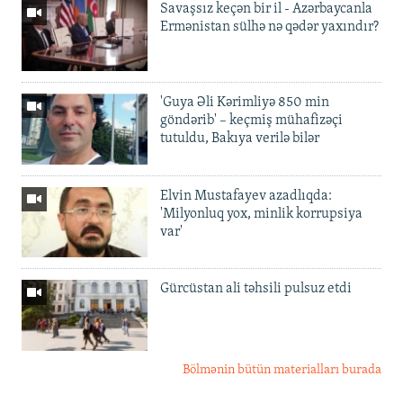
Savaşsız keçən bir il - Azərbaycanla
Ermənistan sülhə nə qədər yaxındır?
'Guya Əli Kərimliyə 850 min
göndərib' – keçmiş mühafizəçi
tutuldu, Bakıya verilə bilər
Elvin Mustafayev azadlıqda:
'Milyonluq yox, minlik korrupsiya
var'
Gürcüstan ali təhsili pulsuz etdi
Bölmənin bütün materialları burada