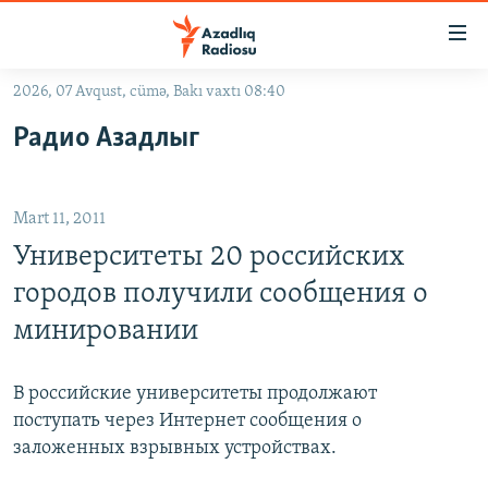
Keçid
linkləri
Əsas
2026, 07 Avqust, cümə, Bakı vaxtı 08:40
məzmuna
GÜNDƏM
Радио Азадлыг
qayıt
#İZAHLA
Əsas
KORRUPSIOMETR
naviqasiyaya
Mart 11, 2011
qayıt
#ƏSLINDƏ
Axtarışa
Университеты 20 российских
FƏRQƏ BAX
keç
городов получили сообщения о
QANUNI DOĞRU
минировании
ARAŞDIRMA
MULTIMEDIA
В российские университеты продолжают
поступать через Интернет сообщения о
RADIO ARXIV
VIDEO
заложенных взрывных устройствах.
HAQQIMIZDA
FOTOQALEREYA
OXU ZALI