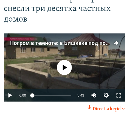
снесли три десятка частных
домов
Погром в темноте: в Бишкеке под покровом ночи неизвестные на тракторе снесли три десятка частных домов
No media source currently available
0:00
3:43
Direct-ə keçid