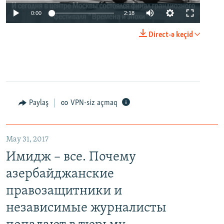
0:00
2:18
Direct-ə keçid
Paylaş
VPN-siz açmaq
May 31, 2017
Имидж – все. Почему
азербайджанские
правозащитники и
независимые журналисты