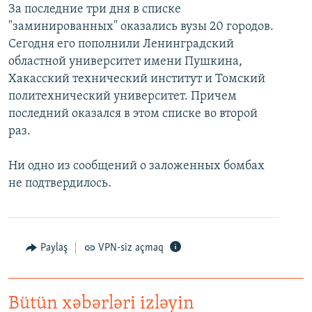
За последние три дня в списке
İNFOQRAFIKA
AZƏRBAYCAN ƏDƏBIYYATI KITABXANASI
MISSIYAMIZ
BIZI IZLƏ
"заминированных" оказались вузы 20 городов.
KARIKATURA
İSLAM VƏ DEMOKRATIYA
PEŞƏ ETIKASI VƏ JURNALISTIKA STANDARTLARIMIZ
Сегодня его пополнили Ленинградский
областной университет имени Пушкина,
İZ - MƏDƏNIYYƏT PROQRAMI
MATERIALLARIMIZDAN ISTIFADƏ
Хакасский технический институт и Томский
AZADLIQRADIOSU MOBIL TELEFONUNUZDA
RFE/RL-in bütün saytları
политехнический университет. Причем
последний оказался в этом списке во второй
BIZIMLƏ ƏLAQƏ
раз.
XƏBƏR BÜLLETENLƏRIMIZ
Ни одно из сообщений о заложенных бомбах
не подтвердилось.
Paylaş
VPN-siz açmaq
Bütün xəbərləri izləyin