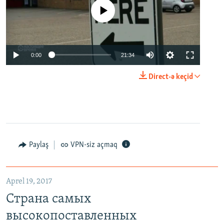
No media source currently available
0:00
21:34
Direct-ə keçid
Paylaş
VPN-siz açmaq
Aprel 19, 2017
Страна самых
высокопоставленных