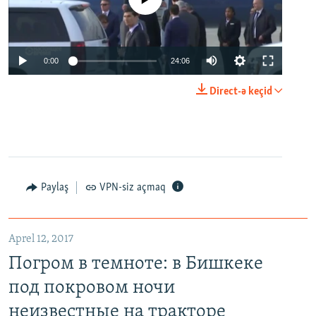
0:00
24:06
Direct-ə keçid
Paylaş
VPN-siz açmaq
Aprel 12, 2017
Погром в темноте: в Бишкеке
под покровом ночи
неизвестные на тракторе