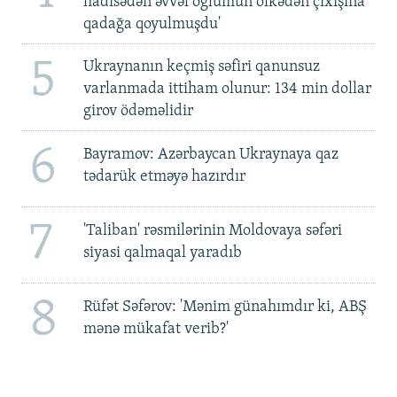
hadisədən əvvəl oğlumun ölkədən çıxışına
qadağa qoyulmuşdu'
5
Ukraynanın keçmiş səfiri qanunsuz
varlanmada ittiham olunur: 134 min dollar
girov ödəməlidir
6
Bayramov: Azərbaycan Ukraynaya qaz
tədarük etməyə hazırdır
7
'Taliban' rəsmilərinin Moldovaya səfəri
siyasi qalmaqal yaradıb
8
Rüfət Səfərov: 'Mənim günahımdır ki, ABŞ
mənə mükafat verib?'