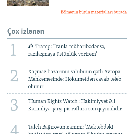
Bölmənin bütün materialları burada
Çox izlənən
1
Tramp: 'İranla müharibədənsə,
razılaşmaya üstünlük verirəm'
2
Xaçmaz bazarının sahibinin qətli Avropa
Məhkəməsində: Hökumətdən cavab tələb
olunur
3
'Human Rights Watch': Hakimiyyət Əli
Kərimliyə qarşı pis rəftara son qoymalıdır
4
Taleh Bağırovun xanımı: 'Məktəbdəki