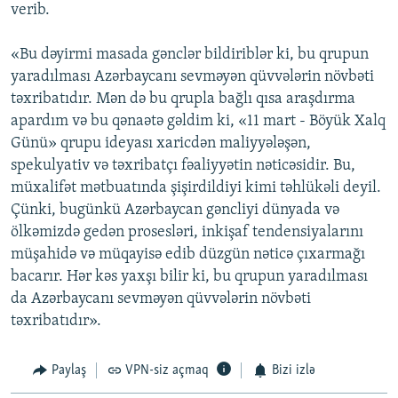
verib.
«Bu dəyirmi masada gənclər bildiriblər ki, bu qrupun
yaradılması Azərbaycanı sevməyən qüvvələrin növbəti
təxribatıdır. Mən də bu qrupla bağlı qısa araşdırma
apardım və bu qənaətə gəldim ki, «11 mart - Böyük Xalq
Günü» qrupu ideyası xaricdən maliyyələşən,
spekulyativ və təxribatçı fəaliyyətin nəticəsidir. Bu,
müxalifət mətbuatında şişirdildiyi kimi təhlükəli deyil.
Çünki, bugünkü Azərbaycan gəncliyi dünyada və
ölkəmizdə gedən prosesləri, inkişaf tendensiyalarını
müşahidə və müqayisə edib düzgün nəticə çıxarmağı
bacarır. Hər kəs yaxşı bilir ki, bu qrupun yaradılması
da Azərbaycanı sevməyən qüvvələrin növbəti
təxribatıdır».
Paylaş
VPN-siz açmaq
Bizi izlə