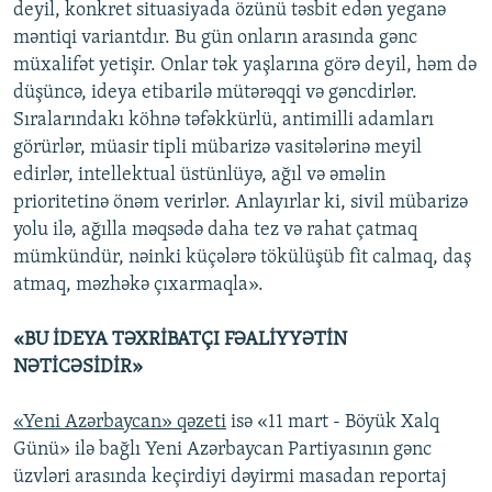
deyil, konkret situasiyada özünü təsbit edən yeganə
məntiqi variantdır. Bu gün onların arasında gənc
müxalifət yetişir. Onlar tək yaşlarına görə deyil, həm də
düşüncə, ideya etibarilə mütərəqqi və gəncdirlər.
Sıralarındakı köhnə təfəkkürlü, antimilli adamları
görürlər, müasir tipli mübarizə vasitələrinə meyil
edirlər, intellektual üstünlüyə, ağıl və əməlin
prioritetinə önəm verirlər. Anlayırlar ki, sivil mübarizə
yolu ilə, ağılla məqsədə daha tez və rahat çatmaq
mümkündür, nəinki küçələrə tökülüşüb fit calmaq, daş
atmaq, məzhəkə çıxarmaqla».
«BU İDEYA TƏXRİBATÇI FƏALİYYƏTİN
NƏTİCƏSİDİR»
«Yeni Azərbaycan» qəzeti
isə «11 mart - Böyük Xalq
Günü» ilə bağlı Yeni Azərbaycan Partiyasının gənc
üzvləri arasında keçirdiyi dəyirmi masadan reportaj