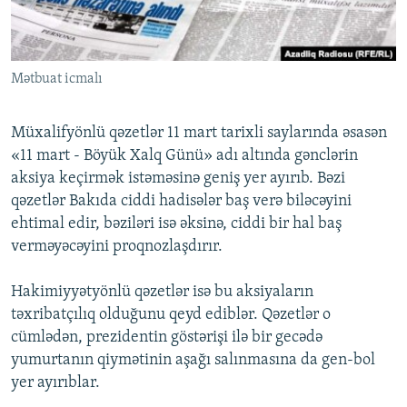
İNFOQRAFIKA
AZƏRBAYCAN ƏDƏBIYYATI KITABXANASI
MISSIYAMIZ
BIZI IZLƏ
KARIKATURA
İSLAM VƏ DEMOKRATIYA
PEŞƏ ETIKASI VƏ JURNALISTIKA STANDARTLARIMIZ
Mətbuat icmalı
İZ - MƏDƏNIYYƏT PROQRAMI
MATERIALLARIMIZDAN ISTIFADƏ
AZADLIQRADIOSU MOBIL TELEFONUNUZDA
RFE/RL-in bütün saytları
Müxalifyönlü qəzetlər 11 mart tarixli saylarında əsasən
BIZIMLƏ ƏLAQƏ
«11 mart - Böyük Xalq Günü» adı altında gənclərin
aksiya keçirmək istəməsinə geniş yer ayırıb. Bəzi
XƏBƏR BÜLLETENLƏRIMIZ
qəzetlər Bakıda ciddi hadisələr baş verə biləcəyini
ehtimal edir, bəziləri isə əksinə, ciddi bir hal baş
verməyəcəyini proqnozlaşdırır.
Hakimiyyətyönlü qəzetlər isə bu aksiyaların
təxribatçılıq olduğunu qeyd ediblər. Qəzetlər o
cümlədən, prezidentin göstərişi ilə bir gecədə
yumurtanın qiymətinin aşağı salınmasına da gen-bol
yer ayırıblar.