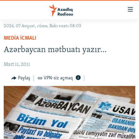
Keçid
linkləri
Əsas
2026, 07 Avqust, cümə, Bakı vaxtı 08:03
məzmuna
GÜNDƏM
MEDIA ICMALI
qayıt
#İZAHLA
Əsas
Azərbaycan mətbuatı yazır...
KORRUPSIOMETR
naviqasiyaya
qayıt
Mart 11, 2011
#ƏSLINDƏ
Axtarışa
FƏRQƏ BAX
Paylaş
VPN-siz açmaq
keç
QANUNI DOĞRU
ARAŞDIRMA
MULTIMEDIA
RADIO ARXIV
VIDEO
HAQQIMIZDA
FOTOQALEREYA
OXU ZALI