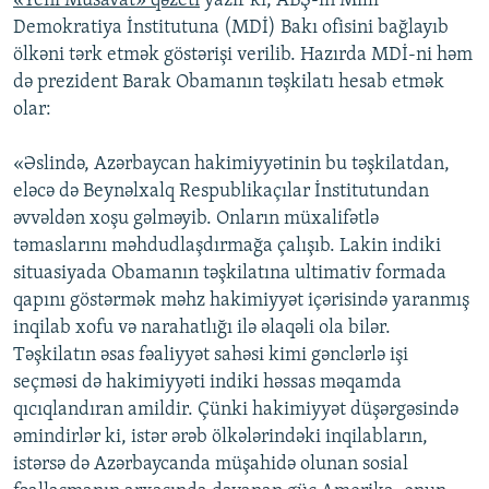
«Yeni Müsavat» qəzeti
yazır ki, ABŞ-ın Milli
Demokratiya İnstitutuna (MDİ) Bakı ofisini bağlayıb
ölkəni tərk etmək göstərişi verilib. Hazırda MDİ-ni həm
də prezident Barak Obamanın təşkilatı hesab etmək
olar:
«Əslində, Azərbaycan hakimiyyətinin bu təşkilatdan,
eləcə də Beynəlxalq Respublikaçılar İnstitutundan
əvvəldən xoşu gəlməyib. Onların müxalifətlə
təmaslarını məhdudlaşdırmağa çalışıb. Lakin indiki
situasiyada Obamanın təşkilatına ultimativ formada
qapını göstərmək məhz hakimiyyət içərisində yaranmış
inqilab xofu və narahatlığı ilə əlaqəli ola bilər.
Təşkilatın əsas fəaliyyət sahəsi kimi gənclərlə işi
seçməsi də hakimiyyəti indiki həssas məqamda
qıcıqlandıran amildir. Çünki hakimiyyət düşərgəsində
əmindirlər ki, istər ərəb ölkələrindəki inqilabların,
istərsə də Azərbaycanda müşahidə olunan sosial