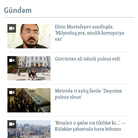
Gündəm
Elvin Mustafayev azadlıqda:
'Milyonluq yox, minlik korrupsiya
var'
Gürcüstan ali təhsili pulsuz etdi
Metroda 11 aylıq fasilə: 'Daşınma
pulsuz olsun'
'Binaları o qədər sıx tikiblər ki...' —
Küləklər şəhərində hava böhranı