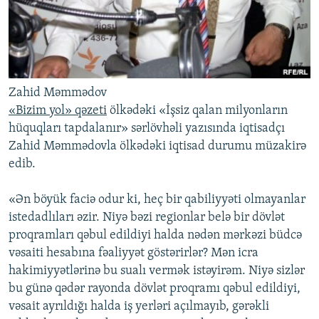
Zahid Məmmədov
«Bizim yol» qəzeti
ölkədəki «İşsiz qalan milyonların
hüquqları tapdalanır» sərlövhəli yazısında iqtisadçı
Zahid Məmmədovla ölkədəki iqtisad durumu müzakirə
edib.
«Ən böyük faciə odur ki, heç bir qabiliyyəti olmayanlar
istedadlıları əzir. Niyə bəzi regionlar belə bir dövlət
proqramları qəbul edildiyi halda nədən mərkəzi büdcə
vəsaiti hesabına fəaliyyət göstərirlər? Mən icra
hakimiyyətlərinə bu sualı vermək istəyirəm. Niyə sizlər
bu günə qədər rayonda dövlət proqramı qəbul edildiyi,
vəsait ayrıldığı halda iş yerləri açılmayıb, gərəkli