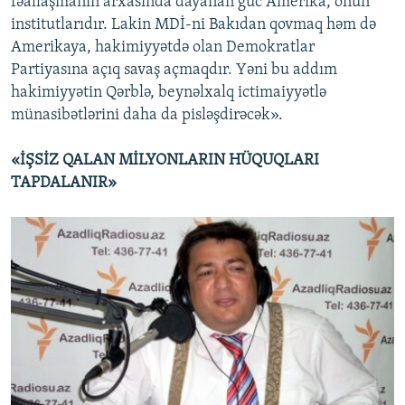
fəallaşmanın arxasında dayanan güc Amerika, onun
institutlarıdır. Lakin MDİ-ni Bakıdan qovmaq həm də
Amerikaya, hakimiyyətdə olan Demokratlar
Partiyasına açıq savaş açmaqdır. Yəni bu addım
hakimiyyətin Qərblə, beynəlxalq ictimaiyyətlə
münasibətlərini daha da pisləşdirəcək».
«İŞSİZ QALAN MİLYONLARIN HÜQUQLARI
TAPDALANIR»