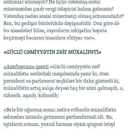
addımlar atılmayıb? Nə üçün vətəndaş sosial
müavinətdən çıxıb vergi ödəyicisi halına gəlməsin?
Vətəndaş nədən sosial müavinətçi olmaq arzusundadır?
Bax, bu gedişat bütövlükdə dəyişməlidir. Ona görə də
bu məsələləri bilən, rayonların inkişafını həyata
keçirməyi bacaran insanlara ehtiyac var».
«GÜCLÜ CƏMİYYƏTİN ZƏİF MÜXALİFƏTİ»
«Azərbaycan» qəzeti
«Güclü cəmiyyətin zəif
müxalifəti« sərlövhəli məqaləsində yazır ki, ötən
prezident və parlament seçkiləri bir daha göstərdi ki,
müxalifətin artıq xalqa deyəsi heç bir sözü qalmayıb, o,
tükənib, aşınıb, köhnəlib:
«Belə bir uğursuz sonuc nəticə etibarilə müxalifətin
səhnədən üzüsulu getməsini şərtləndirməli idi. Bu,
iqtidarın arzusu, yaxud hansısa siyasi qrupun istəyi