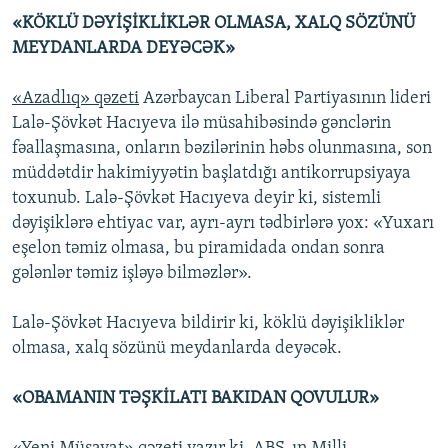
«KÖKLÜ DƏYİŞİKLİKLƏR OLMASA, XALQ SÖZÜNÜ
MEYDANLARDA DEYƏCƏK»
«Azadlıq» qəzeti
Azərbaycan Liberal Partiyasının lideri
Lalə-Şövkət Hacıyeva ilə müsahibəsində gənclərin
fəallaşmasına, onların bəzilərinin həbs olunmasına, son
müddətdir hakimiyyətin başlatdığı antikorrupsiyaya
toxunub. Lalə-Şövkət Hacıyeva deyir ki, sistemli
dəyişiklərə ehtiyac var, ayrı-ayrı tədbirlərə yox: «Yuxarı
eşelon təmiz olmasa, bu piramidada ondan sonra
gələnlər təmiz işləyə bilməzlər».
Lalə-Şövkət Hacıyeva bildirir ki, köklü dəyişikliklər
olmasa, xalq sözünü meydanlarda deyəcək.
«OBAMANIN TƏŞKİLATI BAKIDAN QOVULUR»