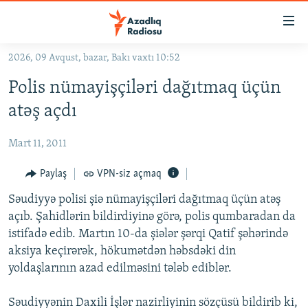
Keçid
linkləri
Əsas
2026, 09 Avqust, bazar, Bakı vaxtı 10:52
məzmuna
GÜNDƏM
Polis nümayişçiləri dağıtmaq üçün
qayıt
#İZAHLA
Əsas
atəş açdı
KORRUPSIOMETR
naviqasiyaya
qayıt
Mart 11, 2011
#ƏSLINDƏ
Axtarışa
FƏRQƏ BAX
Paylaş
VPN-siz açmaq
keç
QANUNI DOĞRU
Səudiyyə polisi şiə nümayişçiləri dağıtmaq üçün atəş
açıb. Şahidlərin bildirdiyinə görə, polis qumbaradan da
ARAŞDIRMA
istifadə edib. Martın 10-da şiələr şərqi Qatif şəhərində
MULTIMEDIA
aksiya keçirərək, hökumətdən həbsdəki din
yoldaşlarının azad edilməsini tələb ediblər.
RADIO ARXIV
VIDEO
HAQQIMIZDA
FOTOQALEREYA
OXU ZALI
Səudiyyənin Daxili İşlər nazirliyinin sözçüsü bildirib ki,