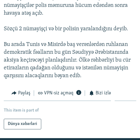
nümayişçilər polis məmuruna hücum edəndən sonra
İNFOQRAFIKA
AZƏRBAYCAN ƏDƏBIYYATI KITABXANASI
MISSIYAMIZ
BIZI IZLƏ
havaya atəş açıb.
KARIKATURA
İSLAM VƏ DEMOKRATIYA
PEŞƏ ETIKASI VƏ JURNALISTIKA STANDARTLARIMIZ
Sözçü 2 nümayişçi və bir polisin yaralandığını deyib.
İZ - MƏDƏNIYYƏT PROQRAMI
MATERIALLARIMIZDAN ISTIFADƏ
AZADLIQRADIOSU MOBIL TELEFONUNUZDA
RFE/RL-in bütün saytları
Bu arada Tunis və Misirdə baş verənlərdən ruhlanan
BIZIMLƏ ƏLAQƏ
demokratik fəalların bu gün Səudiyyə Ərəbistanında
aksiya keçirəcəyi planlaşdırılır. Ölkə rəhbərliyi bu cür
XƏBƏR BÜLLETENLƏRIMIZ
etirazların qadağan olduğunu və istənilən nümayişin
qarşısını alacaqlarını bəyan edib.
Paylaş
VPN-siz açmaq
Bizi izlə
This item is part of
Dünya xəbərləri