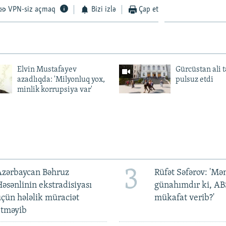
VPN-siz açmaq
Bizi izlə
Çap et
Elvin Mustafayev
Gürcüstan ali t
azadlıqda: 'Milyonluq yox,
pulsuz etdi
minlik korrupsiya var'
3
Azərbaycan Bəhruz
Rüfət Səfərov: 'M
əsənlinin ekstradisiyası
günahımdır ki, A
çün hələlik müraciət
mükafat verib?'
etməyib