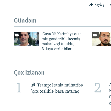
Paylaş
Gündəm
'Guya Əli Kərimliyə 850
min göndərib' – keçmiş
mühafizəçi tutuldu,
Bakıya verilə bilər
Çox izlənən
1
2
Tramp: İranla müharibə
H
'çox tezliklə' başa çatacaq
ü