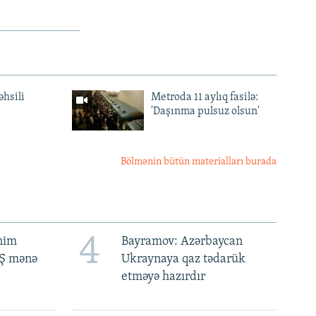
əhsili
Metroda 11 aylıq fasilə:
'Daşınma pulsuz olsun'
Bölmənin bütün materialları burada
4
ənim
Bayramov: Azərbaycan
BŞ mənə
Ukraynaya qaz tədarük
etməyə hazırdır