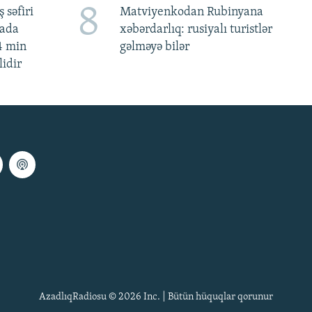
8
 səfiri
Matviyenkodan Rubinyana
mada
xəbərdarlıq: rusiyalı turistlər
4 min
gəlməyə bilər
lidir
AzadlıqRadiosu © 2026 Inc. | Bütün hüquqlar qorunur