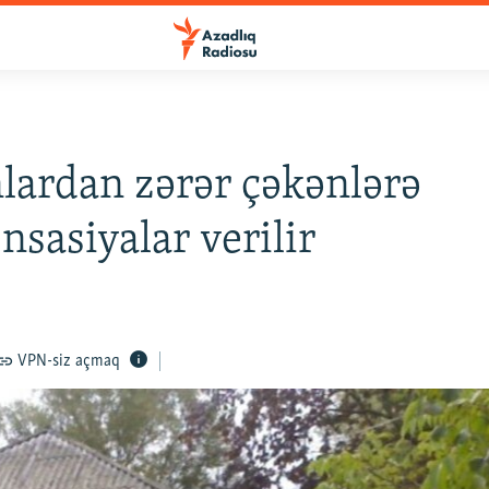
lardan zərər çəkənlərə
sasiyalar verilir
VPN-siz açmaq