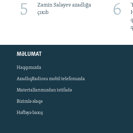
5
6
Zamin Salayev azadlığa
'
çıxıb
H
q
q
MƏLUMAT
Haqqımızda
AzadlıqRadiosu mobil telefonuzda
Materiallarımızdan istifadə
BIZI IZLƏ
Bizimlə əlaqə
Həftəyə baxış
RFE/RL-in bütün saytları