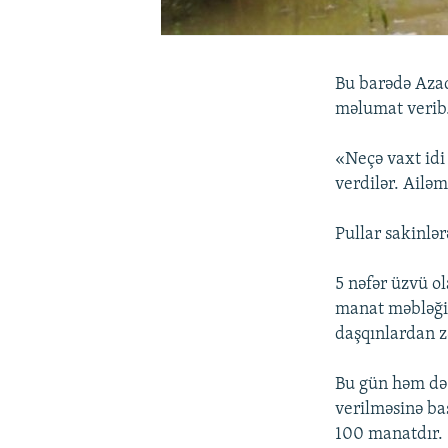
Bu barədə Aza
məlumat verib
«Neçə vaxt idi
verdilər. Ailə
Pullar sakinlərə
5 nəfər üzvü ol
manat məbləğin
daşqınlardan z
Bu gün həm də 
verilməsinə b
100 manatdır.