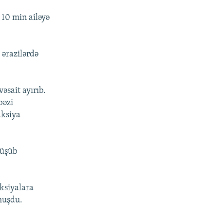
10 min ailəyə
 ərazilərdə
əsait ayırıb.
bəzi
aksiya
rüşüb
ksiyalara
muşdu.