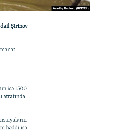
dail Şirinov
0 manat
çün isə 1500
ü ətrafında
nsaiyaların
m həddi isə