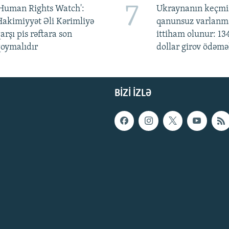
7
Human Rights Watch':
Ukraynanın keçmiş
akimiyyət Əli Kərimliyə
qanunsuz varlan
arşı pis rəftara son
ittiham olunur: 13
oymalıdır
dollar girov ödəmə
BIZI IZLƏ