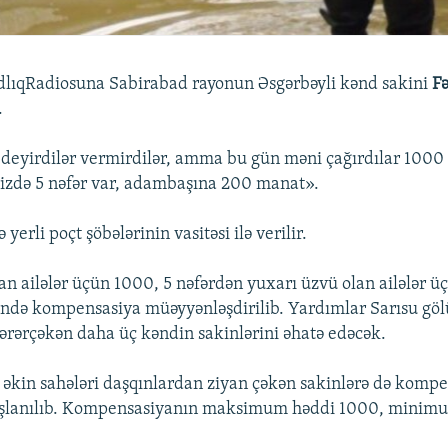
dlıqRadiosuna Sabirabad rayonun Əsgərbəyli kənd sakini
Fə
.
 deyirdilər vermirdilər, amma bu gün məni çağırdılar 100
mizdə 5 nəfər var, adambaşına 200 manat».
 yerli poçt şöbələrinin vasitəsi ilə verilir.
an ailələr üçün 1000, 5 nəfərdən yuxarı üzvü olan ailələr ü
də kompensasiya müəyyənləşdirilib. Yardımlar Sarısu göl
ərərçəkən daha üç kəndin sakinlərini əhatə edəcək.
əkin sahələri daşqınlardan ziyan çəkən sakinlərə də kompe
aşlanılıb. Kompensasiyanın maksimum həddi 1000, minimu