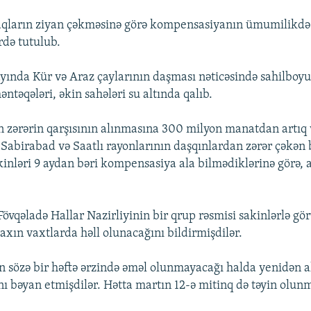
aqların ziyan çəkməsinə görə kompensasiyanın ümumilikdə 
rdə tutulub.
ayında Kür və Araz çaylarının daşması nəticəsində sahilboyu
əntəqələri, əkin sahələri su altında qalıb.
zərərin qarşısının alınmasına 300 milyon manatdan artıq v
 Sabirabad və Saatlı rayonlarının daşqınlardan zərər çəkən 
kinləri 9 aydan bəri kompensasiya ala bilmədiklərinə görə, 
övqəladə Hallar Nazirliyinin bir qrup rəsmisi sakinlərlə gö
axın vaxtlarda həll olunacağını bildirmişdilər.
ən sözə bir həftə ərzində əməl olunmayacağı halda yenidən a
nı bəyan etmişdilər. Hətta martın 12-ə mitinq də təyin olun