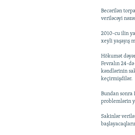
Becərilən torp
veriləcəyi nəzə
2010-cu ilin y
xeyli yaşayış m
Hökumət dəyən 
Fevralın 24-də
kəndlərinin sa
keçirmişdilər.
Bundan sonra F
problemlərin y
Sakinlər veril
başlayacaqları