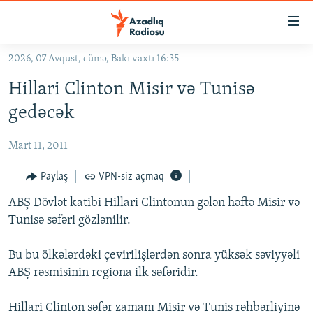
Keçid
linkləri
Əsas
2026, 07 Avqust, cümə, Bakı vaxtı 16:35
məzmuna
GÜNDƏM
Hillari Clinton Misir və Tunisə
qayıt
#İZAHLA
Əsas
gedəcək
KORRUPSIOMETR
naviqasiyaya
qayıt
Mart 11, 2011
#ƏSLINDƏ
Axtarışa
FƏRQƏ BAX
Paylaş
VPN-siz açmaq
keç
QANUNI DOĞRU
ABŞ Dövlət katibi Hillari Clintonun gələn həftə Misir və
Tunisə səfəri gözlənilir.
ARAŞDIRMA
MULTIMEDIA
Bu bu ölkələrdəki çevirilişlərdən sonra yüksək səviyyəli
ABŞ rəsmisinin regiona ilk səfəridir.
RADIO ARXIV
VIDEO
HAQQIMIZDA
FOTOQALEREYA
OXU ZALI
Hillari Clinton səfər zamanı Misir və Tunis rəhbərliyinə