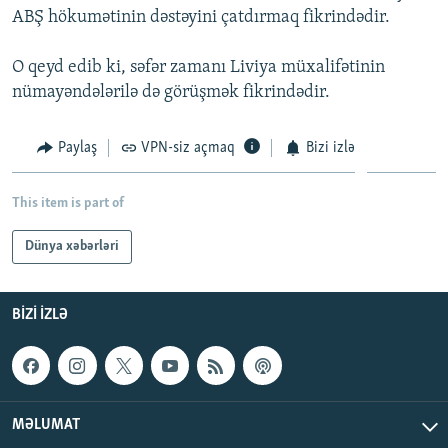
ABŞ hökumətinin dəstəyini çatdırmaq fikrindədir.
İNFOQRAFIKA
AZƏRBAYCAN ƏDƏBIYYATI KITABXANASI
MISSIYAMIZ
BIZI IZLƏ
KARIKATURA
İSLAM VƏ DEMOKRATIYA
PEŞƏ ETIKASI VƏ JURNALISTIKA STANDARTLARIMIZ
O qeyd edib ki, səfər zamanı Liviya müxalifətinin
nümayəndələrilə də görüşmək fikrindədir.
İZ - MƏDƏNIYYƏT PROQRAMI
MATERIALLARIMIZDAN ISTIFADƏ
AZADLIQRADIOSU MOBIL TELEFONUNUZDA
RFE/RL-in bütün saytları
Paylaş
VPN-siz açmaq
Bizi izlə
BIZIMLƏ ƏLAQƏ
XƏBƏR BÜLLETENLƏRIMIZ
This item is part of
Dünya xəbərləri
BIZI IZLƏ
MƏLUMAT