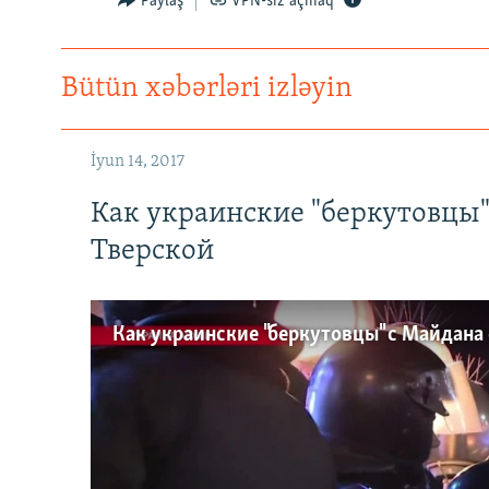
Paylaş
VPN-siz açmaq
Bütün xəbərləri izləyin
İyun 14, 2017
Как украинские "беркутовцы
Тверской