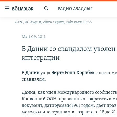
Keçid
РАДИО АЗАДЛЫГ
BÖLMƏLƏR
linkləri
Axtar
Əsas
2026, 06 Avqust, cümə axşamı, Bakı vaxtı 19:55
GÜNDƏM
məzmuna
#İZAHLA
qayıt
Mart 09, 2011
Əsas
KORRUPSIOMETR
naviqasiyaya
В Дании со скандалом уволен
#ƏSLINDƏ
qayıt
интеграции
Axtarışa
FƏRQƏ BAX
keç
QANUNI DOĞRU
В
Дании
уход
Бирте Ронн Хорнбек
с поста м
скандалом.
ARAŞDIRMA
MULTIMEDIA
Дания, как член международного сообщества
RADIO ARXIV
Конвенций ООН, призванных сократить в ми
VIDEO
документ, датируемый 1961 годом, даёт прав
HAQQIMIZDA
FOTOQALEREYA
OXU ZALI
молодым иностранцам в возрасте от 18 до 