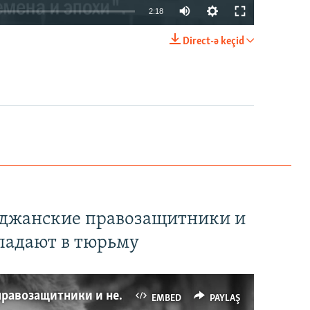
2:18
Direct-ə keçid
EMBED
PAYLAŞ
йджанские правозащитники и
падают в тюрьму
Имидж – все. Почему азербайджанские правозащитники и независимые журналисты попадают в тюрьму
EMBED
PAYLAŞ