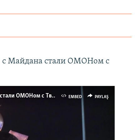
" с Майдана стали ОМОНом с
Как украинские "беркутовцы" с Майдана стали ОМОНом с Тверской
EMBED
PAYLAŞ