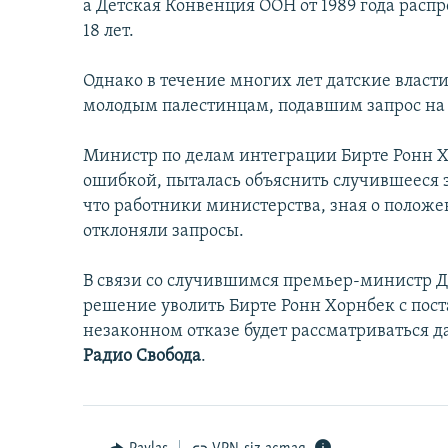
İNFOQRAFIKA
AZƏRBAYCAN ƏDƏBIYYATI KITABXANASI
MISSIYAMIZ
а Детская Конвенция ООН от 1989 года распро
18 лет.
KARIKATURA
İSLAM VƏ DEMOKRATIYA
PEŞƏ ETIKASI VƏ JURNALISTIKA
STANDARTLARIMIZ
İZ - MƏDƏNIYYƏT PROQRAMI
Однако в течение многих лет датские власти
MATERIALLARIMIZDAN ISTIFADƏ
молодым палестинцам, подавшим запрос на
AZADLIQRADIOSU MOBIL TELEFONUNUZDA
Министр по делам интеграции Бирте Ронн 
BIZIMLƏ ƏLAQƏ
ошибкой, пыталась объяснить случившееся 
XƏBƏR BÜLLETENLƏRIMIZ
что работники министерства, зная о поло
отклоняли запросы.
В связи со случившимся премьер-министр 
решение уволить Бирте Ронн Хорнбек с пост
незаконном отказе будет рассматриваться 
Радио Свобода
.