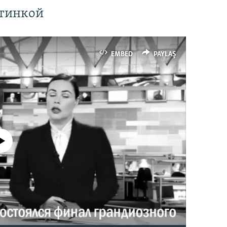
ртинкой
EMBED
PAYLAŞ
currently available