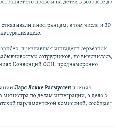
страняет это право и на детей в возрасте до
 отказывали иностранцам, в том числе и 30
 натурализацию.
Хорнбек, признавшая инцидент серьёзной
забывчивостью сотрудников, но выяснилось,
жениях Конвенций ООН, преднамеренно
Дании
Ларс Локке Расмуссен
принял
а министра по делам интеграции, а дело о
датской парламентской комиссией, сообщает