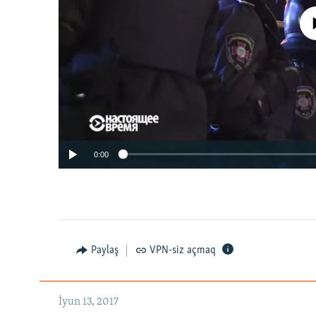
No media source 
0:00
Paylaş
VPN-siz açmaq
İyun 13, 2017