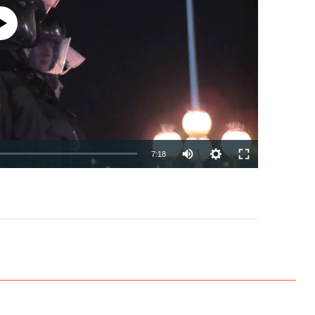
currently available
7:18
EMBED
PAYLAŞ