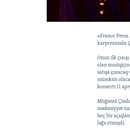
«France Press
karyerasında Ç
Onun ilk çıxış
olan musiqiçini
satışa çıxacaq 
mümkün olacaq.
konserti 11 apr
Müğənni Çində 
mədəniyyət naz
heç bir açıqla
ləğv etmişdi.