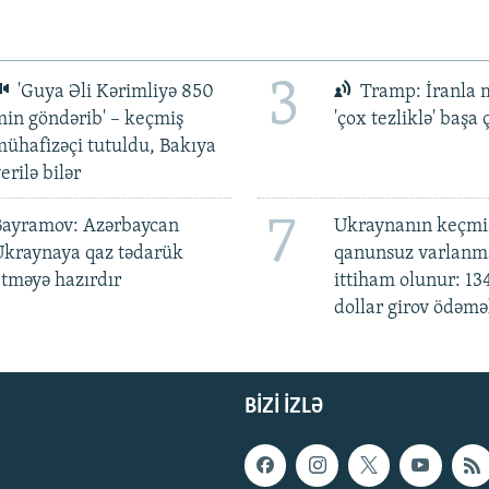
3
'Guya Əli Kərimliyə 850
Tramp: İranla 
in göndərib' – keçmiş
'çox tezliklə' başa
ühafizəçi tutuldu, Bakıya
erilə bilər
7
Bayramov: Azərbaycan
Ukraynanın keçmiş
Ukraynaya qaz tədarük
qanunsuz varlan
tməyə hazırdır
ittiham olunur: 13
dollar girov ödəmə
BIZI IZLƏ