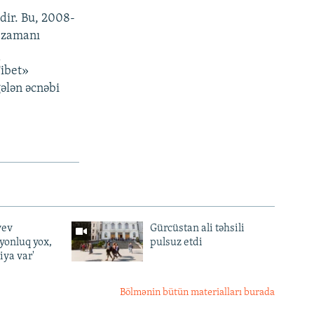
edir. Bu, 2008-
t zamanı
q
Tibet»
gələn əcnəbi
yev
Gürcüstan ali təhsili
lyonluq yox,
pulsuz etdi
iya var'
Bölmənin bütün materialları burada