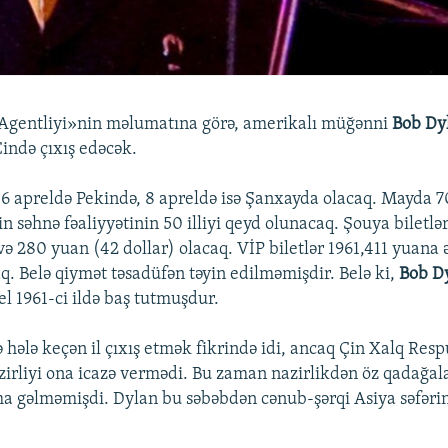
 Agentliyi»nin məlumatına görə, amerikalı müğənni
Bob Dy
ində çıxış edəcək.
ı 6 apreldə Pekində, 8 apreldə isə Şanxayda olacaq. Mayda 
n səhnə fəaliyyətinin 50 illiyi qeyd olunacaq. Şouya biletlər
və 280 yuan (42 dollar) olacaq. VİP biletlər 1961,411 yuana
 Belə qiymət təsadüfən təyin edilməmişdir. Belə ki,
Bob D
el 1961-ci ildə baş tutmuşdur.
hələ keçən il çıxış etmək fikrində idi, ancaq Çin Xalq Resp
irliyi ona icazə vermədi. Bu zaman nazirlikdən öz qadağal
ma gəlməmişdi. Dylan bu səbəbdən cənub-şərqi Asiya səfəri