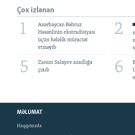
Çox izlənən
1
2
Azərbaycan Bəhruz
Həsənlinin ekstradisiyası
m
üçün hələlik müraciət
m
etməyib
v
5
6
Zamin Salayev azadlığa
çıxıb
e
MƏLUMAT
Haqqımızda