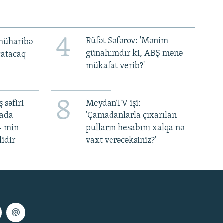
4
Rüfət Səfərov: 'Mənim
müharibə
günahımdır ki, ABŞ mənə
 çatacaq
mükafat verib?'
8
 səfiri
MeydanTV işi:
mada
'Çamadanlarla çıxarılan
4 min
pulların hesabını xalqa nə
lidir
vaxt verəcəksiniz?'