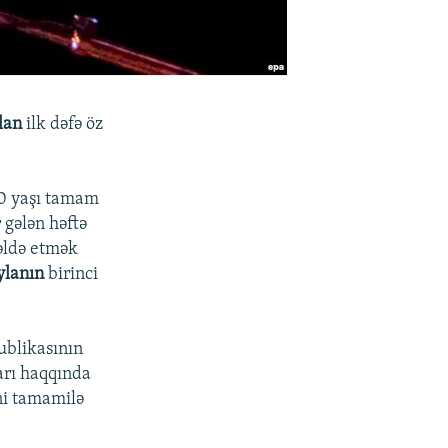
lan
ilk dəfə öz
70 yaşı tamam
 gələn həftə
 əldə etmək
ylanın
birinci
ublikasının
arı haqqında
ni tamamilə