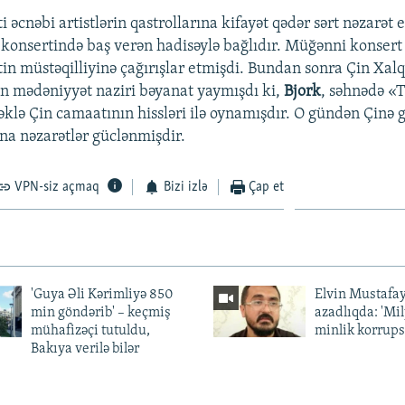
 əcnəbi artistlərin qastrollarına kifayət qədər sərt nəzarət 
n
konsertində baş verən hadisəylə bağlıdır. Müğənni konser
in müstəqilliyinə çağırışlar etmişdi. Bundan sonra Çin Xal
n mədəniyyət naziri bəyanat yaymışdı ki,
Bjork
, səhnədə «
əklə Çin camaatının hissləri ilə oynamışdır. O gündən Çinə 
na nəzarətlər güclənmişdir.
VPN-siz açmaq
Bizi izlə
Çap et
'Guya Əli Kərimliyə 850
Elvin Mustafa
min göndərib' – keçmiş
azadlıqda: 'Mi
mühafizəçi tutuldu,
minlik korrups
Bakıya verilə bilər