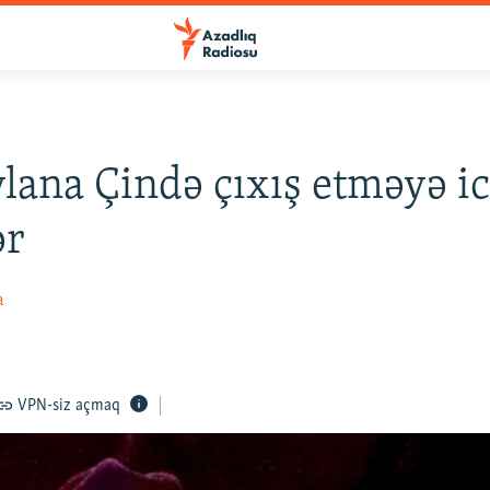
lana Çində çıxış etməyə i
ər
a
VPN-siz açmaq