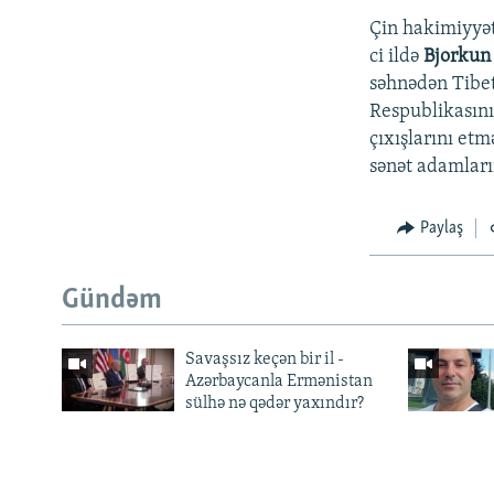
Çin hakimiyyəti
ci ildə
Bjorku
səhnədən Tibet
Respublikasını
çıxışlarını etm
sənət adamları
Paylaş
Gündəm
Savaşsız keçən bir il -
Azərbaycanla Ermənistan
sülhə nə qədər yaxındır?