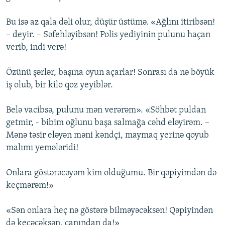
Bu isə az qala dəli olur, düşür üstümə. «Ağlını itiribsən!
– deyir. – Səfehləyibsən! Polis yediyinin pulunu haçan
verib, indi verə!
Özünü şərlər, başına oyun açarlar! Sonrası da nə böyük
iş olub, bir kilo qoz yeyiblər.
Belə vacibsə, pulunu mən verərəm». «Söhbət puldan
getmir, - bibim oğlunu başa salmağa cəhd eləyirəm. –
Mənə təsir eləyən məni kəndçi, maymaq yerinə qoyub
malımı yemələridi!
Onlara göstərəcəyəm kim olduğumu. Bir qəpiyimdən də
keçmərəm!»
«Sən onlara heç nə göstərə bilməyəcəksən! Qəpiyindən
də keçəcəksən, canından da!»