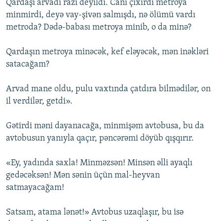
Qardaşı arvadı razı deyildi. Canı çıxırdı metroya
minmirdi, deyə vay-şivən salmışdı, nə ölümü vardı
metroda? Dədə-babası metroya minib, o da minə?
Qardaşın metroya minəcək, kef eləyəcək, mən inəkləri
satacağam?
Arvad mane oldu, pulu vaxtında çatdıra bilmədilər, on
il verdilər, getdi».
Gətirdi məni dayanacağa, minmişəm avtobusa, bu da
avtobusun yanıyla qaçır, pəncərəmi döyüb qışqırır.
«Ey, yadında saxla! Minməzsən! Minsən əlli ayaqlı
gedəcəksən! Mən sənin üçün mal-heyvan
satmayacağam!
Satsam, atama lənət!» Avtobus uzaqlaşır, bu isə