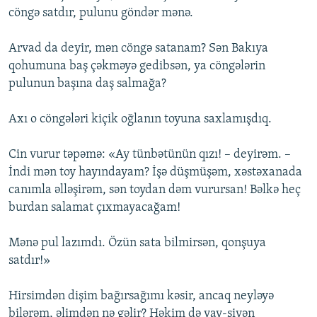
cöngə satdır, pulunu göndər mənə.
Arvad da deyir, mən cöngə satanam? Sən Bakıya
qohumuna baş çəkməyə gedibsən, ya cöngələrin
pulunun başına daş salmağa?
Axı o cöngələri kiçik oğlanın toyuna saxlamışdıq.
Cin vurur təpəmə: «Ay tünbətünün qızı! – deyirəm. –
İndi mən toy hayındayam? İşə düşmüşəm, xəstəxanada
canımla əlləşirəm, sən toydan dəm vurursan! Bəlkə heç
burdan salamat çıxmayacağam!
Mənə pul lazımdı. Özün sata bilmirsən, qonşuya
satdır!»
Hirsimdən dişim bağırsağımı kəsir, ancaq neyləyə
bilərəm, əlimdən nə gəlir? Həkim də vay-şivən