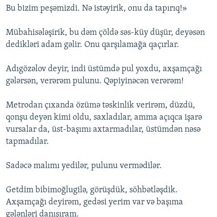
Bu bizim peşəmizdi. Nə istəyirik, onu da tapırıq!»
Mübahisələşirik, bu dəm çöldə səs-küy düşür, deyəsən
dedikləri adam gəlir. Onu qarşılamağa qaçırlar.
Adıgözəlov deyir, indi üstümdə pul yoxdu, axşamçağı
gələrsən, verərəm pulunu. Qəpiyinəcən verərəm!
Metrodan çıxanda özümə təskinlik verirəm, düzdü,
qonşu deyən kimi oldu, saxladılar, amma açıqca işarə
vursalar da, üst-başımı axtarmadılar, üstümdən nəsə
tapmadılar.
Sadəcə malımı yedilər, pulunu vermədilər.
Getdim bibimoğlugilə, görüşdük, söhbətləşdik.
Axşamçağı deyirəm, gedəsi yerim var və başıma
gələnləri danışıram.