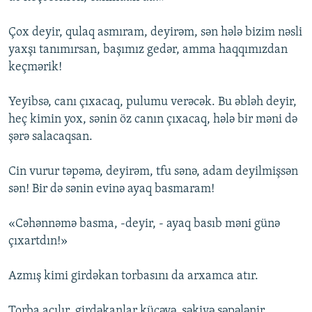
Çox deyir, qulaq asmıram, deyirəm, sən hələ bizim nəsli
yaxşı tanımırsan, başımız gedər, amma haqqımızdan
keçmərik!
Yeyibsə, canı çıxacaq, pulumu verəcək. Bu əbləh deyir,
heç kimin yox, sənin öz canın çıxacaq, hələ bir məni də
şərə salacaqsan.
Cin vurur təpəmə, deyirəm, tfu sənə, adam deyilmişsən
sən! Bir də sənin evinə ayaq basmaram!
«Cəhənnəmə basma, -deyir, - ayaq basıb məni günə
çıxartdın!»
Azmış kimi girdəkan torbasını da arxamca atır.
Torba açılır, girdəkanlar küçəyə, səkiyə səpələnir,