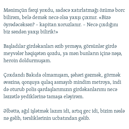
Mənimçün fərqi yoxdu, sadəcə xatırlatmağı özümə borc
bilirəm, belə demək necə olsa yaxşı çıxmır. «Bizə
öyrədəcəksən? – kapitan xoruzlanır. – Necə çıxdığını
biz səndən yaxşı bilirik!»
Başladılar girdəkanları əzib yeməyə, görsünlər girdə
meyvələr həqiqətən qozdu, ya mən bunların içinə nəşə,
heroin doldurmuşam.
Çoxdandı Bakıda olmamışam, şəhəri gəzmək, görmək
əvəzinə, qonşuya qulaq asmayıb mindim metroya, indi
də oturub polis qardaşlarımızın girdəkanlarımı necə
ləzzətlə yediklərinə tamaşa eləyirəm.
Əlbəttə, ağıl işlətmək lazım idi, artıq gec idi, bizim nəslə
nə gəlib, tərsliklərinin ucbatından gəlib.