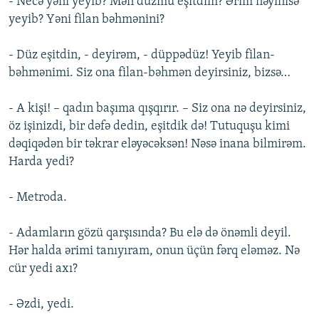
- Necə yəni yeyib? Mən düzmü eşitdim? Ərim nəyinisə
yeyib? Yəni filan bəhmənini?
- Düz eşitdin, - deyirəm, - düppədüz! Yeyib filan-
bəhmənimi. Siz ona filan-bəhmən deyirsiniz, bizsə…
- A kişi! – qadın başıma qışqırır. – Siz ona nə deyirsiniz,
öz işinizdi, bir dəfə dedin, eşitdik də! Tutuquşu kimi
dəqiqədən bir təkrar eləyəcəksən! Nəsə inana bilmirəm.
Harda yedi?
- Metroda.
- Adamların gözü qarşısında? Bu elə də önəmli deyil.
Hər halda ərimi tanıyıram, onun üçün fərq eləməz. Nə
cür yedi axı?
- Əzdi, yedi.