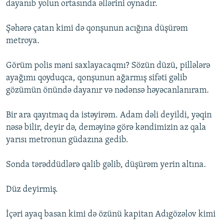
dayanıb yolun ortasında əllərini oynadır.
Şəhərə çatan kimi də qonşunun acığına düşürəm
metroya.
Görüm polis məni saxlayacaqmı? Sözün düzü, pillələrə
ayağımı qoyduqca, qonşunun ağarmış sifəti gəlib
gözümün önündə dayanır və nədənsə həyəcanlanıram.
Bir ara qayıtmaq da istəyirəm. Adam dəli deyildi, yəqin
nəsə bilir, deyir də, deməyinə görə kəndimizin az qala
yarısı metronun güdazına gedib.
Sonda tərəddüdlərə qalib gəlib, düşürəm yerin altına.
Düz deyirmiş.
İçəri ayaq basan kimi də özünü kapitan Adıgözəlov kimi