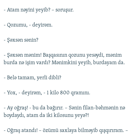
- Atam nəyini yeyib? – soruşur.
- Qozumu, - deyirəm.
- Şəxsən sənin?
- Şəxsən mənim! Başqasının qozunu yesəydi, mənim
burda nə işim vardı? Mənimkini yeyib, burdayam da.
- Belə tamam, yerli dibli?
- Yox, - deyirəm, - 1 kilo 800 qramını.
- Ay oğraş! - bu da bağırır. – Sənin filan-bəhmənin nə
boydaydı, atam da iki kilosunu yeyə?!
- Oğraş atandı! – özümü saxlaya bilməyib qışqırıram. –