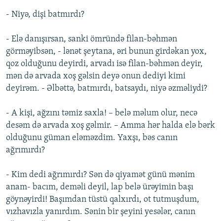
- Niyə, dişi batmırdı?
- Elə danışırsan, sanki ömründə filan-bəhmən
görməyibsən, - lənət şeytana, əri bunun girdəkan yox,
qoz olduğunu deyirdi, arvadı isə filan-bəhmən deyir,
mən də arvada xoş gəlsin deyə onun dediyi kimi
deyirəm. - Əlbəttə, batmırdı, batsaydı, niyə əzməliydi?
- A kişi, ağzını təmiz saxla! – belə məlum olur, necə
desəm də arvada xoş gəlmir. – Amma hər halda elə bərk
olduğunu güman eləməzdim. Yaxşı, bəs canın
ağrımırdı?
- Kim dedi ağrımırdı? Sən də qiyamət günü mənim
anam- bacım, deməli deyil, lap belə ürəyimin başı
göynəyirdi! Başımdan tüstü qalxırdı, ot tutmuşdum,
vızhavızla yanırdım. Sənin bir şeyini yesələr, canın