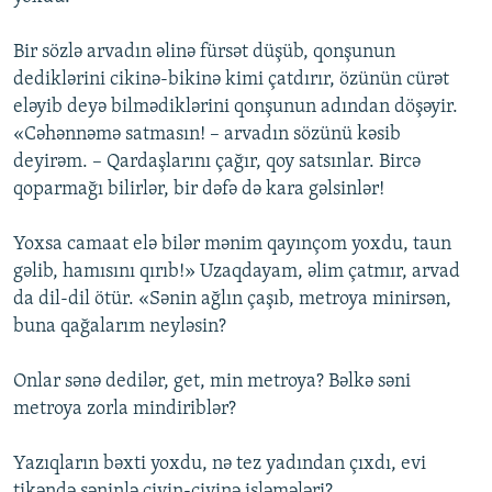
Bir sözlə arvadın əlinə fürsət düşüb, qonşunun
dediklərini cikinə-bikinə kimi çatdırır, özünün cürət
eləyib deyə bilmədiklərini qonşunun adından döşəyir.
«Cəhənnəmə satmasın! – arvadın sözünü kəsib
deyirəm. – Qardaşlarını çağır, qoy satsınlar. Bircə
qoparmağı bilirlər, bir dəfə də kara gəlsinlər!
Yoxsa camaat elə bilər mənim qayınçom yoxdu, taun
gəlib, hamısını qırıb!» Uzaqdayam, əlim çatmır, arvad
da dil-dil ötür. «Sənin ağlın çaşıb, metroya minirsən,
buna qağalarım neyləsin?
Onlar sənə dedilər, get, min metroya? Bəlkə səni
metroya zorla mindiriblər?
Yazıqların bəxti yoxdu, nə tez yadından çıxdı, evi
tikəndə səninlə çiyin-çiyinə işləmələri?