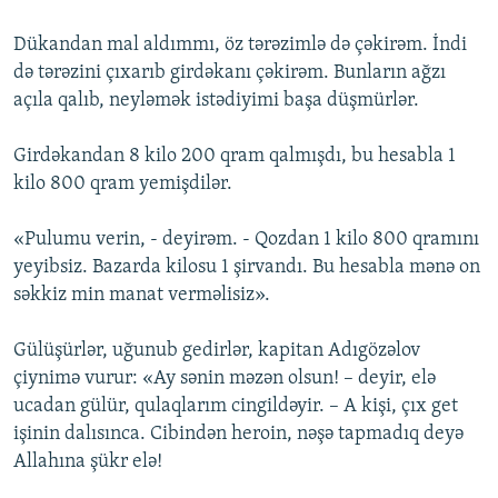
Dükandan mal aldımmı, öz tərəzimlə də çəkirəm. İndi
də tərəzini çıxarıb girdəkanı çəkirəm. Bunların ağzı
açıla qalıb, neyləmək istədiyimi başa düşmürlər.
Girdəkandan 8 kilo 200 qram qalmışdı, bu hesabla 1
kilo 800 qram yemişdilər.
«Pulumu verin, - deyirəm. - Qozdan 1 kilo 800 qramını
yeyibsiz. Bazarda kilosu 1 şirvandı. Bu hesabla mənə on
səkkiz min manat verməlisiz».
Gülüşürlər, uğunub gedirlər, kapitan Adıgözəlov
çiynimə vurur: «Ay sənin məzən olsun! – deyir, elə
ucadan gülür, qulaqlarım cingildəyir. – A kişi, çıx get
işinin dalısınca. Cibindən heroin, nəşə tapmadıq deyə
Allahına şükr elə!