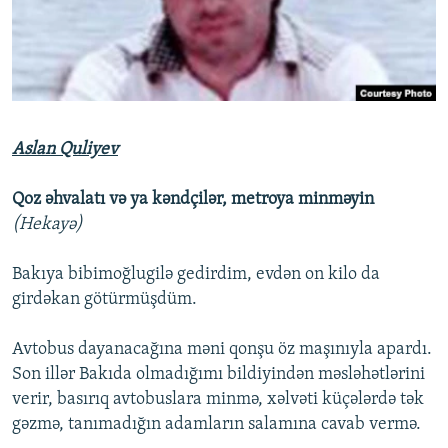
İNFOQRAFIKA
AZƏRBAYCAN ƏDƏBIYYATI KITABXANASI
MISSIYAMIZ
BIZI IZLƏ
KARIKATURA
İSLAM VƏ DEMOKRATIYA
PEŞƏ ETIKASI VƏ JURNALISTIKA STANDARTLARIMIZ
İZ - MƏDƏNIYYƏT PROQRAMI
MATERIALLARIMIZDAN ISTIFADƏ
AZADLIQRADIOSU MOBIL TELEFONUNUZDA
RFE/RL-in bütün saytları
Aslan Quliyev
BIZIMLƏ ƏLAQƏ
Qoz əhvalatı və ya kəndçilər, metroya minməyin
XƏBƏR BÜLLETENLƏRIMIZ
(Hekayə)
Bakıya bibimoğlugilə gedirdim, evdən on kilo da
girdəkan götürmüşdüm.
Avtobus dayanacağına məni qonşu öz maşınıyla apardı.
Son illər Bakıda olmadığımı bildiyindən məsləhətlərini
verir, basırıq avtobuslara minmə, xəlvəti küçələrdə tək
gəzmə, tanımadığın adamların salamına cavab vermə.