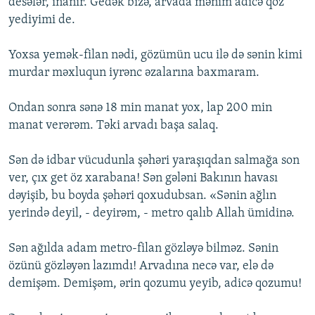
desələr, inanır. Gedək bizə, arvada mənim adicə qoz
yediyimi de.
Yoxsa yemək-filan nədi, gözümün ucu ilə də sənin kimi
murdar məxluqun iyrənc əzalarına baxmaram.
Ondan sonra sənə 18 min manat yox, lap 200 min
manat verərəm. Təki arvadı başa salaq.
Sən də idbar vücudunla şəhəri yaraşıqdan salmağa son
ver, çıx get öz xarabana! Sən gələni Bakının havası
dəyişib, bu boyda şəhəri qoxudubsan. «Sənin ağlın
yerində deyil, - deyirəm, - metro qalıb Allah ümidinə.
Sən ağılda adam metro-filan gözləyə bilməz. Sənin
özünü gözləyən lazımdı! Arvadına necə var, elə də
demişəm. Demişəm, ərin qozumu yeyib, adicə qozumu!