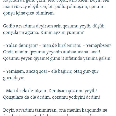
Kapitan da gəlib çıxır, əsib coşur, asıb kəsir. Deyir, sən
məni rüsvay eləyibsən, bir pulluq olmuşam, qonum-
qonşu içinə çıxa bilmirəm.
Gedib arvadıma deyirsən ərin qozumu yeyib, düşüb
qonşuların ağzına. Kimin ağzını yumum?
- Yalan demişəm? – mən də hirslənirəm. – Yeməyibsən?
Onda mənim qozumu yeyənin atabaatasına lənət!
Qozumu yeyən qiyamət günü it sifətində yanıma gəlsin!
- Yemişəm, ancaq qoz! – elə bağırır, otaq gur-gur
guruldayır.
- Mən də elə demişəm. Demişəm qozumu yeyib!
Qonşulara da elə dedim, qozumu yediyini dedim!
Deyir, arvadımı tanımırsan, ona mənim haqqımda nə