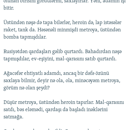
olunan birisini gördülərmi, saxlayırlar. Yəni, adamın işi
bitir.
Üstündən nəşə də tapa bilərlər, heroin də, lap istəsələr
raket, tank da. Həsənəli minmişdi metroya, üstündən
bomba tapmışdılar.
Rusiyətdən qardaşları gəlib qurtardı. Bahadırdan nəşə
tapmışdılar, ev-eşiyini, mal-qarasını satıb qurtardı.
Ağacəfər ehtiyatlı adamdı, ancaq bir dəfə özünü
saxlaya bilmir, deyir nə ola, ola, minəcəyəm metroya,
görüm nə olan şeydi?
Düşür metroya, üstündən heroin tapırlar. Mal-qarasını
satdı, bəs eləmədi, qardaşı da başladı inəklərini
satmağa.