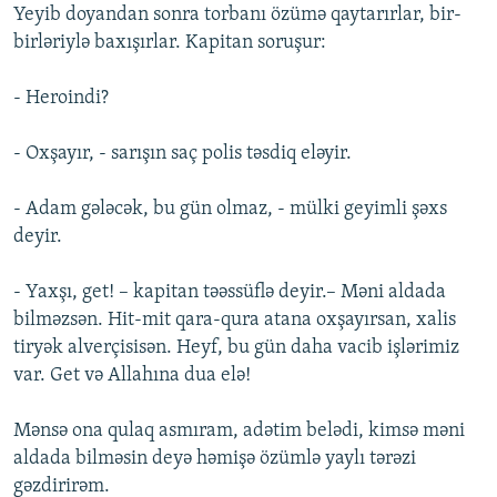
Yeyib doyandan sonra torbanı özümə qaytarırlar, bir-
birləriylə baxışırlar. Kapitan soruşur:
- Heroindi?
- Oxşayır, - sarışın saç polis təsdiq eləyir.
- Adam gələcək, bu gün olmaz, - mülki geyimli şəxs
deyir.
- Yaxşı, get! – kapitan təəssüflə deyir.– Məni aldada
bilməzsən. Hit-mit qara-qura atana oxşayırsan, xalis
tiryək alverçisisən. Heyf, bu gün daha vacib işlərimiz
var. Get və Allahına dua elə!
Mənsə ona qulaq asmıram, adətim belədi, kimsə məni
aldada bilməsin deyə həmişə özümlə yaylı tərəzi
gəzdirirəm.