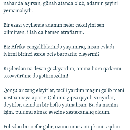
nahar dalaşırsan, günah atanda olub, adamın şeyini
yeməməliydi.
Bir əzası yeyiləndə adamın nələr çəkdiyini sən
bilmirsən, illah da həmən ətraflarını.
Biz Afrika çəngəlliklərində yaşamırıq, insan evladı
iyirmi birinci əsrdə belə barbarlıq eləyərmi?
Kişilərdən nə desən gözləyərdim, amma bura qədərini
təsəvvürümə də gətirməzdim!
Qonşular zəng eləyirlər, təcili yardım maşını gəlib məni
xəstəxanaya aparır. Qolumu gipsə qoyub sarıyırlar,
deyirlər, azından bir həftə yatmalısan. Bu da mənim
işim, pulumu almaq əvəzinə xəstəxanalıq oldum.
Polisdən bir nəfər gəlir, özünü müstəntiq kimi təqdim