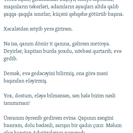
maşınların təkərləri, adamların ayaqları altda qalıb
şaqqa-şaqqla sınırlar, küçəni qəhqəhə götürüb başına.
Xəcalətdən əriyib yerə girirəm.
Nə isə, qanım dönür it qanına, gəlirəm metroya.
Deyirlər, kapitan burda yoxdu, növbəsi qurtarıb, evə
gedib.
Demək, evə gedəcəyini bilirmiş, ona görə məni
başından eləyirmiş.
Yox, dostum, eləyə bilməzsən, sən hələ bizim nəsli
tanımırsan!
Ünvanını öyrənib gedirəm evinə. Qapının zəngini
basıram, dolu bədənli, sarışın bir qadın çıxır. Məlum