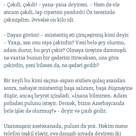
- Çəkdi, çəkdi! – yana-yana deyirəm. – Həm də elə
əncam çəkdi, lap ciyərimi yandırdı! Öz tərəzimlə
çəkmişdim. Əvvəlsə on kilo idi.
- Dayan görüm! – müstəntiq əti çimçəşirmiş kimi deyir.
– Yaxşı, sən onu niyə çəkirdin? Yəni belə şey olurmu,
adam durur, bu şeyi çəkir? Olmaya ürəyinə dammışdı
nə vaxtsa bunun bir qədərini itirəcəksən, ona görə
çəkirdin, yəni biləsən də, nə qədəri gedib?
Bir xeyli bu kimi saçma-sapan sözlərə qulaq asandan
sonra, nəhayət müstəntiqi başa salıram, başa düşməyinə
düşür, ancaq heyrət içindədi. «İnana bilmirəm. Adam
polisdən pulunu istəyir. Demək, bizim Azərbaycanda
belə işlər də olurmuş?» - deyir və çıxıb gedir.
Uzanmışam xəstəxanada, pulum da yox. Həkim mənə
telefon təşkil eləyir, evə danışıb arvada deyirəm iki