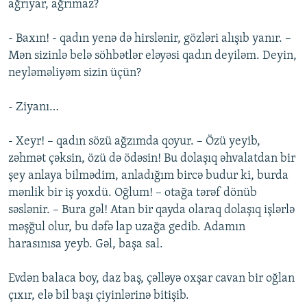
ağrıyar, ağrımaz?
- Baxın! - qadın yenə də hirslənir, gözləri alışıb yanır. –
Mən sizinlə belə söhbətlər eləyəsi qadın deyiləm. Deyin,
neyləməliyəm sizin üçün?
- Ziyanı…
- Xeyr! – qadın sözü ağzımda qoyur. – Özü yeyib,
zəhmət çəksin, özü də ödəsin! Bu dolaşıq əhvalatdan bir
şey anlaya bilmədim, anladığım bircə budur ki, burda
mənlik bir iş yoxdü. Oğlum! – otağa tərəf dönüb
səslənir. – Bura gəl! Atan bir qayda olaraq dolaşıq işlərlə
məşğul olur, bu dəfə lap uzağa gedib. Adamın
harasınısa yeyb. Gəl, başa sal.
Evdən balaca boy, daz baş, çəlləyə oxşar cavan bir oğlan
çıxır, elə bil başı çiyinlərinə bitişib.