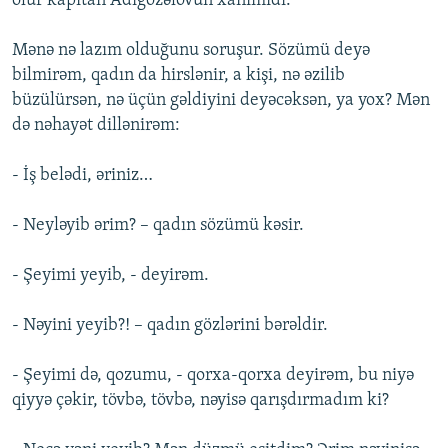
olur kapıtan Adıgözəlovun xanımıdı.
Mənə nə lazım olduğunu soruşur. Sözümü deyə
bilmirəm, qadın da hirslənir, a kişi, nə əzilib
büzülürsən, nə üçün gəldiyini deyəcəksən, ya yox? Mən
də nəhayət dillənirəm:
- İş belədi, əriniz…
- Neyləyib ərim? – qadın sözümü kəsir.
- Şeyimi yeyib, - deyirəm.
- Nəyini yeyib?! – qadın gözlərini bərəldir.
- Şeyimi də, qozumu, - qorxa-qorxa deyirəm, bu niyə
qiyyə çəkir, tövbə, tövbə, nəyisə qarışdırmadım ki?