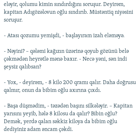
eləyir, qolumu kimin sındırdığını soruşur. Deyirəm,
kapitan Adıgözəlovun oğlu sındırıb. Müstəntiq niyəsini
soruşur.
- Atası qozumu yemişdi, - başlayıram izah eləməyə.
- Nəyini? – qələmi kağızın üzərinə qoyub gözünü belə
çəkmədən heyrətlə mənə baxır. - Necə yəni, sən indi
şeysiz qalıbsan?
- Yox, - deyirəm, - 8 kilo 200 qramı qalır. Daha doğrusu
qalmır, onun da bibim oğlu axırına çıxdı.
- Başa düşmədim, - təzədən başını silkələyir. – Kapitan
yarısını yeyib, hələ 8 kilosu da qalır? Bibin oğlu?
Demək, yerdə qalan səkkiz kiloya da bibim oğlu
dediyiniz adam əncam çəkdi.