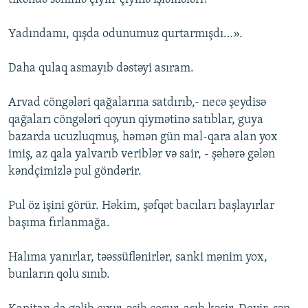
Yadındamı, qışda odunumuz qurtarmışdı…».
Daha qulaq asmayıb dəstəyi asıram.
Arvad cöngələri qağalarına satdırıb,- necə şeydisə
qağaları cöngələri qoyun qiymətinə satıblar, guya
bazarda ucuzluqmuş, həmən gün mal-qara alan yox
imiş, az qala yalvarıb veriblər və sair, - şəhərə gələn
kəndçimizlə pul göndərir.
Pul öz işini görür. Həkim, şəfqət bacıları başlayırlar
başıma fırlanmağa.
Halıma yanırlar, təəssüflənirlər, sanki mənim yox,
bunların qolu sınıb.