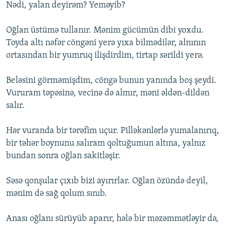
Nədi, yalan deyirəm? Yeməyib?
Oğlan üstümə tullanır. Mənim gücümün dibi yoxdu.
Toyda altı nəfər cöngəni yerə yıxa bilmədilər, alnının
ortasından bir yumruq ilişdirdim, tirtap sərildi yerə.
Beləsini görməmişdim, cöngə bunun yanında boş şeydi.
Vururam təpəsinə, vecinə də almır, məni əldən-dildən
salır.
Hər vuranda bir tərəfim uçur. Pilləkənlərlə yumalanırıq,
bir təhər boynunu salıram qoltuğumun altına, yalnız
bundan sonra oğlan sakitləşir.
Səsə qonşular çıxıb bizi ayırırlar. Oğlan özündə deyil,
mənim də sağ qolum sınıb.
Anası oğlanı sürüyüb aparır, hələ bir məzəmmətləyir də,