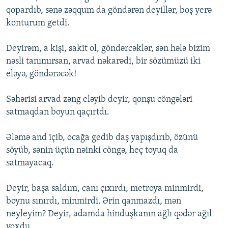
qopardıb, sənə zəqqum da göndərən deyillər, boş yerə
konturum getdi.
Deyirəm, a kişi, sakit ol, göndərcəklər, sən hələ bizim
nəsli tanımırsan, arvad nəkarədi, bir sözümüzü iki
eləyə, göndərəcək!
Səhərisi arvad zəng eləyib deyir, qonşu cöngələri
satmaqdan boyun qaçırtdı.
Ələmə and içib, ocağa gedib daş yapışdırıb, özünü
söyüb, sənin üçün nəinki cöngə, heç toyuq da
satmayacaq.
Deyir, başa saldım, canı çıxırdı, metroya minmirdi,
boynu sınırdı, minmirdi. Ərin qanmazdı, mən
neyleyim? Deyir, adamda hinduşkanın ağlı qədər ağıl
yoxdu.