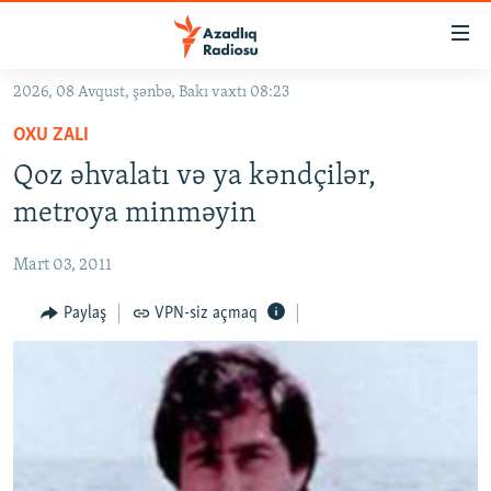
Keçid
linkləri
Əsas
2026, 08 Avqust, şənbə, Bakı vaxtı 08:23
məzmuna
GÜNDƏM
OXU ZALI
qayıt
#İZAHLA
Əsas
Qoz əhvalatı və ya kəndçilər,
KORRUPSIOMETR
naviqasiyaya
metroya minməyin
qayıt
#ƏSLINDƏ
Axtarışa
Mart 03, 2011
FƏRQƏ BAX
keç
QANUNI DOĞRU
Paylaş
VPN-siz açmaq
ARAŞDIRMA
MULTIMEDIA
RADIO ARXIV
VIDEO
HAQQIMIZDA
FOTOQALEREYA
OXU ZALI