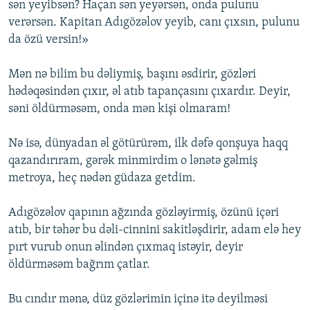
sən yeyibsən? Haçan sən yeyərsən, onda pulunu
verərsən. Kapitan Adıgözəlov yeyib, canı çıxsın, pulunu
da özü versin!»
Mən nə bilim bu dəliymiş, başını əsdirir, gözləri
hədəqəsindən çıxır, əl atıb tapançasını çıxardır. Deyir,
səni öldürməsəm, onda mən kişi olmaram!
Nə isə, dünyadan əl götürürəm, ilk dəfə qonşuya haqq
qazandırıram, gərək minmirdim o lənətə gəlmiş
metroya, heç nədən güdaza getdim.
Adıgözəlov qapının ağzında gözləyirmiş, özünü içəri
atıb, bir təhər bu dəli-cinnini sakitləşdirir, adam elə hey
pırt vurub onun əlindən çıxmaq istəyir, deyir
öldürməsəm bağrım çatlar.
Bu cındır mənə, düz gözlərimin içinə itə deyilməsi