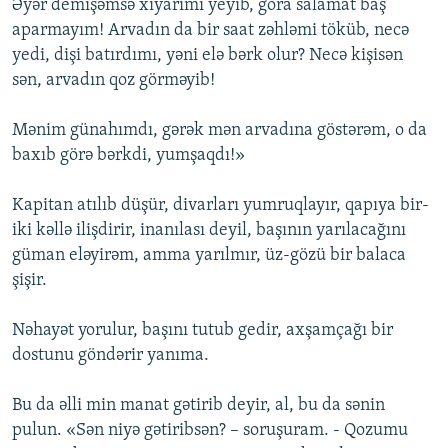
Əyər demişəmsə xiyarımı yeyib, gora salamat baş
aparmayım! Arvadın da bir saat zəhləmi töküb, necə
yedi, dişi batırdımı, yəni elə bərk olur? Necə kişisən
sən, arvadın qoz görməyib!
Mənim günahımdı, gərək mən arvadına göstərəm, o da
baxıb görə bərkdi, yumşaqdı!»
Kapitan atılıb düşür, divarları yumruqlayır, qapıya bir-
iki kəllə ilişdirir, inanılası deyil, başının yarılacağını
güman eləyirəm, amma yarılmır, üz-gözü bir balaca
şişir.
Nəhayət yorulur, başını tutub gedir, axşamçağı bir
dostunu göndərir yanıma.
Bu da əlli min manat gətirib deyir, al, bu da sənin
pulun. «Sən niyə gətiribsən? – soruşuram. - Qozumu