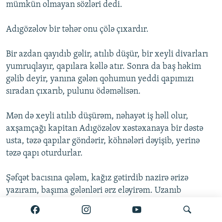
mümkün olmayan sözləri dedi.
Adıgözəlov bir təhər onu çölə çıxardır.
Bir azdan qayıdıb gəlir, atılıb düşür, bir xeyli divarları
yumruqlayır, qapılara kəllə atır. Sonra da baş həkim
gəlib deyir, yanına gələn qohumun yeddi qapımızı
sıradan çıxarıb, pulunu ödəməlisən.
Mən də xeyli atılıb düşürəm, nəhayət iş həll olur,
axşamçağı kapitan Adıgözəlov xəstəxanaya bir dəstə
usta, təzə qapılar göndərir, köhnələri dəyişib, yerinə
təzə qapı oturdurlar.
Şəfqət bacısına qələm, kağız gətirdib nazirə ərizə
yazıram, başıma gələnləri ərz eləyirəm. Uzanıb
xəstəxanada gözləyirəm, cavab əvəzinə kapitan
Adıgözəlov gəlir. Hirslidi, bir xeyli qışqırır, ancaq daha