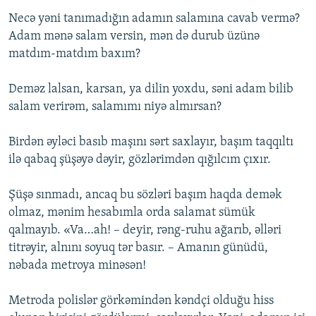
Necə yəni tanımadığın adamın salamına cavab vermə?
Adam mənə salam versin, mən də durub üzünə
matdım-matdım baxım?
Deməz lalsan, karsan, ya dilin yoxdu, səni adam bilib
salam verirəm, salamımı niyə almırsan?
Birdən əyləci basıb maşını sərt saxlayır, başım taqqıltı
ilə qabaq şüşəyə dəyir, gözlərimdən qığılcım çıxır.
Şüşə sınmadı, ancaq bu sözləri başım haqda demək
olmaz, mənim hesabımla orda salamat sümük
qalmayıb. «Va…ah! – deyir, rəng-ruhu ağarıb, əlləri
titrəyir, alnını soyuq tər basır. – Amanın günüdü,
nəbada metroya minəsən!
Metroda polislər görkəmindən kəndçi olduğu hiss