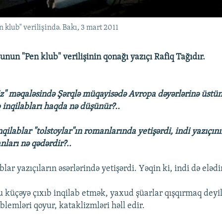
klub" verilişində. Bakı, 3 mart 2011
unun "Pen klub" verilişinin qonağı yazıçı Rafiq Tağıdır.
iz" məqaləsində Şərqlə müqayisədə Avropa dəyərlərinə üstü
b inqilabları haqda nə düşünür?..
qilablar "tolstoylar"ın romanlarında yetişərdi, indi yazıçın
ları nə qədərdir?..
blar yazıçıların əsərlərində yetişərdi. Yəqin ki, indi də elədi
u küçəyə çıxıb inqilab etmək, yaxud şüarlar qışqırmaq deyil
blemləri qoyur, kataklizmləri həll edir.