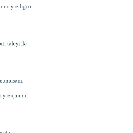
çının yazdığı o
i, taleyi ilə
i oxumuşam.
i yazıçınının