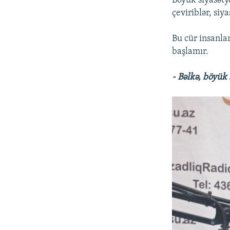
Böyük siyasəty
çeviriblər, siya
Bu cür insanla
başlamır.
- Bəlkə, böyük