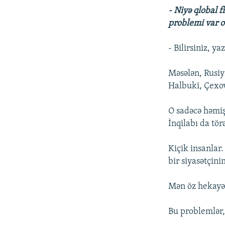
- Niyə qlobal f
problemi var o
- Bilirsiniz, y
Məsələn, Rusiy
Halbuki, Çexov
O sadəcə həmiş
İnqilabı da tö
Kiçik insanlar.
bir siyasətçinin
Mən öz hekayə
Bu problemlər, 