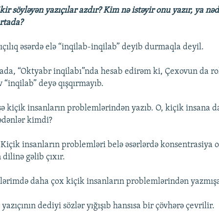
ikir söyləyən yazıçılar azdır? Kim nə istəyir onu yazır, ya n
rtada?
azıçılıq əsərdə elə “inqilab-inqilab” deyib durmaqla deyil.
ada, “Oktyabr inqilabı”nda hesab edirəm ki, Çexovun da ro
 “inqilab” deyə qışqırmayıb.
ə kiçik insanların problemlərindən yazıb. O, kiçik insana d
rədənlər kimdi?
 Kiçik insanların problemləri belə əsərlərdə konsentrasiya o
 dilinə gəlib çıxır.
lərimdə daha çox kiçik insanların problemlərindən yazmış
yazıçının dediyi sözlər yığışıb hansısa bir çövhərə çevrilir.