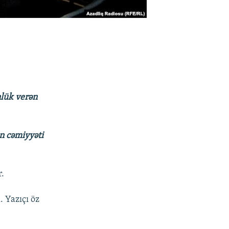
nlük verən
ın cəmiyyəti
r.
. Yazıçı öz