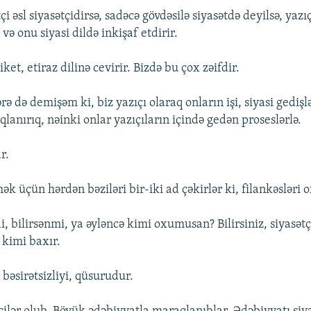
çi əsl siyasətçidirsə, sadəcə gövdəsilə siyasətdə deyilsə, yazı
və onu siyasi dildə inkişaf etdirir.
ket, etiraz dilinə cevirir. Bizdə bu çox zəifdir.
rə də demişəm ki, biz yazıçı olaraq onların işi, siyasi gedişlər
anırıq, nəinki onlar yazıçıların içində gedən proseslərlə.
r.
ək üçün hərdən bəziləri bir-iki ad çəkirlər ki, filankəslər
, bilirsənmi, ya əyləncə kimi oxumusan? Bilirsiniz, siyasətç
 kimi baxır.
 bəsirətsizliyi, qüsurudur.