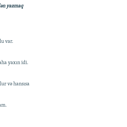
ədən yazmaq
lu var.
aha yaxın idi.
lur və hansısa
am.