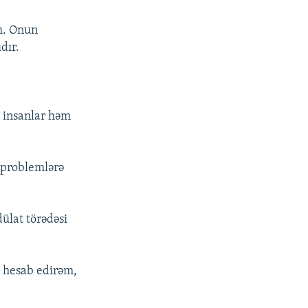
am. Onun
dır.
, insanlar həm
 problemlərə
dülat törədəsi
ə hesab edirəm,