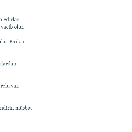
a edirlər.
vacib olur.
ilər. Birdən-
ablardan
 rolu var.
əndirir, müsbət