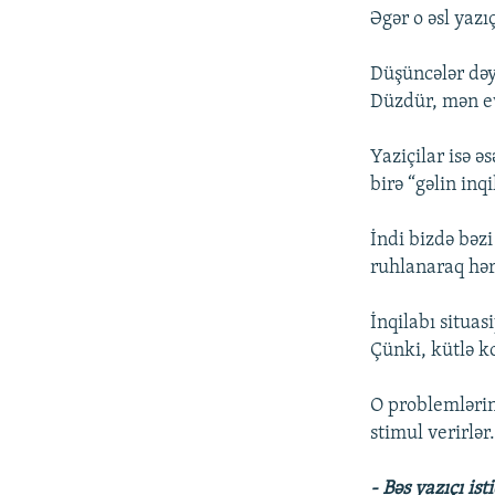
Əgər o əsl yazı
Düşüncələr dəyi
Düzdür, mən ev
Yaziçilar isə ə
birə “gəlin inq
İndi bizdə bəz
ruhlanaraq hərd
İnqilabı situas
Çünki, kütlə ko
O problemlərin 
stimul verirlər
- Bəs yazıçı i