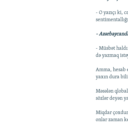
- O yazıçı ki,
sentimentallığı
- Azərbaycanda
- Müsbət haldı
də yazmaq istəy
Amma, hesab ed
yaxın dura bili
Məsələn qlobal 
sözlər deyən ya
Miqdar çoxdur, 
onlar zaman ke