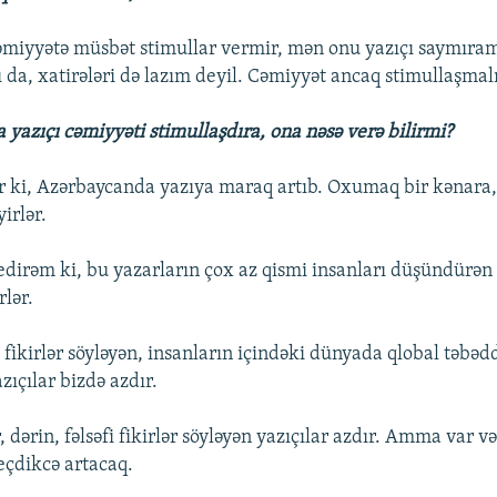
 cəmiyyətə müsbət stimullar vermir, mən onu yazıçı saymır
 da, xatirələri də lazım deyil. Cəmiyyət ancaq stimullaşmalı
 yazıçı cəmiyyəti stimullaşdıra, ona nəsə verə bilirmi?
r ki, Azərbaycanda yazıya maraq artıb. Oxumaq bir kənara
irlər.
irəm ki, bu yazarların çox az qismi insanları düşündürən
rlər.
fikirlər söyləyən, insanların içindəki dünyada qlobal təbəd
zıçılar bizdə azdır.
dərin, fəlsəfi fikirlər söyləyən yazıçılar azdır. Amma var v
çdikcə artacaq.