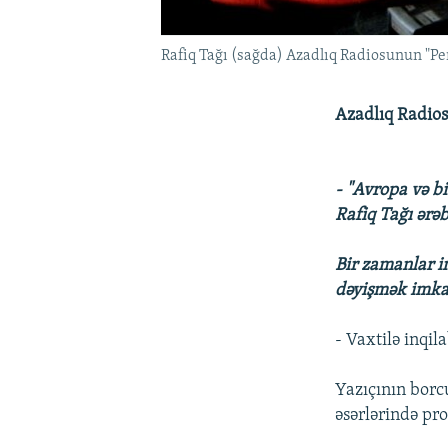
Rafiq Tağı (sağda) Azadlıq Radiosunun "Pen 
Azadlıq Radios
- "Avropa və b
Rafiq Tağı ərə
Bir zamanlar in
dəyişmək imkan
- Vaxtilə inqila
Yazıçının borc
əsərlərində pro