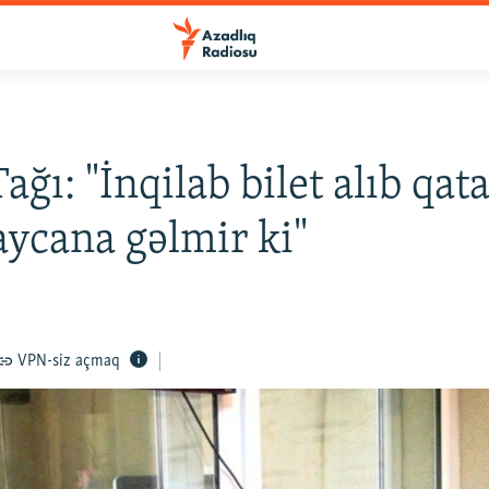
ağı: "İnqilab bilet alıb qat
ycana gəlmir ki"
VPN-siz açmaq