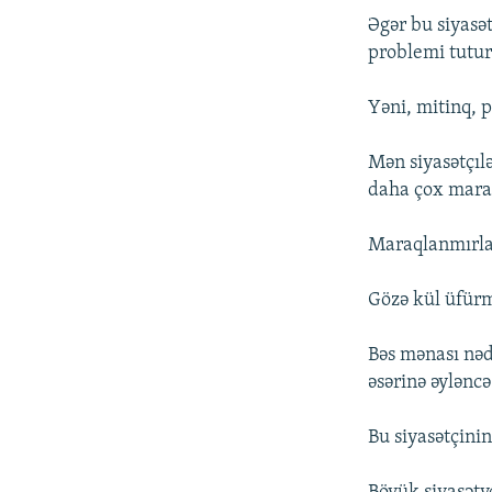
Əgər bu siyasət
problemi tutur 
Yəni, mitinq, pi
Mən siyasətçılə
daha çox maraql
Maraqlanmırla
Gözə kül üfürm
Bəs mənası nədi
əsərinə əyləncə
Bu siyasətçinin