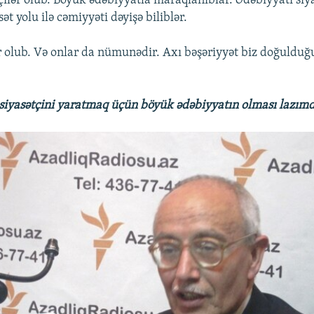
çilər olub. Böyük ədəbiyyatla maraqlanıblar. Ədəbiyyatı siy
sət yolu ilə cəmiyyəti dəyişə biliblər.
r olub. Və onlar da nümunədir. Axı bəşəriyyət biz doğuldu
 siyasətçini yaratmaq üçün böyük ədəbiyyatın olması lazımd