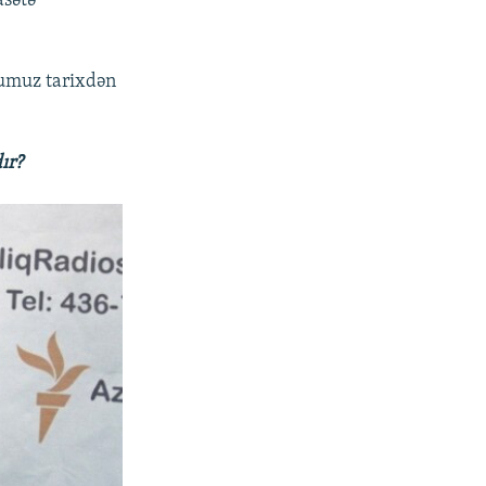
asətə
ğumuz tarixdən
ır?