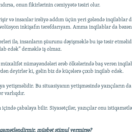
çıdırsa, onun fikirlərinin cəmiyyətə təsiri olur.
şir və insanlar irəliyə addım üçün yeri gələndə inqilablar d
olüsyon inkişafın tərəfdarıyam. Amma inqilablar da bəzən 
sərləri ilə, insanların şüurunu dəyişməklə bu işə təsir etməlid
ilab edək” deməklə iş olmaz.
i müxalifət nümayəndələri ərəb ölkələrində baş verən inqil
ən deyirlər ki, gəlin biz də küçələrə çıxıb inqilab edək.
iya yetişməlidir. Bu situasiyanın yetişməsində yazıçıların da
r varlıqdır.
içində çabalaya bilir. Siyasətçilər, yazıçılar onu istiqamətl
.
stiqamətləndirmir, müsbət stimul vermirsə?