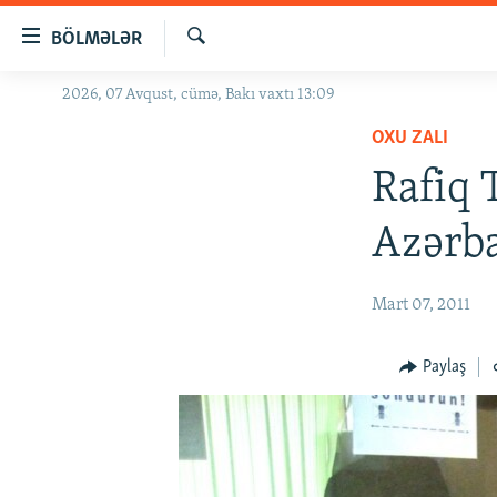
Keçid
BÖLMƏLƏR
linkləri
Axtar
Əsas
2026, 07 Avqust, cümə, Bakı vaxtı 13:09
GÜNDƏM
məzmuna
OXU ZALI
#İZAHLA
qayıt
Əsas
Rafiq T
KORRUPSIOMETR
naviqasiyaya
#ƏSLINDƏ
qayıt
Azərba
Axtarışa
FƏRQƏ BAX
keç
QANUNI DOĞRU
Mart 07, 2011
ARAŞDIRMA
Paylaş
MULTIMEDIA
RADIO ARXIV
VIDEO
HAQQIMIZDA
FOTOQALEREYA
OXU ZALI