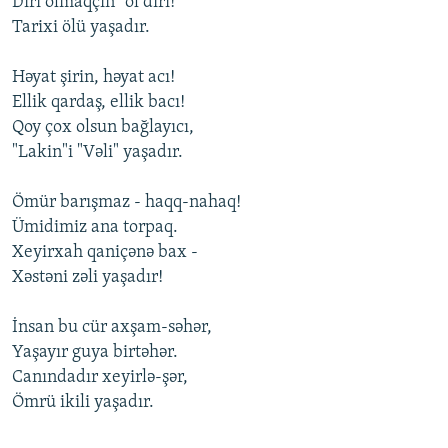
Diri olmaqçın "ol diri!"
Tarixi ölü yaşadır.
Həyat şirin, həyat acı!
Ellik qardaş, ellik bacı!
Qoy çox olsun bağlayıcı,
"Lakin"i "Vəli" yaşadır.
Ömür barışmaz - haqq-nahaq!
Ümidimiz ana torpaq.
Xeyirxah qaniçənə bax -
Xəstəni zəli yaşadır!
İnsan bu cür axşam-səhər,
Yaşayır guya birtəhər.
Canındadır xeyirlə-şər,
Ömrü ikili yaşadır.