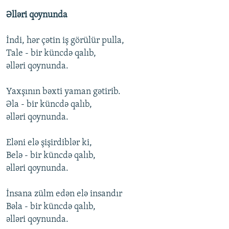
Əlləri qoynunda
İndi, hər çətin iş görülür pulla,
Tale - bir küncdə qalıb,
əlləri qoynunda.
Yaxşının bəxti yaman gətirib.
Əla - bir küncdə qalıb,
əlləri qoynunda.
Eləni elə şişirdiblər ki,
Belə - bir küncdə qalıb,
əlləri qoynunda.
İnsana zülm edən elə insandır
Bəla - bir küncdə qalıb,
əlləri qoynunda.