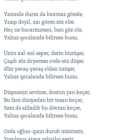
Yanında dursa da baxmaz gözələ,
Yaxşı deyil, axı görən söz elər.
Heç nə bacarmırsan, barı göz elə,
Yalnız qocalanda bilirsən bunu.
Üzün xal-xal səpər, dərin büzüşər,
Çaşıb söz deyərsən evdə söz düşər.
Əlin yavaş-yavaş eldən üzüşər,
Yalnız qocalanda bilirsən bunu.
Düşmənin sevinər, dostun yan keçər,
Bu fani dünyadan bir insan keçər,
Səni də aldadıb bu dövran keçər,
Yalnız qocalanda bilirsən bunu.
Orda oğlun-qızın durub müntəzir,
Yorulmuş ataya rahatlıq gəzir.