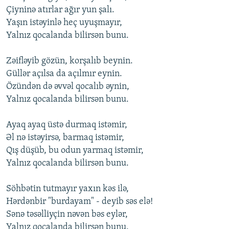
Çiyninə atırlar ağır yun şalı.
Yaşın istəyinlə heç uyuşmayır,
Yalnız qocalanda bilirsən bunu.
Zəifləyib gözün, korşalıb beynin.
Güllər açılsa da açılmır eynin.
Özündən də əvvəl qocalıb əynin,
Yalnız qocalanda bilirsən bunu.
Ayaq ayaq üstə durmaq istəmir,
Əl nə istəyirsə, barmaq istəmir,
Qış düşüb, bu odun yarmaq istəmir,
Yalnız qocalanda bilirsən bunu.
Söhbətin tutmayır yaxın kəs ilə,
Hərdənbir "burdayam" - deyib səs elə!
Sənə təsəlliyçin nəvən bəs eylər,
Yalnız qocalanda bilirsən bunu.