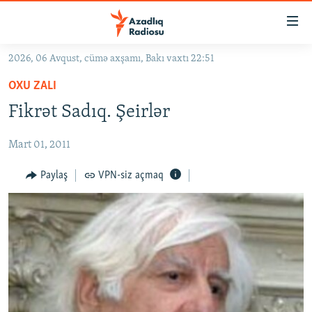
Keçid
linkləri
Əsas
2026, 06 Avqust, cümə axşamı, Bakı vaxtı 22:51
məzmuna
GÜNDƏM
OXU ZALI
qayıt
#İZAHLA
Əsas
Fikrət Sadıq. Şeirlər
KORRUPSIOMETR
naviqasiyaya
qayıt
Mart 01, 2011
#ƏSLINDƏ
Axtarışa
FƏRQƏ BAX
Paylaş
VPN-siz açmaq
keç
QANUNI DOĞRU
ARAŞDIRMA
MULTIMEDIA
RADIO ARXIV
VIDEO
HAQQIMIZDA
FOTOQALEREYA
OXU ZALI