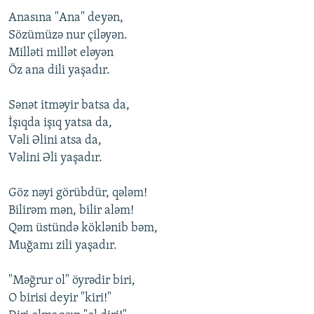
Anasına "Ana" deyən,
Sözümüzə nur çiləyən.
Milləti millət eləyən
Öz ana dili yaşadır.
Sənət itməyir batsa da,
İşıqda işıq yatsa da,
Vəli Əlini atsa da,
Vəlini Əli yaşadır.
Göz nəyi görübdür, qələm!
Bilirəm mən, bilir aləm!
Qəm üstündə köklənib bəm,
Muğamı zili yaşadır.
"Məğrur ol" öyrədir biri,
O birisi deyir "kiri!"