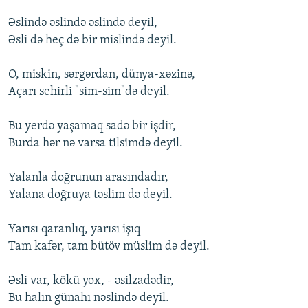
Əslində əslində əslində deyil,
Əsli də heç də bir mislində deyil.
O, miskin, sərgərdan, dünya-xəzinə,
Açarı sehirli "sim-sim"də deyil.
Bu yerdə yaşamaq sadə bir işdir,
Burda hər nə varsa tilsimdə deyil.
Yalanla doğrunun arasındadır,
Yalana doğruya təslim də deyil.
Yarısı qaranlıq, yarısı işıq
Tam kafər, tam bütöv müslim də deyil.
Əsli var, kökü yox, - əsilzadədir,
Bu halın günahı nəslində deyil.