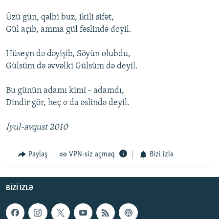
Üzü gün, qəlbi buz, ikili sifət,
Gül açıb, amma gül fəslində deyil.
Hüseyn də dəyişib, Söyün olubdu,
Gülsüm də əvvəlki Gülsüm də deyil.
Bu günün adamı kimi - adamdı,
Dindir gör, heç o da əslində deyil.
İyul-avqust 2010
Paylaş
VPN-siz açmaq
Bizi izlə
BIZI IZLƏ