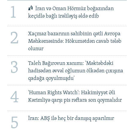
1
İran və Oman Hörmüz boğazından
keçidlə bağlı irəliləyiş əldə edib
2
Xaçmaz bazarının sahibinin qətli Avropa
Məhkəməsində: Hökumətdən cavab tələb
olunur
3
Taleh Bağırovun xanımı: 'Məktəbdəki
hadisədən əvvəl oğlumun ölkədən çıxışına
qadağa qoyulmuşdu'
4
'Human Rights Watch': Hakimiyyət Əli
Kərimliyə qarşı pis rəftara son qoymalıdır
5
İran: ABŞ ilə heç bir danışıq aparılmır