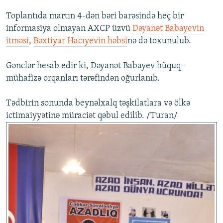
Toplantıda martın 4-dən bəri barəsində heç bir
informasiya olmayan AXCP üzvü
Dəyanət Babayevin
itməsi
,
Bəxtiyar Hacıyevin həbsi
nə də toxunulub.
Gənclər hesab edir ki, Dəyanət Babayev hüquq-
mühafizə orqanları tərəfindən oğurlanıb.
Tədbirin sonunda beynəlxalq təşkilatlara və ölkə
ictimaiyyətinə müraciət qəbul edilib. /Turan/