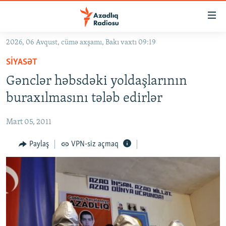
Keçid
linkləri
Əsas
2026, 06 Avqust, cümə axşamı, Bakı vaxtı 09:19
məzmuna
GÜNDƏM
SIYASƏT
qayıt
#İZAHLA
Əsas
Gənclər həbsdəki yoldaşlarının
KORRUPSIOMETR
naviqasiyaya
buraxılmasını tələb edirlər
qayıt
#ƏSLINDƏ
Axtarışa
Mart 05, 2011
FƏRQƏ BAX
keç
QANUNI DOĞRU
Paylaş
VPN-siz açmaq
ARAŞDIRMA
MULTIMEDIA
RADIO ARXIV
VIDEO
HAQQIMIZDA
FOTOQALEREYA
OXU ZALI