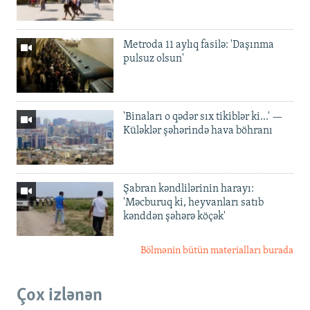
Metroda 11 aylıq fasilə: 'Daşınma
pulsuz olsun'
'Binaları o qədər sıx tikiblər ki...' —
Küləklər şəhərində hava böhranı
Şabran kəndlilərinin harayı:
'Məcburuq ki, heyvanları satıb
kənddən şəhərə köçək'
Bölmənin bütün materialları burada
Çox izlənən