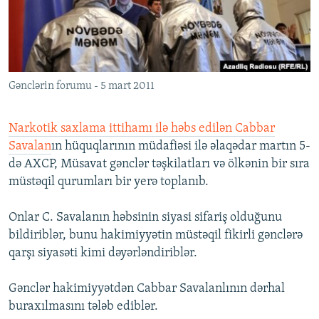
İNFOQRAFIKA
AZƏRBAYCAN ƏDƏBIYYATI KITABXANASI
MISSIYAMIZ
BIZI IZLƏ
KARIKATURA
İSLAM VƏ DEMOKRATIYA
PEŞƏ ETIKASI VƏ JURNALISTIKA STANDARTLARIMIZ
İZ - MƏDƏNIYYƏT PROQRAMI
MATERIALLARIMIZDAN ISTIFADƏ
Gənclərin forumu - 5 mart 2011
AZADLIQRADIOSU MOBIL TELEFONUNUZDA
RFE/RL-in bütün saytları
BIZIMLƏ ƏLAQƏ
Narkotik saxlama ittihamı ilə həbs edilən Cabbar
XƏBƏR BÜLLETENLƏRIMIZ
Savalan
ın hüquqlarının müdafiəsi ilə əlaqədar martın 5-
də AXCP, Müsavat gənclər təşkilatları və ölkənin bir sıra
müstəqil qurumları bir yerə toplanıb.
Onlar C. Savalanın həbsinin siyasi sifariş olduğunu
bildiriblər, bunu hakimiyyətin müstəqil fikirli gənclərə
qarşı siyasəti kimi dəyərləndiriblər.
Gənclər hakimiyyətdən Cabbar Savalanlının dərhal
buraxılmasını tələb ediblər.