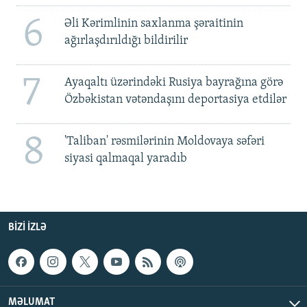
6
Əli Kərimlinin saxlanma şəraitinin
ağırlaşdırıldığı bildirilir
7
Ayaqaltı üzərindəki Rusiya bayrağına görə
Özbəkistan vətəndaşını deportasiya etdilər
8
'Taliban' rəsmilərinin Moldovaya səfəri
siyasi qalmaqal yaradıb
BIZI IZLƏ
MƏLUMAT