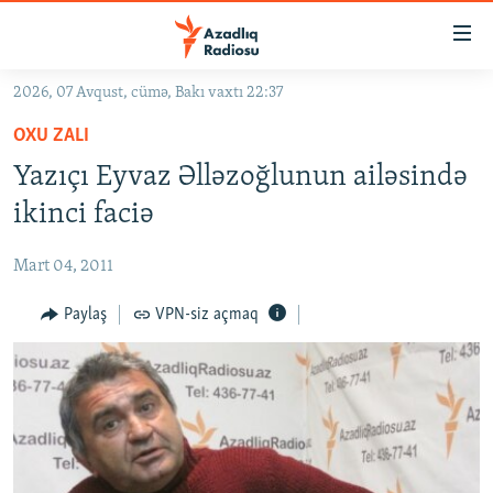
Keçid
linkləri
Əsas
2026, 07 Avqust, cümə, Bakı vaxtı 22:37
məzmuna
GÜNDƏM
OXU ZALI
qayıt
#İZAHLA
Əsas
Yazıçı Eyvaz Əlləzoğlunun ailəsində
KORRUPSIOMETR
naviqasiyaya
ikinci faciə
qayıt
#ƏSLINDƏ
Axtarışa
Mart 04, 2011
FƏRQƏ BAX
keç
QANUNI DOĞRU
Paylaş
VPN-siz açmaq
ARAŞDIRMA
MULTIMEDIA
RADIO ARXIV
VIDEO
HAQQIMIZDA
FOTOQALEREYA
OXU ZALI