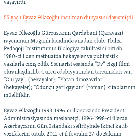
yaşayırdı.
55 yaşlı Eyvaz Əlləzoğlu insultdan dünyasını dəyişmişdi.
Eyvaz Əlləzoğlu Gürcüstanın Qardabani (Qarayazı)
rayonunun Muğanlı kəndində anadan olub. Tbilisi
Pedaqoji İnistitutunun filologiya fakültəsini bitirib.
1980-ci ildən mətbuatda hekayələr və publisistik
yazılarla çıxış edib. Ssenarisi əsasında “Ov” cizgi filmi
ekranlaşdırılıb. Gürcü ədəbiyyatından tərcümələri var.
“Ölü yay”, (hekayələr); “Yatan dinozavrlar”,
(hekayələr); “Odunçu geri qayıdır” (roman) kitablarının
müəllifidir.
Eyvaz Əlləzoğlu 1993-1996-cı illər ərzində Prezident
Administrasiyasında məsləhətçi, 1996-1998-ci illərdə
Azərbaycanın Gürcüstandakı səfirliyində ikinci katib
vəzifələrini tutub. 2011-ci il fevralın 27-də Bakının