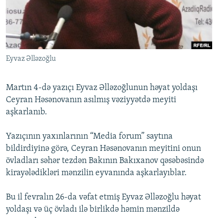
İNFOQRAFIKA
AZƏRBAYCAN ƏDƏBIYYATI KITABXANASI
MISSIYAMIZ
BIZI IZLƏ
KARIKATURA
İSLAM VƏ DEMOKRATIYA
PEŞƏ ETIKASI VƏ JURNALISTIKA STANDARTLARIMIZ
İZ - MƏDƏNIYYƏT PROQRAMI
MATERIALLARIMIZDAN ISTIFADƏ
Eyvaz Əlləzoğlu
AZADLIQRADIOSU MOBIL TELEFONUNUZDA
RFE/RL-in bütün saytları
BIZIMLƏ ƏLAQƏ
Martın 4-də yazıçı Eyvaz Əlləzoğlunun həyat yoldaşı
XƏBƏR BÜLLETENLƏRIMIZ
Ceyran Həsənovanın asılmış vəziyyətdə meyiti
aşkarlanıb.
Yazıçının yaxınlarının “Media forum” saytına
bildirdiyinə görə, Ceyran Həsənovanın meyitini onun
övladları səhər tezdən Bakının Bakıxanov qəsəbəsində
kirayələdikləri mənzilin eyvanında aşkarlayıblar.
Bu il fevralın 26-da vəfat etmiş Eyvaz Əlləzoğlu həyat
yoldaşı və üç övladı ilə birlikdə həmin mənzildə