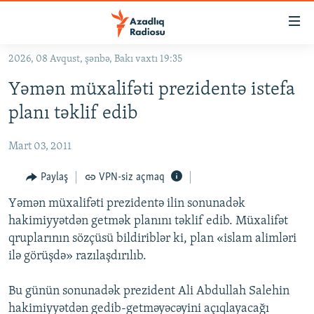
Keçid
linkləri
Əsas
2026, 08 Avqust, şənbə, Bakı vaxtı 19:35
məzmuna
GÜNDƏM
Yəmən müxalifəti prezidentə istefa
qayıt
#İZAHLA
Əsas
planı təklif edib
KORRUPSIOMETR
naviqasiyaya
qayıt
Mart 03, 2011
#ƏSLINDƏ
Axtarışa
FƏRQƏ BAX
Paylaş
VPN-siz açmaq
keç
QANUNI DOĞRU
Yəmən müxalifəti prezidentə ilin sonunadək
hakimiyyətdən getmək planını təklif edib. Müxalifət
ARAŞDIRMA
qruplarının sözçüsü bildiriblər ki, plan «islam alimləri
MULTIMEDIA
ilə görüşdə» razılaşdırılıb.
RADIO ARXIV
VIDEO
Bu günün sonunadək prezident Ali Abdullah Salehin
HAQQIMIZDA
FOTOQALEREYA
OXU ZALI
hakimiyyətdən gedib-getməyəcəyini açıqlayacağı