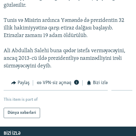
gözlənilir.
İNFOQRAFIKA
AZƏRBAYCAN ƏDƏBIYYATI KITABXANASI
MISSIYAMIZ
BIZI IZLƏ
KARIKATURA
İSLAM VƏ DEMOKRATIYA
PEŞƏ ETIKASI VƏ JURNALISTIKA STANDARTLARIMIZ
Tunis və Misirin ardınca Yəməndə də prezidentin 32
illik hakimiyyətinə qarşı etiraz dalğası başlayıb.
İZ - MƏDƏNIYYƏT PROQRAMI
MATERIALLARIMIZDAN ISTIFADƏ
Etirazlar zamanı 19 adam öldürülüb.
AZADLIQRADIOSU MOBIL TELEFONUNUZDA
RFE/RL-in bütün saytları
BIZIMLƏ ƏLAQƏ
Ali Abdullah Salehi buna qədər istefa verməyəcəyini,
ancaq 2013-cü ildə prezidentliyə namizədliyini irəli
XƏBƏR BÜLLETENLƏRIMIZ
sürməyəcəyini deyib.
Paylaş
VPN-siz açmaq
Bizi izlə
This item is part of
Dünya xəbərləri
BIZI IZLƏ