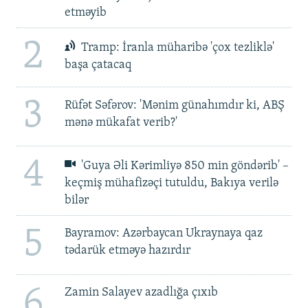
etməyib
2
Tramp: İranla müharibə 'çox tezliklə'
başa çatacaq
3
Rüfət Səfərov: 'Mənim günahımdır ki, ABŞ
mənə mükafat verib?'
4
'Guya Əli Kərimliyə 850 min göndərib' –
keçmiş mühafizəçi tutuldu, Bakıya verilə
bilər
5
Bayramov: Azərbaycan Ukraynaya qaz
tədarük etməyə hazırdır
6
Zamin Salayev azadlığa çıxıb