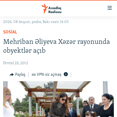
Keçid
linkləri
Əsas
2026, 08 Avqust, şənbə, Bakı vaxtı 14:03
məzmuna
GÜNDƏM
SOSIAL
qayıt
#İZAHLA
Əsas
Mehriban Əliyeva Xəzər rayonunda
KORRUPSIOMETR
naviqasiyaya
obyektlər açıb
qayıt
#ƏSLINDƏ
Axtarışa
Fevral 25, 2011
FƏRQƏ BAX
keç
QANUNI DOĞRU
Paylaş
VPN-siz açmaq
ARAŞDIRMA
MULTIMEDIA
RADIO ARXIV
VIDEO
HAQQIMIZDA
FOTOQALEREYA
OXU ZALI