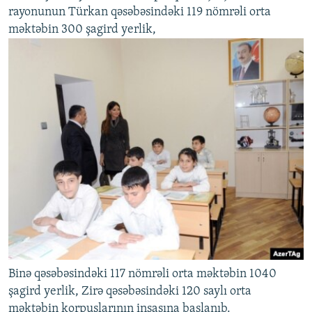
rayonunun Türkan qəsəbəsindəki 119 nömrəli orta
məktəbin 300 şagird yerlik,
Binə qəsəbəsindəki 117 nömrəli orta məktəbin 1040
şagird yerlik, Zirə qəsəbəsindəki 120 saylı orta
məktəbin korpuslarının inşasına başlanıb.