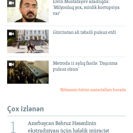
Elvin Mustafayev azadlıqda:
'Milyonluq yox, minlik korrupsiya
var'
Gürcüstan ali təhsili pulsuz etdi
Metroda 11 aylıq fasilə: 'Daşınma
pulsuz olsun'
Bölmənin bütün materialları burada
Çox izlənən
1
Azərbaycan Bəhruz Həsənlinin
ekstradisiyası üçün hələlik müraciət