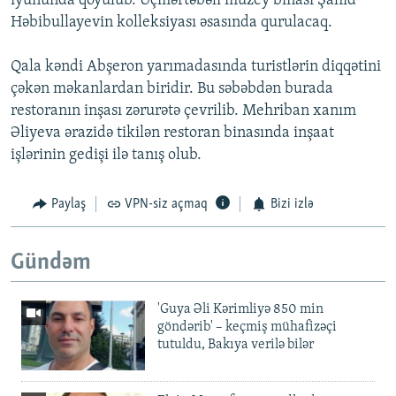
iyununda qoyulub. Üçmərtəbəli muzey binası Şahid
Həbibullayevin kolleksiyası əsasında qurulacaq.
Qala kəndi Abşeron yarımadasında turistlərin diqqətini
çəkən məkanlardan biridir. Bu səbəbdən burada
restoranın inşası zərurətə çevrilib. Mehriban xanım
Əliyeva ərazidə tikilən restoran binasında inşaat
işlərinin gedişi ilə tanış olub.
Paylaş
VPN-siz açmaq
Bizi izlə
Gündəm
'Guya Əli Kərimliyə 850 min
göndərib' – keçmiş mühafizəçi
tutuldu, Bakıya verilə bilər