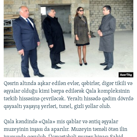
Qəsrin altında aşkar edilən evlər, qəbirlər, digər tikili və
əşyalar olduğu kimi bərpa edilərək Qala kompleksinin
tərkib hissəsinə çevriləcək. Yeraltı hissədə qədim dövrdə
qayaaltı yaşayış yerləri, tunel, gizli yollar olub.
Qala kəndində «Qala» mis qablar və əntiq əşyalar
muzeyinin inşası da aparılır. Muzeyin təməli ötən ilin