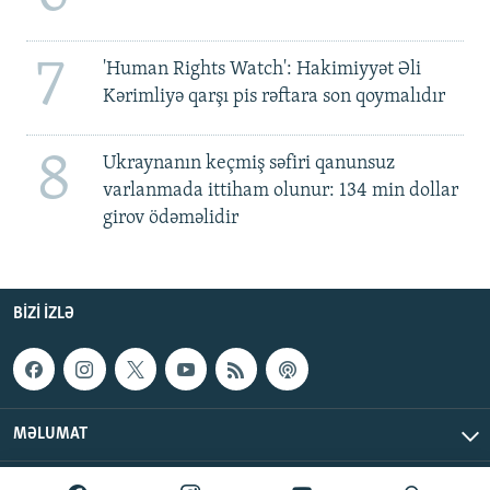
7
'Human Rights Watch': Hakimiyyət Əli
Kərimliyə qarşı pis rəftara son qoymalıdır
8
Ukraynanın keçmiş səfiri qanunsuz
varlanmada ittiham olunur: 134 min dollar
girov ödəməlidir
BIZI IZLƏ
MƏLUMAT