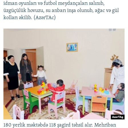
idman oyunları və futbol meydançaları salınıb,
üzgüçülük hovuzu, su anbarı inşa olunub, ağac və gül
kolları əkilib. (AzərTAc)
180 yerlik məktəbdə 118 şagird təhsil alır. Mehriban