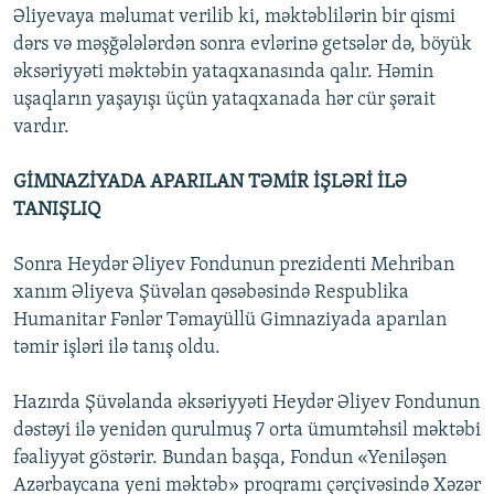
Əliyevaya məlumat verilib ki, məktəblilərin bir qismi
dərs və məşğələlərdən sonra evlərinə getsələr də, böyük
əksəriyyəti məktəbin yataqxanasında qalır. Həmin
uşaqların yaşayışı üçün yataqxanada hər cür şərait
vardır.
GİMNAZİYADA APARILAN TƏMİR İŞLƏRİ İLƏ
TANIŞLIQ
Sonra Heydər Əliyev Fondunun prezidenti Mehriban
xanım Əliyeva Şüvəlan qəsəbəsində Respublika
Humanitar Fənlər Təmayüllü Gimnaziyada aparılan
təmir işləri ilə tanış oldu.
Hazırda Şüvəlanda əksəriyyəti Heydər Əliyev Fondunun
dəstəyi ilə yenidən qurulmuş 7 orta ümumtəhsil məktəbi
fəaliyyət göstərir. Bundan başqa, Fondun «Yeniləşən
Azərbaycana yeni məktəb» proqramı çərçivəsində Xəzər