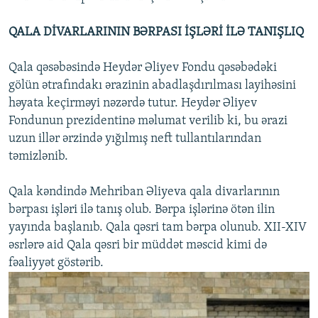
QALA DİVARLARININ BƏRPASI İŞLƏRİ İLƏ TANIŞLIQ
Qala qəsəbəsində Heydər Əliyev Fondu qəsəbədəki
gölün ətrafındakı ərazinin abadlaşdırılması layihəsini
həyata keçirməyi nəzərdə tutur. Heydər Əliyev
Fondunun prezidentinə məlumat verilib ki, bu ərazi
uzun illər ərzində yığılmış neft tullantılarından
təmizlənib.
Qala kəndində Mehriban Əliyeva qala divarlarının
bərpası işləri ilə tanış olub. Bərpa işlərinə ötən ilin
yayında başlanıb. Qala qəsri tam bərpa olunub. XII-XIV
əsrlərə aid Qala qəsri bir müddət məscid kimi də
fəaliyyət göstərib.