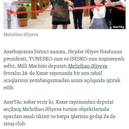
İNFOQRAFIKA
AZƏRBAYCAN ƏDƏBIYYATI KITABXANASI
MISSIYAMIZ
BIZI IZLƏ
KARIKATURA
İSLAM VƏ DEMOKRATIYA
PEŞƏ ETIKASI VƏ JURNALISTIKA STANDARTLARIMIZ
İZ - MƏDƏNIYYƏT PROQRAMI
MATERIALLARIMIZDAN ISTIFADƏ
Mehriban Əliyeva
AZADLIQRADIOSU MOBIL TELEFONUNUZDA
RFE/RL-in bütün saytları
BIZIMLƏ ƏLAQƏ
Azərbaycanın birinci xanımı, Heydər Əliyev Fondunun
XƏBƏR BÜLLETENLƏRIMIZ
prezidenti, YUNESKO-nun və ISESKO-nun xoşməramlı
səfiri, Milli Məclisin deputatı
Mehriban Əliyeva
fevralın 24-də Xəzər rayonunda bir sıra təhsil
ocaqlarının yenidənqurmadan sonra açılışında iştirak
edib.
AzərTAc xəbər verir ki, Xəzər rayonundan deputat
seçilmiş Mehriban Əliyeva turizm obyektlərində
aparılan əsaslı tikinti və bərpa işlərinin gedişi ilə də
tanış olub.