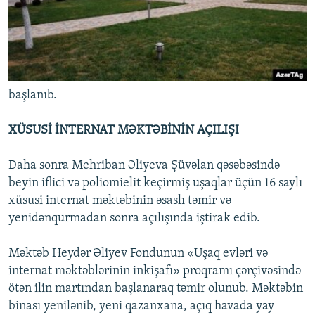
başlanıb.
XÜSUSİ İNTERNAT MƏKTƏBİNİN AÇILIŞI
Daha sonra Mehriban Əliyeva Şüvəlan qəsəbəsində
beyin iflici və poliomielit keçirmiş uşaqlar üçün 16 saylı
xüsusi internat məktəbinin əsaslı təmir və
yenidənqurmadan sonra açılışında iştirak edib.
Məktəb Heydər Əliyev Fondunun «Uşaq evləri və
internat məktəblərinin inkişafı» proqramı çərçivəsində
ötən ilin martından başlanaraq təmir olunub. Məktəbin
binası yenilənib, yeni qazanxana, açıq havada yay