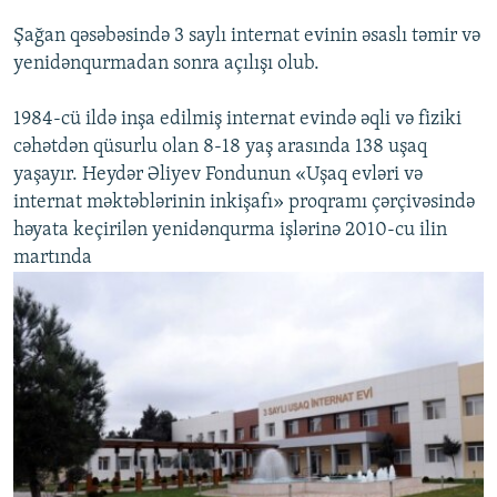
Şağan qəsəbəsində 3 saylı internat evinin əsaslı təmir və
yenidənqurmadan sonra açılışı olub.
1984-cü ildə inşa edilmiş internat evində əqli və fiziki
cəhətdən qüsurlu olan 8-18 yaş arasında 138 uşaq
yaşayır. Heydər Əliyev Fondunun «Uşaq evləri və
internat məktəblərinin inkişafı» proqramı çərçivəsində
həyata keçirilən yenidənqurma işlərinə 2010-cu ilin
martında