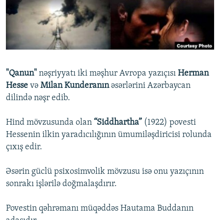
İNFOQRAFIKA
AZƏRBAYCAN ƏDƏBIYYATI KITABXANASI
MISSIYAMIZ
BIZI IZLƏ
KARIKATURA
İSLAM VƏ DEMOKRATIYA
PEŞƏ ETIKASI VƏ JURNALISTIKA STANDARTLARIMIZ
İZ - MƏDƏNIYYƏT PROQRAMI
MATERIALLARIMIZDAN ISTIFADƏ
AZADLIQRADIOSU MOBIL TELEFONUNUZDA
RFE/RL-in bütün saytları
"Qanun"
nəşriyyatı iki məşhur Avropa yazıçısı
Herman
BIZIMLƏ ƏLAQƏ
Hesse
və
Milan Kunderanın
əsərlərini Azərbaycan
dilində nəşr edib.
XƏBƏR BÜLLETENLƏRIMIZ
Hind mövzusunda olan
“Siddhartha”
(1922) povesti
Hessenin ilkin yaradıcılığının ümumiləşdiricisi rolunda
çıxış edir.
Əsərin güclü psixosimvolik mövzusu isə onu yazıçının
sonrakı işlərilə doğmalaşdırır.
Povestin qəhrəmanı müqəddəs Hautama Buddanın