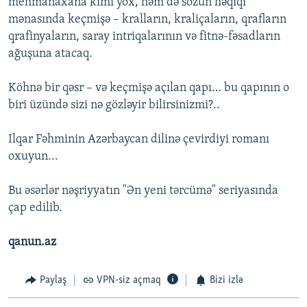
mehmanaxana kimi yox, həm də sözün həqiqi
mənasında keçmişə – kralların, kraliçaların, qrafların
qrafinyaların, saray intriqalarının və fitnə-fəsadların
ağuşuna atacaq.
Köhnə bir qəsr – və keçmişə açılan qapı… bu qapının о
biri üzündə sizi nə gözləyir bilirsinizmi?..
Ilqar Fəhminin Azərbaycan dilinə çevirdiyi romanı
oxuyun...
Bu əsərlər nəşriyyatın "Ən yeni tərcümə" seriyasında
çap edilib.
qanun.az
Paylaş
VPN-siz açmaq
Bizi izlə