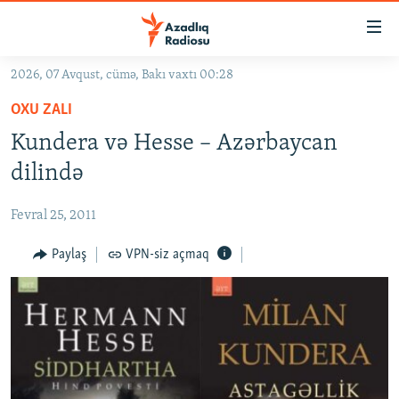
Keçid
linkləri
Əsas
2026, 07 Avqust, cümə, Bakı vaxtı 00:28
məzmuna
GÜNDƏM
OXU ZALI
qayıt
#İZAHLA
Əsas
Kundera və Hesse – Azərbaycan
KORRUPSIOMETR
naviqasiyaya
dilində
qayıt
#ƏSLINDƏ
Axtarışa
Fevral 25, 2011
FƏRQƏ BAX
keç
QANUNI DOĞRU
Paylaş
VPN-siz açmaq
ARAŞDIRMA
MULTIMEDIA
RADIO ARXIV
VIDEO
HAQQIMIZDA
FOTOQALEREYA
OXU ZALI