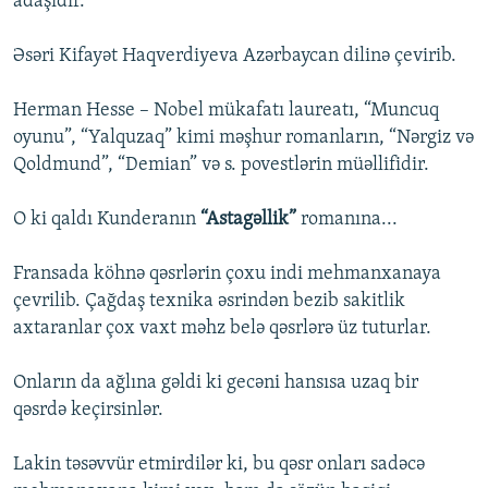
adaşıdır.
Əsəri Kifayət Haqverdiyeva Azərbaycan dilinə çevirib.
Herman Hesse – Nobel mükafatı laureatı, “Muncuq
oyunu”, “Yalquzaq” kimi məşhur romanların, “Nərgiz və
Qoldmund”, “Demian” və s. povestlərin müəllifidir.
O ki qaldı Kunderanın
“Astagəllik”
romanına...
Fransada köhnə qəsrlərin çoxu indi mehmanxanaya
çevrilib. Çağdaş texnika əsrindən bezib sakitlik
axtaranlar çox vaxt məhz belə qəsrlərə üz tuturlar.
Onların da ağlına gəldi ki gecəni hansısa uzaq bir
qəsrdə keçirsinlər.
Lakin təsəvvür etmirdilər ki, bu qəsr onları sadəcə