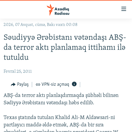
Keçid
linkləri
Əsas
2026, 07 Avqust, cümə, Bakı vaxtı 00:08
məzmuna
GÜNDƏM
Səudiyyə Ərəbistanı vətəndaşı ABŞ-
qayıt
#İZAHLA
Əsas
da terror aktı planlamaq ittihamı ilə
KORRUPSIOMETR
naviqasiyaya
tutuldu
qayıt
#ƏSLINDƏ
Axtarışa
Fevral 25, 2011
FƏRQƏ BAX
keç
QANUNI DOĞRU
Paylaş
VPN-siz açmaq
ARAŞDIRMA
ABŞ-da terror aktı planlaşdırmaqda şübhəli bilinən
Sədiyyə Ərəbistanı vətəndaşı həbs edilib.
MULTIMEDIA
RADIO ARXIV
VIDEO
Texas ştatında tutulan Khalid Ali-M Aldawsari-ni
partlayıcı maddə əldə etmək, ABŞ-da bir sıra
HAQQIMIZDA
FOTOQALEREYA
OXU ZALI