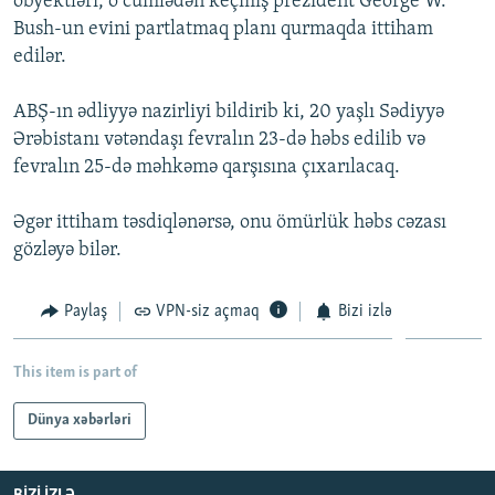
obyektləri, o cümlədən keçmiş prezident George W.
İNFOQRAFIKA
AZƏRBAYCAN ƏDƏBIYYATI KITABXANASI
MISSIYAMIZ
Bush-un evini partlatmaq planı qurmaqda ittiham
BIZI IZLƏ
edilər.
KARIKATURA
İSLAM VƏ DEMOKRATIYA
PEŞƏ ETIKASI VƏ JURNALISTIKA STANDARTLARIMIZ
İZ - MƏDƏNIYYƏT PROQRAMI
MATERIALLARIMIZDAN ISTIFADƏ
ABŞ-ın ədliyyə nazirliyi bildirib ki, 20 yaşlı Sədiyyə
Ərəbistanı vətəndaşı fevralın 23-də həbs edilib və
AZADLIQRADIOSU MOBIL TELEFONUNUZDA
RFE/RL-in bütün saytları
fevralın 25-də məhkəmə qarşısına çıxarılacaq.
BIZIMLƏ ƏLAQƏ
XƏBƏR BÜLLETENLƏRIMIZ
Əgər ittiham təsdiqlənərsə, onu ömürlük həbs cəzası
gözləyə bilər.
Paylaş
VPN-siz açmaq
Bizi izlə
This item is part of
Dünya xəbərləri