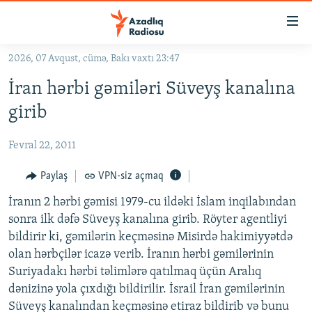
Keçid
linkləri
Əsas
2026, 07 Avqust, cümə, Bakı vaxtı 23:47
məzmuna
GÜNDƏM
İran hərbi gəmiləri Süveyş kanalına
qayıt
#İZAHLA
Əsas
girib
KORRUPSIOMETR
naviqasiyaya
qayıt
Fevral 22, 2011
#ƏSLINDƏ
Axtarışa
FƏRQƏ BAX
Paylaş
VPN-siz açmaq
keç
QANUNI DOĞRU
İranın 2 hərbi gəmisi 1979-cu ildəki İslam inqilabından
sonra ilk dəfə Süveyş kanalına girib. Röyter agentliyi
ARAŞDIRMA
bildirir ki, gəmilərin keçməsinə Misirdə hakimiyyətdə
MULTIMEDIA
olan hərbçilər icazə verib. İranın hərbi gəmilərinin
Suriyadakı hərbi təlimlərə qatılmaq üçün Aralıq
RADIO ARXIV
VIDEO
dənizinə yola çıxdığı bildirilir. İsrail İran gəmilərinin
HAQQIMIZDA
FOTOQALEREYA
OXU ZALI
Süveyş kanalından keçməsinə etiraz bildirib və bunu