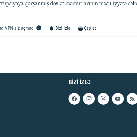
rrupsiyaya qurşanmış dövlət məmurlarının məsuliyyətə cəl
VPN-siz açmaq
Bizi izlə
Çap et
BIZI IZLƏ