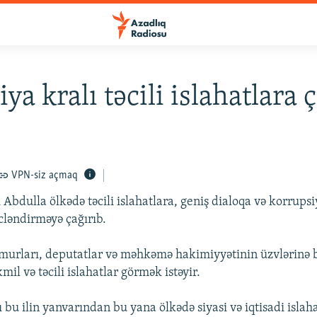
ya kralı təcili islahatlara 
VPN-siz açmaq
 Abdulla ölkədə təcili islahatlara, geniş dialoqa və korrupsi
ləndirməyə çağırıb.
murları, deputatlar və məhkəmə hakimiyyətinin üzvlərinə bi
kmil və təcili islahatlar görmək istəyir.
 bu ilin yanvarından bu yana ölkədə siyasi və iqtisadi islah