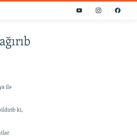
çağırıb
ya ilə
ldirib ki,
atlar