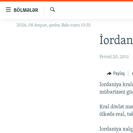
Keçid
BÖLMƏLƏR
linkləri
Axtar
Əsas
2026, 08 Avqust, şənbə, Bakı vaxtı 10:33
GÜNDƏM
məzmuna
#İZAHLA
İordani
qayıt
Əsas
KORRUPSIOMETR
naviqasiyaya
Fevral 20, 2011
#ƏSLINDƏ
qayıt
Axtarışa
FƏRQƏ BAX
Paylaş
keç
QANUNI DOĞRU
İordaniya kralı
ARAŞDIRMA
mübarizəni güc
MULTIMEDIA
Kral dövlət mə
RADIO ARXIV
VIDEO
ölkədə real, tə
HAQQIMIZDA
FOTOQALEREYA
OXU ZALI
İordaniya xalqı