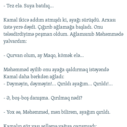
- Tez elə. Suya batdıq...
Kamal ikicə addım atmışdı ki, ayağı sürüşdü. Arxası
üstə yerə dəydi. Çığırıb ağlamağa başladı. Onu
tələsdirdiyimə peşman oldum. Ağlamsınıb Məhəmmədə
yalvardım:
- Qurvan olum, ay Maqo, kömək elə...
Məhəmməd əyilib onu ayağa qaldırmaq istəyəndə
Kamal daha bərkdən ağladı:
- Dəyməyin, dəyməyin!... Qırıldı ayağım... Qırıldı!...
- Ə, boş-boş danışma. Qırılmaq nədi?
- Yox əə, Məhəmməd, mən bilirəm, ayağım qırıldı.
Kamalın göz yaşı selləmə yağışa qarışmışdı: