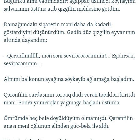
Bugünkü kimi yadımdadır: ağappaq uzunqol köynəyimi
şalvarımın üstünə atıb qızgilin məhləsinə getdim.
Damağımdakı siqaretin məni daha da kədərli
göstərdiyini düşünürdüm. Gedib düz qızgilin eyvanının
altında dayandım:
- Qərənfiiiiilllll, mən səni sevirəəəəəəmmm!... Eşidirsən,
sevirəəəmmm...
Alnımı balkonun ayağına söykəyib ağlamağa başladım.
Qərənfilin qardaşının torpaq dadı verən təpikləri kiritdi
məni. Sonra yumruqlar yağmağa başladı üstümə.
Ömrümdə heç belə döyüldüyüm olmamışdı. Qərənfilin
anası məni oğlunun əlindən güc-bəla ilə aldı.