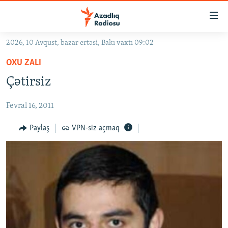
Keçid
linkləri
Əsas
2026, 10 Avqust, bazar ertəsi, Bakı vaxtı 09:02
məzmuna
GÜNDƏM
OXU ZALI
qayıt
#İZAHLA
Əsas
Çətirsiz
KORRUPSIOMETR
naviqasiyaya
qayıt
Fevral 16, 2011
#ƏSLINDƏ
Axtarışa
FƏRQƏ BAX
Paylaş
VPN-siz açmaq
keç
QANUNI DOĞRU
ARAŞDIRMA
MULTIMEDIA
RADIO ARXIV
VIDEO
HAQQIMIZDA
FOTOQALEREYA
OXU ZALI