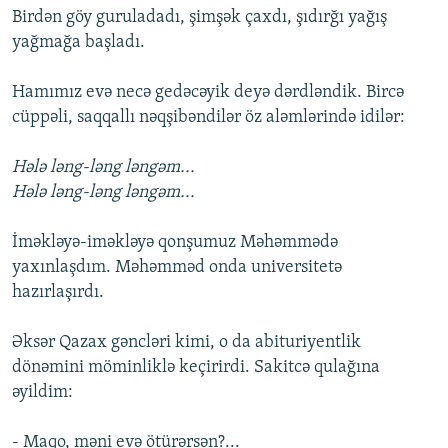
Birdən göy guruladadı, şimşək çaxdı, şıdırğı yağış
yağmağa başladı.
Hamımız evə necə gedəcəyik deyə dərdləndik. Bircə
cüppəli, saqqallı nəqşibəndilər öz aləmlərində idilər:
Hələ ləng-ləng ləngəm...
Hələ ləng-ləng ləngəm...
İməkləyə-iməkləyə qonşumuz Məhəmmədə
yaxınlaşdım. Məhəmməd onda universitetə
hazırlaşırdı.
Əksər Qazax gəncləri kimi, o da abituriyentlik
dönəmini möminliklə keçirirdi. Sakitcə qulağına
əyildim:
- Maqo, məni evə ötürərsən?...