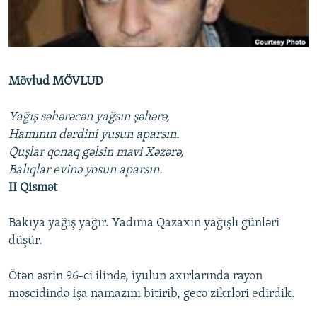
İNFOQRAFIKA
AZƏRBAYCAN ƏDƏBIYYATI KITABXANASI
MISSIYAMIZ
BIZI IZLƏ
KARIKATURA
İSLAM VƏ DEMOKRATIYA
PEŞƏ ETIKASI VƏ JURNALISTIKA STANDARTLARIMIZ
İZ - MƏDƏNIYYƏT PROQRAMI
MATERIALLARIMIZDAN ISTIFADƏ
Mövlud MÖVLUD
AZADLIQRADIOSU MOBIL TELEFONUNUZDA
RFE/RL-in bütün saytları
BIZIMLƏ ƏLAQƏ
Yağış səhərəcən yağsın şəhərə,
Hamının dərdini yusun aparsın.
XƏBƏR BÜLLETENLƏRIMIZ
Quşlar qonaq gəlsin mavi Xəzərə,
Balıqlar evinə yosun aparsın.
II Qismət
Bakıya yağış yağır. Yadıma Qazaxın yağışlı günləri
düşür.
Ötən əsrin 96-ci ilində, iyulun axırlarında rayon
məscidində İşa namazını bitirib, gecə zikrləri edirdik.