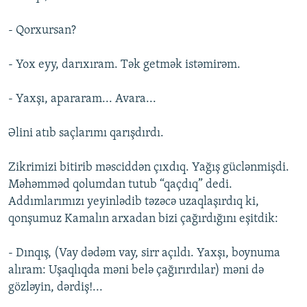
- Qorxursan?
- Yox eyy, darıxıram. Tək getmək istəmirəm.
- Yaxşı, apararam... Avara...
Əlini atıb saçlarımı qarışdırdı.
Zikrimizi bitirib məsciddən çıxdıq. Yağış güclənmişdi.
Məhəmməd qolumdan tutub “qaçdıq” dedi.
Addımlarımızı yeyinlədib təzəcə uzaqlaşırdıq ki,
qonşumuz Kamalın arxadan bizi çağırdığını eşitdik:
- Dınqış, (Vay dədəm vay, sirr açıldı. Yaxşı, boynuma
alıram: Uşaqlıqda məni belə çağırırdılar) məni də
gözləyin, dərdiş!...