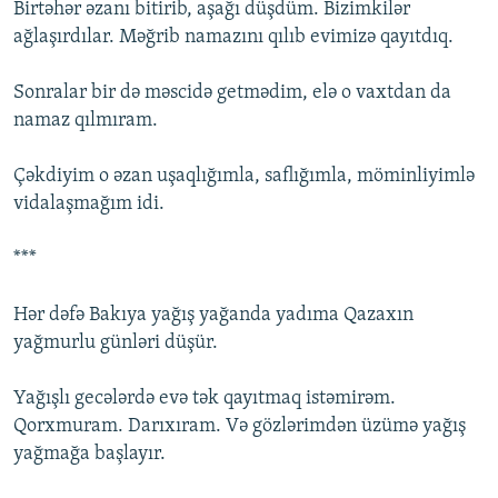
Birtəhər əzanı bitirib, aşağı düşdüm. Bizimkilər
ağlaşırdılar. Məğrib namazını qılıb evimizə qayıtdıq.
Sonralar bir də məscidə getmədim, elə o vaxtdan da
namaz qılmıram.
Çəkdiyim o əzan uşaqlığımla, saflığımla, möminliyimlə
vidalaşmağım idi.
***
Hər dəfə Bakıya yağış yağanda yadıma Qazaxın
yağmurlu günləri düşür.
Yağışlı gecələrdə evə tək qayıtmaq istəmirəm.
Qorxmuram. Darıxıram. Və gözlərimdən üzümə yağış
yağmağa başlayır.