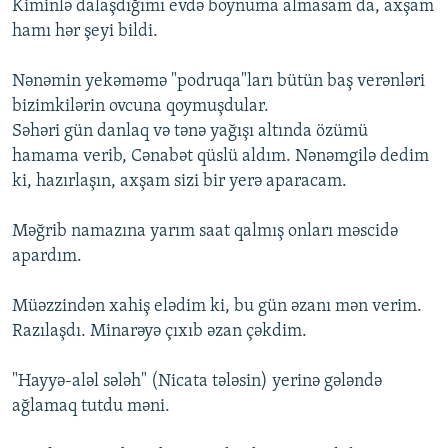
Kiminlə dalaşdığımı evdə boynuma almasam da, axşam
hamı hər şeyi bildi.
Nənəmin yekəməmə "podruqa"ları bütün baş verənləri
bizimkilərin ovcuna qoymuşdular.
Səhəri gün danlaq və tənə yağışı altında özümü
hamama verib, Cənabət qüslü aldım. Nənəmgilə dedim
ki, hazırlaşın, axşam sizi bir yerə aparacam.
Məğrib namazına yarım saat qalmış onları məscidə
apardım.
Müəzzindən xahiş elədim ki, bu gün əzanı mən verim.
Razılaşdı. Minarəyə çıxıb əzan çəkdim.
"Hayyə-aləl sələh" (Nicata tələsin) yerinə gələndə
ağlamaq tutdu məni.