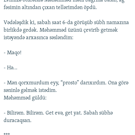
Evimizə ötürəndə Məhəmməd məni bağrına basıb, ağ
fəsimin altından çıxan tellərimdən öpdü.
Vədələşdik ki, sabah saat 6-da görüşüb sübh namazına
birlikdə gedək. Məhəmməd üzünü çevirib getmək
istəyəndə arxasınca səsləndim:
- Maqo!
- Hə...
- Mən qorxmurdum eyy, “prosto” darıxırdım. Ona görə
səninlə gəlmək istədim.
Məhəmməd güldü:
- Bilirəm. Bilirəm. Get evə, get yat. Sabah sübhə
duracaqsan.