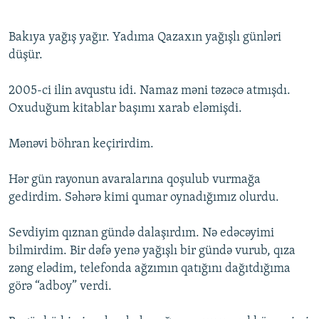
***
Bakıya yağış yağır. Yadıma Qazaxın yağışlı günləri
düşür.
2005-ci ilin avqustu idi. Namaz məni təzəcə atmışdı.
Oxuduğum kitablar başımı xarab eləmişdi.
Mənəvi böhran keçirirdim.
Hər gün rayonun avaralarına qoşulub vurmağa
gedirdim. Səhərə kimi qumar oynadığımız olurdu.
Sevdiyim qıznan gündə dalaşırdım. Nə edəcəyimi
bilmirdim. Bir dəfə yenə yağışlı bir gündə vurub, qıza
zəng elədim, telefonda ağzımın qatığını dağıtdığıma
görə “adboy” verdi.