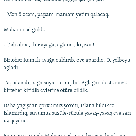
- Mən öləcəm, papam-mamam yetim qalacaq.
Məhəmməd güldü:
- Dəli olma, dur ayağa, ağlama, kişisən!...
Birtəhər Kamalı ayağa qaldırıb, evə apardıq. O, yolboyu
ağladı.
Təpədən dırnağa suya batmışdıq. Ağlağan dostumuzu
birtəhər kiridib evlərinə ötürə bildik.
Daha yağışdan qorxumuz yoxdu, islana bildikcə
islamışdıq, suyumuz süzülə-süzülə yavaş-yavaş evə sarı
üz qoyduq.