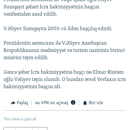
Sumqayıt şəhəri İcra hakimiyyətinin başçısı
vəzifəsindən azad edilib.
V.Əliyev Sumqayıta 2003-cü ildən başçılıq edirdi.
Preziidentin sərəncamı ilə V.Əliyev Azərbaycan
Respublikasının mədəniyyət və turizm nazirinin birinci
müavini təyin edilib.
Gəncə şəhər İcra hakimiyyətinə başçı isə Elmar Rüstəm
oğlu Vəliyev təyin olunub. O bundan əvvəl Yevlaxın icra
hakimiyyətinin başçısı idi.
Paylaş
VPN-siz açmaq
Bizi izlə
This item is part of