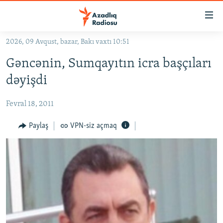
Keçid
linkləri
Əsas
2026, 09 Avqust, bazar, Bakı vaxtı 10:51
məzmuna
GÜNDƏM
Gəncənin, Sumqayıtın icra başçıları
qayıt
#İZAHLA
Əsas
dəyişdi
KORRUPSIOMETR
naviqasiyaya
qayıt
Fevral 18, 2011
#ƏSLINDƏ
Axtarışa
FƏRQƏ BAX
Paylaş
VPN-siz açmaq
keç
QANUNI DOĞRU
ARAŞDIRMA
MULTIMEDIA
RADIO ARXIV
VIDEO
HAQQIMIZDA
FOTOQALEREYA
OXU ZALI