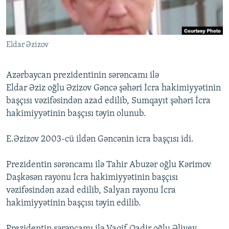
İNFOQRAFIKA
AZƏRBAYCAN ƏDƏBIYYATI KITABXANASI
MISSIYAMIZ
BIZI IZLƏ
KARIKATURA
İSLAM VƏ DEMOKRATIYA
PEŞƏ ETIKASI VƏ JURNALISTIKA STANDARTLARIMIZ
Eldar Əzizov
İZ - MƏDƏNIYYƏT PROQRAMI
MATERIALLARIMIZDAN ISTIFADƏ
AZADLIQRADIOSU MOBIL TELEFONUNUZDA
RFE/RL-in bütün saytları
Azərbaycan prezidentinin sərəncamı ilə
BIZIMLƏ ƏLAQƏ
Eldar Əziz oğlu Əzizov Gəncə şəhəri İcra hakimiyyətinin
başçısı vəzifəsindən azad edilib, Sumqayıt şəhəri İcra
XƏBƏR BÜLLETENLƏRIMIZ
hakimiyyətinin başçısı təyin olunub.
E.Əzizov 2003-cü ildən Gəncənin icra başçısı idi.
Prezidentin sərəncamı ilə Tahir Abuzər oğlu Kərimov
Daşkəsən rayonu İcra hakimiyyətinin başçısı
vəzifəsindən azad edilib, Salyan rayonu İcra
hakimiyyətinin başçısı təyin edilib.
Prezidentin sərəncamı ilə Vaqif Qadir oğlu Əliyev