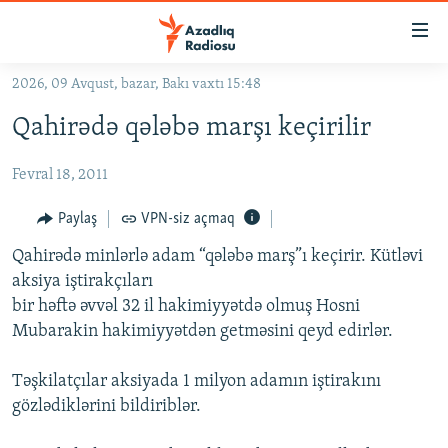
Keçid
linkləri
Əsas
2026, 09 Avqust, bazar, Bakı vaxtı 15:48
məzmuna
GÜNDƏM
Qahirədə qələbə marşı keçirilir
qayıt
#İZAHLA
Əsas
Fevral 18, 2011
KORRUPSIOMETR
naviqasiyaya
qayıt
#ƏSLINDƏ
Paylaş
VPN-siz açmaq
Axtarışa
FƏRQƏ BAX
keç
Qahirədə minlərlə adam “qələbə marş”ı keçirir. Kütləvi
aksiya iştirakçıları
QANUNI DOĞRU
bir həftə əvvəl 32 il hakimiyyətdə olmuş Hosni
ARAŞDIRMA
Mubarakin hakimiyyətdən getməsini qeyd edirlər.
MULTIMEDIA
Təşkilatçılar aksiyada 1 milyon adamın iştirakını
RADIO ARXIV
VIDEO
gözlədiklərini bildiriblər.
HAQQIMIZDA
FOTOQALEREYA
OXU ZALI