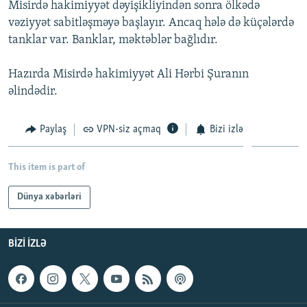
Misirdə hakimiyyət dəyişikliyindən sonra ölkədə
İNFOQRAFIKA
AZƏRBAYCAN ƏDƏBIYYATI KITABXANASI
MISSIYAMIZ
vəziyyət sabitləşməyə başlayır. Ancaq hələ də küçələrdə
BIZI IZLƏ
KARIKATURA
İSLAM VƏ DEMOKRATIYA
PEŞƏ ETIKASI VƏ JURNALISTIKA STANDARTLARIMIZ
tanklar var. Banklar, məktəblər bağlıdır.
İZ - MƏDƏNIYYƏT PROQRAMI
MATERIALLARIMIZDAN ISTIFADƏ
Hazırda Misirdə hakimiyyət Ali Hərbi Şuranın
AZADLIQRADIOSU MOBIL TELEFONUNUZDA
RFE/RL-in bütün saytları
əlindədir.
BIZIMLƏ ƏLAQƏ
Paylaş
VPN-siz açmaq
Bizi izlə
XƏBƏR BÜLLETENLƏRIMIZ
This item is part of
Dünya xəbərləri
BIZI IZLƏ