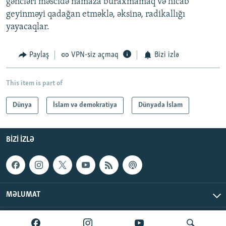
gəncləri məscidə namaza buraxmamaq və hicab
geyinməyi qadağan etməklə, əksinə, radikallığı
yayacaqlar.
Paylaş
VPN-siz açmaq
Bizi izlə
This item is part of
Dünya
İslam və demokratiya
Dünyada İslam
BIZI IZLƏ
MƏLUMAT
AzadlıqRadiosu © 2026 Inc. | Bütün hüquqlar qorunur