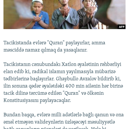
İNFOQRAFIKA
AZƏRBAYCAN ƏDƏBIYYATI KITABXANASI
MISSIYAMIZ
BIZI IZLƏ
KARIKATURA
İSLAM VƏ DEMOKRATIYA
PEŞƏ ETIKASI VƏ JURNALISTIKA STANDARTLARIMIZ
İZ - MƏDƏNIYYƏT PROQRAMI
MATERIALLARIMIZDAN ISTIFADƏ
AZADLIQRADIOSU MOBIL TELEFONUNUZDA
RFE/RL-in bütün saytları
Tacikistanda evlərə "Quran" paylayırlar, amma
BIZIMLƏ ƏLAQƏ
məsciddə namaz qılmaq da yasaqlanır.
XƏBƏR BÜLLETENLƏRIMIZ
Tacikistanın cənubundakı Xatlon əyalətinin rəhbərliyi
elan edib ki, radikal islamın yayılmasıyla mübarizə
tədbirlərinə başlayırlar. Ghaybullo Avzalov bildirib ki,
ilin sonuna qədər əyalətdəki 400 min ailənin hər birinə
tacik dilinə tərcümə edilən "Quran" və ölkənin
Konstitusiyasını paylayacaqlar.
Bundan başqa, evlərə milli adətlərlə bağlı qanun və ona
əməl etməyən valideynlərin üzləşəcəyi məsuliyyətlə