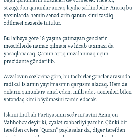
bağlı qanunların nüsxələri də veriləcək. Hələ ki,
sözügedən qanunlar ancaq layihə şəklindədir. Ancaq bu
yaxınlarda həmin sənədlərin qanun kimi təsdiq
edilməsi nəzərdə tutulur.
Bu laihəyə görə 18 yaşına çatmayan gənclərin
məscidlərdə namaz qılması və hicab taxması da
yasaqlanacaq. Qanun artıq imzalanmaq üçün
prezidentə göndərilib.
Avzalovun sözlərinə görə, bu tədbirlər gənclər arasında
radikal islamın yayılmasının qarşısını alacaq. Həm də
onların qanunlara əməl edən, milli adət-aənənləri bilən
vətəndaş kimi böyüməsini təmin edəcək.
İslami İntibah Partiyasının sədr müavini Azimjon
Vahhobov deyir ki, əyalət rəhbərliyi yanılır. Çünki bir
tərəfdən evlərə "Quran" paylasalar da, digər tərəfdən