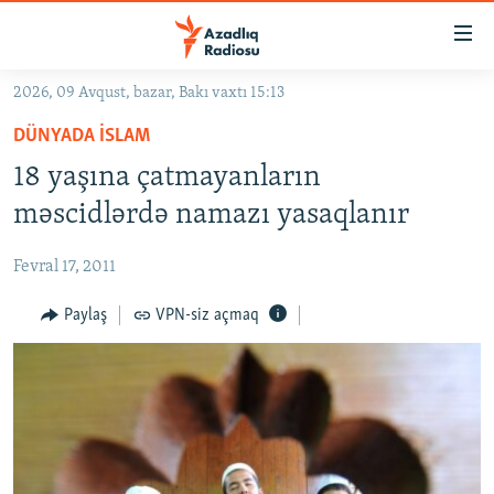
Keçid
linkləri
Əsas
2026, 09 Avqust, bazar, Bakı vaxtı 15:13
məzmuna
GÜNDƏM
DÜNYADA İSLAM
qayıt
#İZAHLA
Əsas
18 yaşına çatmayanların
KORRUPSIOMETR
naviqasiyaya
məscidlərdə namazı yasaqlanır
qayıt
#ƏSLINDƏ
Axtarışa
Fevral 17, 2011
FƏRQƏ BAX
keç
QANUNI DOĞRU
Paylaş
VPN-siz açmaq
ARAŞDIRMA
MULTIMEDIA
RADIO ARXIV
VIDEO
HAQQIMIZDA
FOTOQALEREYA
OXU ZALI