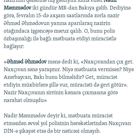
nazirinin qəzəbinə tuş gəldiyini iddia edən
Nadir
Məmmədov
iki gündür MR-dan Bakıya gəlib. Dediyinə
görə, fevralın 15-də axşam saatlarında zorla nazir
Əhməd Əhmədovun yanına aparılaraq nazirin
otağındaca işgəncəyə məruz qalıb. O, bunu polis
özbaşınalığı ilə bağlı mətbuata etdiyi müraciətlə
bağlayır:
«
Əhməd Əhmədov
mənə dedi ki, «Naxçıvandan çıx get.
Naxçıvan sənə yaraşmır. Niyə mətbuata vermisən? Niyə
Azərbaycan, Bakı bunu bilməlidir? Get, müraciət
etdiyin müxbirlərə şillə vur, müraciəti də geri götür».
Nazir Naxçıvanın sirrinin kənara çıxmasına görə
narahat olmuşdu»
Nadir Məmmədov deyir ki, mətbuata müraciət
etməzdən əvvəl yol polisinin hərəkətlərindən Naxçıvan
DİN-ə şikayət etsə də bir nəticəsi olmayıb.