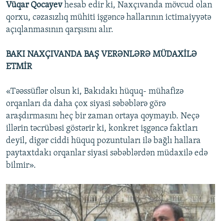
Vüqar Qocayev
hesab edir ki, Naxçıvanda mövcud olan
qorxu, cəzasızlıq mühiti işgəncə hallarının ictimaiyyətə
açıqlanmasının qarşısını alır.
BAKI NAXÇIVANDA BAŞ VERƏNLƏRƏ MÜDAXİLƏ
ETMİR
«Təəssüflər olsun ki, Bakıdakı hüquq- mühafizə
orqanları da daha çox siyasi səbəblərə görə
araşdırmasını heç bir zaman ortaya qoymayıb. Neçə
illərin təcrübəsi göstərir ki, konkret işgəncə faktları
deyil, digər ciddi hüquq pozuntuları ilə bağlı hallara
paytaxtdakı orqanlar siyasi səbəblərdən müdaxilə edə
bilmir».