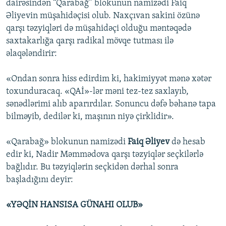
dairəsindən “Qarabağ” blokunun namizədi Faiq
Əliyevin müşahidəçisi olub. Naxçıvan sakini özünə
qarşı təzyiqləri də müşahidəçi olduğu məntəqədə
saxtakarlığa qarşı radikal mövqe tutması ilə
əlaqələndirir:
«Ondan sonra hiss edirdim ki, hakimiyyət mənə xətər
toxunduracaq. «QAİ»-lər məni tez-tez saxlayıb,
sənədlərimi alıb aparırdılar. Sonuncu dəfə bəhanə tapa
bilməyib, dedilər ki, maşının niyə çirklidir».
«Qarabağ» blokunun namizədi
Faiq Əliyev
də hesab
edir ki, Nadir Məmmədova qarşı təzyiqlər seçkilərlə
bağlıdır. Bu təzyiqlərin seçkidən dərhal sonra
başladığını deyir:
«YƏQİN HANSISA GÜNAHI OLUB»