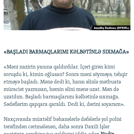
İNFOQRAFIKA
AZƏRBAYCAN ƏDƏBIYYATI KITABXANASI
MISSIYAMIZ
BIZI IZLƏ
KARIKATURA
İSLAM VƏ DEMOKRATIYA
PEŞƏ ETIKASI VƏ JURNALISTIKA STANDARTLARIMIZ
İZ - MƏDƏNIYYƏT PROQRAMI
MATERIALLARIMIZDAN ISTIFADƏ
AZADLIQRADIOSU MOBIL TELEFONUNUZDA
RFE/RL-in bütün saytları
BIZIMLƏ ƏLAQƏ
«BAŞLADI BARMAQLARIMI KƏLBƏTİNLƏ SIXMAĞA»
XƏBƏR BÜLLETENLƏRIMIZ
«Məni nazirin yanına qaldırdılar. İçəri girən kimi
soruşdu ki, kimin oğlusan? Sonra məni söyməyə, təhqir
etməyə başladı. Mənə dedi ki, hansı əlinlə mətbuata
müraciət yazmısan, həmin əlini mənə uzat. Mən də
uzatdım. Başladı barmaqlarımı kəlbətinlə sıxmağa.
Sədəflərim qapqara qaraldı. Dedi ki, dərini soyaram».
Naxçıvanda müxtəlif bəhanələrlə dəfələrlə yol polisi
tərəfindən cərimələnən, daha sonra Daxili İşlər