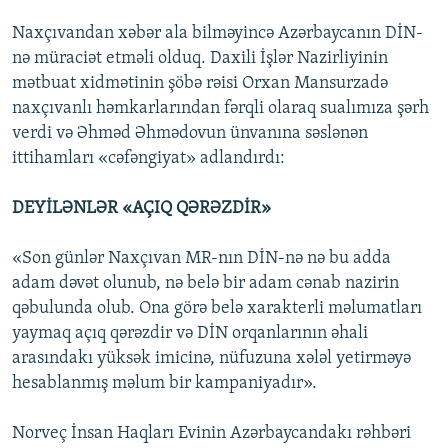
Naxçıvandan xəbər ala bilməyincə Azərbaycanın DİN-
nə müraciət etməli olduq. Daxili İşlər Nazirliyinin
mətbuat xidmətinin şöbə rəisi Orxan Mansurzadə
naxçıvanlı həmkarlarından fərqli olaraq sualımıza şərh
verdi və Əhməd Əhmədovun ünvanına səslənən
ittihamları «cəfəngiyat» adlandırdı:
DEYİLƏNLƏR «AÇIQ QƏRƏZDİR»
«Son günlər Naxçıvan MR-nın DİN-nə nə bu adda
adam dəvət olunub, nə belə bir adam cənab nazirin
qəbulunda olub. Ona görə belə xarakterli məlumatları
yaymaq açıq qərəzdir və DİN orqanlarının əhali
arasındakı yüksək imicinə, nüfuzuna xələl yetirməyə
hesablanmış məlum bir kampaniyadır».
Norveç İnsan Haqları Evinin Azərbaycandakı rəhbəri