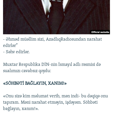
- Əhməd müəllim sizi, AzadlıqRadiosundan narahat
edirlər”
- Səhv edirlər.
Muxtar Respublika DİN-nin İsmayıl adlı rəsmisi də
sualımızı cavabsız qoydu:
«SÖHBƏTİ BAĞLAYIN, XANIM!»
«Onu sizə kim məlumat verib, mən indi- bu dəqiqə onu
tapıram. Məni narahat etməyin, işdəyəm. Söhbəti
bağlayın, xanım!».