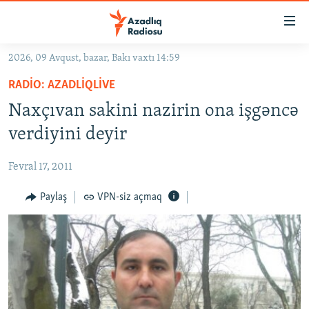
Keçid
linkləri
Əsas
2026, 09 Avqust, bazar, Bakı vaxtı 14:59
məzmuna
GÜNDƏM
RADIO: AZADLIQLIVE
qayıt
#İZAHLA
Əsas
Naxçıvan sakini nazirin ona işgəncə
KORRUPSIOMETR
naviqasiyaya
verdiyini deyir
qayıt
#ƏSLINDƏ
Axtarışa
Fevral 17, 2011
FƏRQƏ BAX
keç
QANUNI DOĞRU
Paylaş
VPN-siz açmaq
ARAŞDIRMA
MULTIMEDIA
RADIO ARXIV
VIDEO
HAQQIMIZDA
FOTOQALEREYA
OXU ZALI