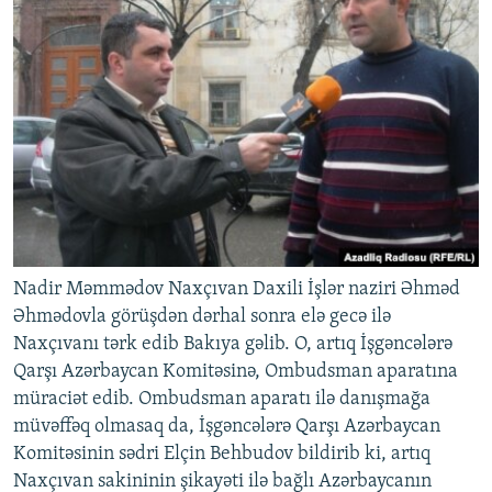
Nadir Məmmədov Naxçıvan Daxili İşlər naziri Əhməd
Əhmədovla görüşdən dərhal sonra elə gecə ilə
Naxçıvanı tərk edib Bakıya gəlib. O, artıq İşgəncələrə
Qarşı Azərbaycan Komitəsinə, Ombudsman aparatına
müraciət edib. Ombudsman aparatı ilə danışmağa
müvəffəq olmasaq da, İşgəncələrə Qarşı Azərbaycan
Komitəsinin sədri Elçin Behbudov bildirib ki, artıq
Naxçıvan sakininin şikayəti ilə bağlı Azərbaycanın