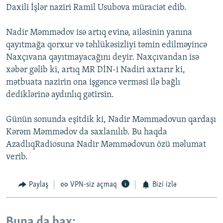
Daxili İşlər naziri Ramil Usubova müraciət edib.
Nadir Məmmədov isə artıq evinə, ailəsinin yanına
qayıtmağa qorxur və təhlükəsizliyi təmin edilməyincə
Naxçıvana qayıtmayacağını deyir. Naxçıvandan isə
xəbər gəlib ki, artıq MR DİN-i Nadiri axtarır ki,
mətbuata nazirin ona işgəncə verməsi ilə bağlı
dediklərinə aydınlıq gətirsin.
Günün sonunda eşitdik ki, Nadir Məmmədovun qardaşı
Kərəm Məmmədov da saxlanılıb. Bu haqda
AzadlıqRadiosuna Nadir Məmmədovun özü məlumat
verib.
Paylaş
VPN-siz açmaq
Bizi izlə
Buna da bax: