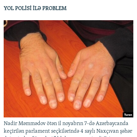
YOL POLİSİ İLƏ PROBLEM
Nadir Məmmədov ötən il noyabrın 7-də Azərbaycanda
keçirilən parlament seçkilərində 4 saylı Naxçıvan şəhər